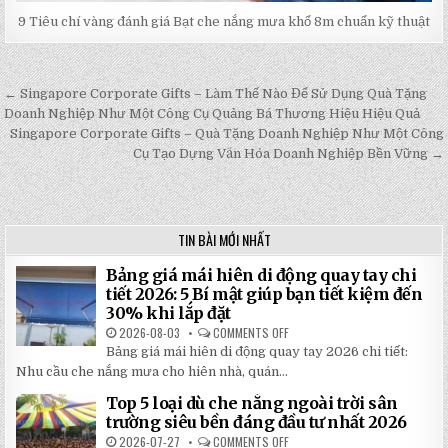
9 Tiêu chí vàng đánh giá Bạt che nắng mưa khổ 8m chuẩn kỹ thuật
← Singapore Corporate Gifts – Làm Thế Nào Để Sử Dụng Quà Tặng
Post
Doanh Nghiệp Như Một Công Cụ Quảng Bá Thương Hiệu Hiệu Quả
navigation
Singapore Corporate Gifts – Quà Tặng Doanh Nghiệp Như Một Công
Cụ Tạo Dựng Văn Hóa Doanh Nghiệp Bền Vững →
TIN BÀI MỚI NHẤT
Bảng giá mái hiên di động quay tay chi
tiết 2026: 5 Bí mật giúp bạn tiết kiệm đến
30% khi lắp đặt
2026-08-03
COMMENTS OFF
ON
BẢNG
Bảng giá mái hiên di động quay tay 2026 chi tiết:
GIÁ
MÁI
Nhu cầu che nắng mưa cho hiên nhà, quán...
HIÊN
DI
Top 5 loại dù che nắng ngoài trời sân
ĐỘNG
QUAY
trường siêu bền đáng đầu tư nhất 2026
TAY
CHI
2026-07-27
COMMENTS OFF
ON