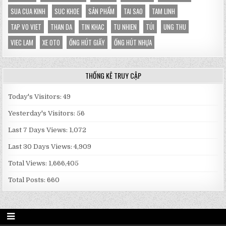
SUA CUA KINH
SUC KHOE
SẢN PHẨM
TAI SAO
TAM LINH
TAP VO VIET
THAN DA
TIN KHAC
TU NHIEN
TÚI
UNG THU
VIEC LAM
XE OTO
ỐNG HÚT GIẤY
ỐNG HÚT NHỰA
THỐNG KÊ TRUY CẬP
Today's Visitors:
49
Yesterday's Visitors:
56
Last 7 Days Views:
1,072
Last 30 Days Views:
4,909
Total Views:
1,666,405
Total Posts:
660