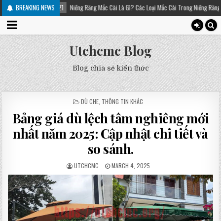
Niềng Răng Mắc Cài Là Gì? Các Loại Mắc Cài Trong Niềng Răng – Platinum Dental
BREAKING NEWS
Utchcmc Blog
Blog chia sẻ kiến thức
POSTED
DÙ CHE
,
THÔNG TIN KHÁC
IN
Bảng giá dù lệch tâm nghiêng mới
nhất năm 2025: Cập nhật chi tiết và
so sánh.
UTCHCMC
MARCH 4, 2025