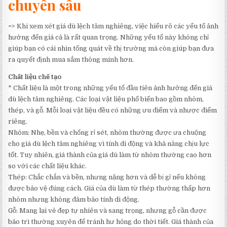
chuyên sâu
=> Khi xem xét giá dù lệch tâm nghiêng, việc hiểu rõ các yếu tố ảnh
hưởng đến giá cả là rất quan trọng. Những yếu tố này không chỉ
giúp bạn có cái nhìn tổng quát về thị trường mà còn giúp bạn đưa
ra quyết định mua sắm thông minh hơn.
Chất liệu chế tạo
* Chất liệu là một trong những yếu tố đầu tiên ảnh hưởng đến giá
dù lệch tâm nghiêng. Các loại vật liệu phổ biến bao gồm nhôm,
thép, và gỗ. Mỗi loại vật liệu đều có những ưu điểm và nhược điểm
riêng.
Nhôm: Nhẹ, bền và chống rỉ sét, nhôm thường được ưa chuộng
cho giá dù lệch tâm nghiêng vì tính di động và khả năng chịu lực
tốt. Tuy nhiên, giá thành của giá dù làm từ nhôm thường cao hơn
so với các chất liệu khác.
Thép: Chắc chắn và bền, nhưng nặng hơn và dễ bị gỉ nếu không
được bảo vệ đúng cách. Giá của dù làm từ thép thường thấp hơn
nhôm nhưng không đảm bảo tính di động.
Gỗ: Mang lại vẻ đẹp tự nhiên và sang trọng, nhưng gỗ cần được
bảo trì thường xuyên để tránh hư hỏng do thời tiết. Giá thành của