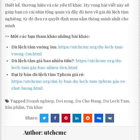
thiết kế, thương hiệu và các yếu tố khác. Hy vọng bài viết này sẽ
giúp bạn có cái nhìn tổng quan và đầy đủ hơn về giá dù lệch tâm
nghiêng, từ đó đưa ra quyết định mua sắm thông minh nhất cho
mình
>> Mời các bạn tham khảo những bài khác:
Dù lệch tâm vuông 5m:
https://utchcmc.org/du-lech-tam-
vuong-5m.html
Dù lệch tâm giá bao nhiêu tiền?
:
https://utchcmc.org/du-
lech-tam-gia-bao-nhieu-tien.html
Đại lý bán dù lệch tâm Tphcm giá rẻ:
https://utchcmc.org/dai-ly-ban-du-lech-tam-tphcm-gia-re-
chat-luong.html
Tagged
Doanh nghiep
,
Doi song
,
Du Che Nang
,
Du Lech Tam
,
Sản phẩm
,
Tin khac
Share:
Author:
utchcmc