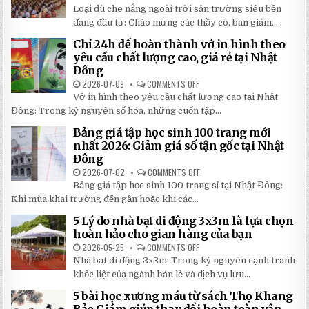
TIẾT
TOP
Loại dù che nắng ngoài trời sân trường siêu bền
2026:
5
5
LOẠI
đáng đầu tư: Chào mừng các thầy cô, ban giám...
BÍ
DÙ
MẬT
CHE
Chỉ 24h để hoàn thành vở in hình theo
GIÚP
NẮNG
BẠN
NGOÀI
yêu cầu chất lượng cao, giá rẻ tại Nhật
TIẾT
TRỜI
Đông
KIỆM
SÂN
ĐẾN
TRƯỜNG
2026-07-09
COMMENTS OFF
ON
30%
SIÊU
CHỈ
KHI
BỀN
Vở in hình theo yêu cầu chất lượng cao tại Nhật
24H
LẮP
ĐÁNG
ĐỂ
ĐẶT
Đông: Trong kỷ nguyên số hóa, những cuốn tập...
ĐẦU
HOÀN
TƯ
THÀNH
NHẤT
Bảng giá tập học sinh 100 trang mới
VỞ
2026
IN
nhất 2026: Giảm giá số tận gốc tại Nhật
HÌNH
Đông
THEO
YÊU
2026-07-02
COMMENTS OFF
ON
CẦU
BẢNG
CHẤT
Bảng giá tập học sinh 100 trang sỉ tại Nhật Đông:
GIÁ
LƯỢNG
TẬP
Khi mùa khai trường đến gần hoặc khi các...
CAO,
HỌC
GIÁ
SINH
RẺ
5 Lý do nhà bạt di động 3x3m là lựa chọn
100
TẠI
TRANG
hoàn hảo cho gian hàng của bạn
NHẬT
MỚI
ĐÔNG
NHẤT
2026-05-25
COMMENTS OFF
ON
2026:
5
Nhà bạt di động 3x3m: Trong kỷ nguyên cạnh tranh
GIẢM
LÝ
GIÁ
DO
khốc liệt của ngành bán lẻ và dịch vụ lưu...
SỐ
NHÀ
TẬN
BẠT
5 bài học xương máu từ sách Thọ Khang
GỐC
DI
TẠI
ĐỘNG