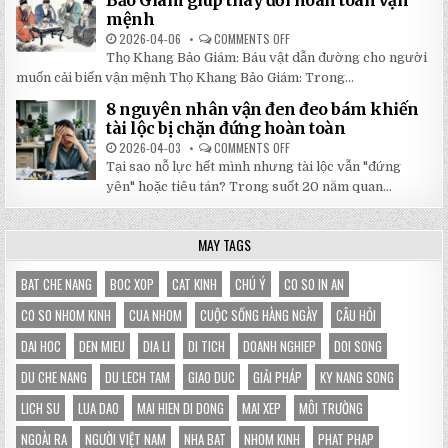
Bảo Giám giúp thay đổi hoàn toàn vận
NHẬT
3X3M
mệnh
ĐÔNG
LÀ
LỰA
2026-04-06
COMMENTS OFF
ON
CHỌN
5
HOÀN
Thọ Khang Bảo Giám: Báu vật dẫn đường cho người
BÀI
HẢO
HỌC
muốn cải biến vận mệnh Thọ Khang Bảo Giám: Trong...
CHO
XƯƠNG
GIAN
MÁU
HÀNG
8 nguyên nhân vận đen đeo bám khiến
TỪ
CỦA
SÁCH
tài lộc bị chặn đứng hoàn toàn
BẠN
THỌ
KHANG
2026-04-03
COMMENTS OFF
ON
BẢO
8
Tại sao nỗ lực hết mình nhưng tài lộc vẫn "đứng
GIÁM
NGUYÊN
GIÚP
NHÂN
yên" hoặc tiêu tán? Trong suốt 20 năm quan...
THAY
VẬN
ĐỔI
ĐEN
HOÀN
ĐEO
TOÀN
BÁM
MAY TAGS
VẬN
KHIẾN
MỆNH
TÀI
LỘC
BỊ
BAT CHE NANG
BOC XOP
CAT KINH
CHÚ Ý
CO SO IN AN
CHẶN
ĐỨNG
CO SO NHOM KINH
CUA NHOM
CUỘC SỐNG HÀNG NGÀY
CÂU HỎI
HOÀN
TOÀN
DAI HOC
DEN MIEU
DIA LI
DI TICH
DOANH NGHIEP
DOI SONG
DU CHE NANG
DU LECH TAM
GIAO DUC
GIẢI PHÁP
KY NANG SONG
LICH SU
LUA DAO
MAI HIEN DI DONG
MAI XEP
MÔI TRƯỜNG
NGOÀI RA
NGƯỜI VIỆT NAM
NHA BAT
NHOM KINH
PHAT PHAP