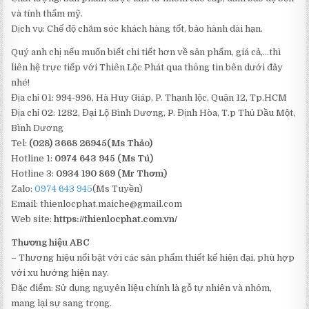
và tính thẩm mỹ.
Dịch vụ: Chế độ chăm sóc khách hàng tốt, bảo hành dài hạn.
Quý anh chị nếu muốn biết chi tiết hơn về sản phẩm, giá cả,…thì
liên hệ trực tiếp với Thiên Lộc Phát qua thông tin bên dưới đây
nhé!
Địa chỉ 01: 994-996, Hà Huy Giáp, P. Thạnh lộc, Quận 12, Tp.HCM
Địa chỉ 02: 1282, Đại Lộ Bình Dương, P. Định Hòa, T.p Thủ Dầu Một,
Bình Dương
Tel:
(028) 3668 26945(Ms Thảo)
Hotline 1:
0974 643 945 (Ms Tú)
Hotline 3:
0934 190 869 (Mr Thơm)
Zalo:
0974 643 945
(Ms Tuyền)
Email:
thienlocphat.maiche@gmail.com
Web site:
https://thienlocphat.com.vn/
Thương hiệu ABC
– Thương hiệu nổi bật với các sản phẩm thiết kế hiện đại, phù hợp
với xu hướng hiện nay.
Đặc điểm: Sử dụng nguyên liệu chính là gỗ tự nhiên và nhôm,
mang lại sự sang trọng.