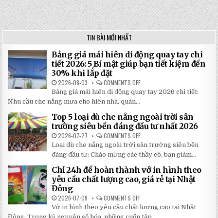
TIN BÀI MỚI NHẤT
Bảng giá mái hiên di động quay tay chi
tiết 2026: 5 Bí mật giúp bạn tiết kiệm đến
30% khi lắp đặt
2026-08-03
COMMENTS OFF
ON
BẢNG
Bảng giá mái hiên di động quay tay 2026 chi tiết:
GIÁ
MÁI
Nhu cầu che nắng mưa cho hiên nhà, quán...
HIÊN
DI
Top 5 loại dù che nắng ngoài trời sân
ĐỘNG
QUAY
trường siêu bền đáng đầu tư nhất 2026
TAY
CHI
2026-07-27
COMMENTS OFF
ON
TIẾT
TOP
Loại dù che nắng ngoài trời sân trường siêu bền
2026:
5
5
LOẠI
đáng đầu tư: Chào mừng các thầy cô, ban giám...
BÍ
DÙ
MẬT
CHE
Chỉ 24h để hoàn thành vở in hình theo
GIÚP
NẮNG
BẠN
NGOÀI
yêu cầu chất lượng cao, giá rẻ tại Nhật
TIẾT
TRỜI
Đông
KIỆM
SÂN
ĐẾN
TRƯỜNG
2026-07-09
COMMENTS OFF
ON
30%
SIÊU
CHỈ
KHI
BỀN
Vở in hình theo yêu cầu chất lượng cao tại Nhật
24H
LẮP
ĐÁNG
ĐỂ
ĐẶT
Đông: Trong kỷ nguyên số hóa, những cuốn tập...
ĐẦU