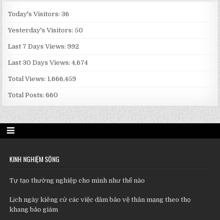
Today's Visitors:
36
Yesterday's Visitors:
50
Last 7 Days Views:
992
Last 30 Days Views:
4,674
Total Views:
1,666,459
Total Posts:
660
KINH NGHIỆM SỐNG
Tự tạo thường nghiệp cho mình như thế nào
Lịch ngày kiêng cử các việc dâm bảo vệ thân mạng theo thọ
khang bảo giám