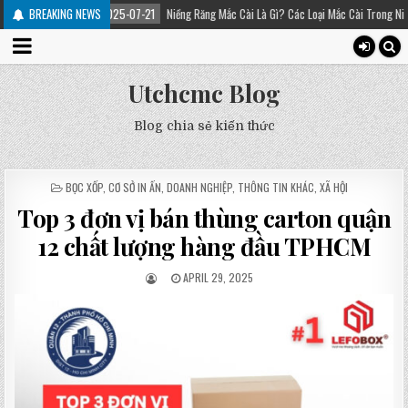
2025-07-21
BREAKING NEWS
Niềng Răng Mắc Cài Là Gì? Các Loại Mắc Cài Trong Niềng Răng – Plati
Utchcmc Blog
Blog chia sẻ kiến thức
POSTED
BỌC XỐP
,
CƠ SỞ IN ẤN
,
DOANH NGHIỆP
,
THÔNG TIN KHÁC
,
XÃ HỘI
IN
Top 3 đơn vị bán thùng carton quận
12 chất lượng hàng đầu TPHCM
APRIL 29, 2025