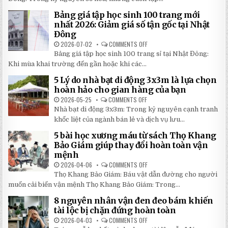
HOÀN
TƯ
THÀNH
NHẤT
Bảng giá tập học sinh 100 trang mới
VỞ
2026
IN
nhất 2026: Giảm giá số tận gốc tại Nhật
HÌNH
Đông
THEO
YÊU
2026-07-02
COMMENTS OFF
ON
CẦU
BẢNG
CHẤT
Bảng giá tập học sinh 100 trang sỉ tại Nhật Đông:
GIÁ
LƯỢNG
TẬP
Khi mùa khai trường đến gần hoặc khi các...
CAO,
HỌC
GIÁ
SINH
RẺ
5 Lý do nhà bạt di động 3x3m là lựa chọn
100
TẠI
TRANG
hoàn hảo cho gian hàng của bạn
NHẬT
MỚI
ĐÔNG
NHẤT
2026-05-25
COMMENTS OFF
ON
2026:
5
Nhà bạt di động 3x3m: Trong kỷ nguyên cạnh tranh
GIẢM
LÝ
GIÁ
DO
khốc liệt của ngành bán lẻ và dịch vụ lưu...
SỐ
NHÀ
TẬN
BẠT
5 bài học xương máu từ sách Thọ Khang
GỐC
DI
TẠI
ĐỘNG
Bảo Giám giúp thay đổi hoàn toàn vận
NHẬT
3X3M
mệnh
ĐÔNG
LÀ
LỰA
2026-04-06
COMMENTS OFF
ON
CHỌN
5
HOÀN
Thọ Khang Bảo Giám: Báu vật dẫn đường cho người
BÀI
HẢO
HỌC
muốn cải biến vận mệnh Thọ Khang Bảo Giám: Trong...
CHO
XƯƠNG
GIAN
MÁU
HÀNG
8 nguyên nhân vận đen đeo bám khiến
TỪ
CỦA
SÁCH
tài lộc bị chặn đứng hoàn toàn
BẠN
THỌ
KHANG
2026-04-03
COMMENTS OFF
ON
BẢO
8