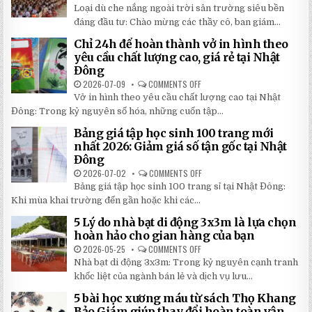
TIẾT
TOP
Loại dù che nắng ngoài trời sân trường siêu bền
2026:
5
5
LOẠI
đáng đầu tư: Chào mừng các thầy cô, ban giám...
BÍ
DÙ
MẬT
CHE
Chỉ 24h để hoàn thành vở in hình theo
GIÚP
NẮNG
BẠN
NGOÀI
yêu cầu chất lượng cao, giá rẻ tại Nhật
TIẾT
TRỜI
Đông
KIỆM
SÂN
ĐẾN
TRƯỜNG
2026-07-09
COMMENTS OFF
ON
30%
SIÊU
CHỈ
KHI
BỀN
Vở in hình theo yêu cầu chất lượng cao tại Nhật
24H
LẮP
ĐÁNG
ĐỂ
ĐẶT
Đông: Trong kỷ nguyên số hóa, những cuốn tập...
ĐẦU
HOÀN
TƯ
THÀNH
NHẤT
Bảng giá tập học sinh 100 trang mới
VỞ
2026
IN
nhất 2026: Giảm giá số tận gốc tại Nhật
HÌNH
Đông
THEO
YÊU
2026-07-02
COMMENTS OFF
ON
CẦU
BẢNG
CHẤT
Bảng giá tập học sinh 100 trang sỉ tại Nhật Đông:
GIÁ
LƯỢNG
TẬP
Khi mùa khai trường đến gần hoặc khi các...
CAO,
HỌC
GIÁ
SINH
RẺ
5 Lý do nhà bạt di động 3x3m là lựa chọn
100
TẠI
TRANG
hoàn hảo cho gian hàng của bạn
NHẬT
MỚI
ĐÔNG
NHẤT
2026-05-25
COMMENTS OFF
ON
2026:
5
Nhà bạt di động 3x3m: Trong kỷ nguyên cạnh tranh
GIẢM
LÝ
GIÁ
DO
khốc liệt của ngành bán lẻ và dịch vụ lưu...
SỐ
NHÀ
TẬN
BẠT
5 bài học xương máu từ sách Thọ Khang
GỐC
DI
TẠI
ĐỘNG
Bảo Giám giúp thay đổi hoàn toàn vận