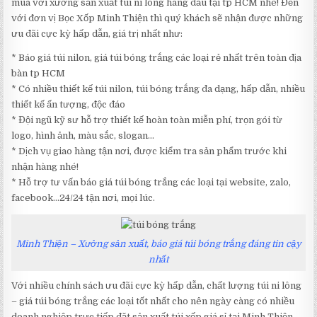
mua với xưởng sản xuất túi ni lông hàng đầu tại tp HCM nhé! Đến
với đơn vị Bọc Xốp Minh Thiện thì quý khách sẽ nhận được những
ưu đãi cực kỳ hấp dẫn, giá trị nhất như:
* Báo giá túi nilon, giá túi bóng trắng các loại rẻ nhất trên toàn địa
bàn tp HCM
* Có nhiều thiết kế túi nilon, túi bóng trắng đa dạng, hấp dẫn, nhiều
thiết kế ấn tượng, độc đáo
* Đội ngũ kỹ sư hỗ trợ thiết kế hoàn toàn miễn phí, trọn gói từ
logo, hình ảnh, màu sắc, slogan…
* Dịch vụ giao hàng tận nơi, được kiểm tra sản phẩm trước khi
nhận hàng nhé!
* Hỗ trợ tư vấn báo giá túi bóng trắng các loại tại website, zalo,
facebook…24/24 tận nơi, mọi lúc.
Minh Thiện – Xưởng sản xuất, báo giá túi bóng trắng đáng tin cậy
nhất
Với nhiều chính sách ưu đãi cực kỳ hấp dẫn, chất lượng túi ni lông
– giá túi bóng trắng các loại tốt nhất cho nên ngày càng có nhiều
doanh nghiệp trực tiếp đặt sản xuất túi xốp giá sỉ tại Minh Thiện.