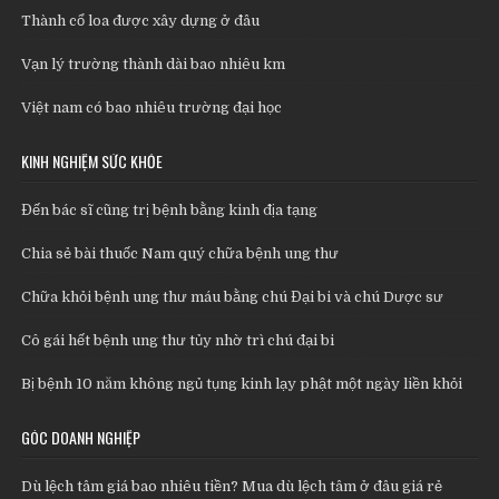
Thành cổ loa được xây dựng ở đâu
Vạn lý trường thành dài bao nhiêu km
Việt nam có bao nhiêu trường đại học
KINH NGHIỆM SỨC KHỎE
Đến bác sĩ cũng trị bệnh bằng kinh địa tạng
Chia sẻ bài thuốc Nam quý chữa bệnh ung thư
Chữa khỏi bệnh ung thư máu bằng chú Đại bi và chú Dược sư
Cô gái hết bệnh ung thư tủy nhờ trì chú đại bi
Bị bệnh 10 năm không ngủ tụng kinh lạy phật một ngày liền khỏi
GÓC DOANH NGHIỆP
Dù lệch tâm giá bao nhiêu tiền? Mua dù lệch tâm ở đâu giá rẻ