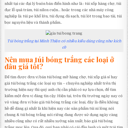
nhất tại các đại lý buôn bán điển hình như là : túi xốp hàng chợ, túi
đục lỗ quả trám, túi nilon cuộn… hoặc trong các nhà máy công
nghiệp là: túi pe khổ lớn, túi đựng đá sạch, túi lót trong bao tải, túi
bọc nguyên liệu và thành phẩm..
Túi bóng trắng tại Minh Thiện có nhiều kiểu dáng cũng như kích
cỡ
Nên mua túi bóng trắng các loại ở
đâu giá tốt?
Để tìm được đơn vị bán túi bóng mỡ hàng chợ, túi xốp giá sỉ hay
giá túi bóng trắng các loại uy tín – chuyên nghiệp nhất trên thị
trường hiện nay thì quý anh chị cần phải có sự lựa chọn, để tìm
kiếm một đơn vị đáng tin cậy. Hiện tại, trên thị trường ngày nay có
vô vàng đơn vị báo giá túi bóng trắng các loại, đây là điều không
hề dễ dàng gì nhất là khi hiện nay các sản phẩm túi ni lông nói
chung & túi bóng trắng nói riêng đang được sử dụng ngày càng
nhiều cũng như có rất nhiều xưởng sản xuất, báo giá túi bóng
trắng mọc lên. Qua đó, quý bạn phải có cái đầu lạnh và một trái tim