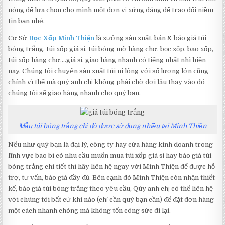
nóng để lựa chọn cho mình một đơn vị xứng đáng để trao đổi niềm
tin bạn nhé.
Cơ Sở
Bọc Xốp Minh Thiện
là xưởng sản xuất, bán & báo giá túi
bóng trắng, túi xốp giá sỉ, túi bóng mỡ hàng chợ, bọc xốp, bao xốp,
túi xốp hàng chợ,…giá sỉ, giao hàng nhanh có tiếng nhất nhì hiện
nay. Chúng tôi chuyên sản xuất túi ni lông với số lượng lớn cũng
chính vì thế mà quý anh chị không phải chờ đợi lâu thay vào đó
chúng tôi sẽ giao hàng nhanh cho quý bạn.
Mẫu túi bóng trắng chỉ đỏ được sử dụng nhiều tại Minh Thiện
Nếu như quý bạn là đại lý, công ty hay cửa hàng kinh doanh trong
lĩnh vực bao bì có nhu cầu muốn mua túi xốp giá sỉ hay báo giá túi
bóng trắng chi tiết thì hãy liên hệ ngay với Minh Thiện để được hỗ
trợ, tư vấn, báo giá đầy đủ. Bên cạnh đó Minh Thiện còn nhận thiết
kế, báo giá túi bóng trắng theo yêu cầu, Qúy anh chị có thể liên hệ
với chúng tôi bất cứ khi nào (chỉ cần quý bạn cần) để đặt đơn hàng
một cách nhanh chóng mà không tốn công sức đi lại.