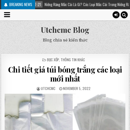
2025-07-21
BREAKING NEWS
Niềng Răng Mắc Cài Là Gì? Các Loại Mắc Cài Trong Niềng Răng – Platinum D
Utchcmc Blog
Blog chia sẻ kiến thức
POSTED
BỌC XỐP
,
THÔNG TIN KHÁC
IN
Chi tiết giá túi bóng trắng các loại
mới nhất
UTCHCMC
NOVEMBER 5, 2022