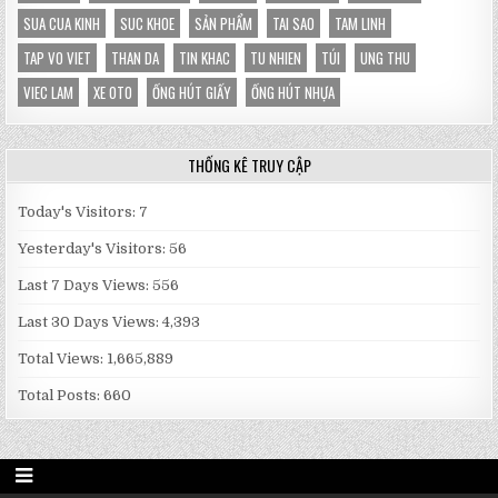
SUA CUA KINH
SUC KHOE
SẢN PHẨM
TAI SAO
TAM LINH
TAP VO VIET
THAN DA
TIN KHAC
TU NHIEN
TÚI
UNG THU
VIEC LAM
XE OTO
ỐNG HÚT GIẤY
ỐNG HÚT NHỰA
THỐNG KÊ TRUY CẬP
Today's Visitors:
7
Yesterday's Visitors:
56
Last 7 Days Views:
556
Last 30 Days Views:
4,393
Total Views:
1,665,889
Total Posts:
660