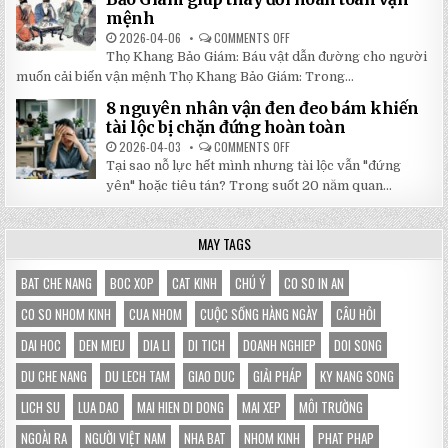
NHẬT
3X3M
mệnh
ĐÔNG
LÀ
LỰA
2026-04-06
COMMENTS OFF
ON
CHỌN
5
HOÀN
Thọ Khang Bảo Giám: Báu vật dẫn đường cho người
BÀI
HẢO
HỌC
muốn cải biến vận mệnh Thọ Khang Bảo Giám: Trong...
CHO
XƯƠNG
GIAN
MÁU
HÀNG
8 nguyên nhân vận đen đeo bám khiến
TỪ
CỦA
SÁCH
tài lộc bị chặn đứng hoàn toàn
BẠN
THỌ
KHANG
2026-04-03
COMMENTS OFF
ON
BẢO
8
Tại sao nỗ lực hết mình nhưng tài lộc vẫn "đứng
GIÁM
NGUYÊN
GIÚP
NHÂN
yên" hoặc tiêu tán? Trong suốt 20 năm quan...
THAY
VẬN
ĐỔI
ĐEN
HOÀN
ĐEO
TOÀN
BÁM
MAY TAGS
VẬN
KHIẾN
MỆNH
TÀI
LỘC
BỊ
BAT CHE NANG
BOC XOP
CAT KINH
CHÚ Ý
CO SO IN AN
CHẶN
ĐỨNG
CO SO NHOM KINH
CUA NHOM
CUỘC SỐNG HÀNG NGÀY
CÂU HỎI
HOÀN
TOÀN
DAI HOC
DEN MIEU
DIA LI
DI TICH
DOANH NGHIEP
DOI SONG
DU CHE NANG
DU LECH TAM
GIAO DUC
GIẢI PHÁP
KY NANG SONG
LICH SU
LUA DAO
MAI HIEN DI DONG
MAI XEP
MÔI TRƯỜNG
NGOÀI RA
NGƯỜI VIỆT NAM
NHA BAT
NHOM KINH
PHAT PHAP