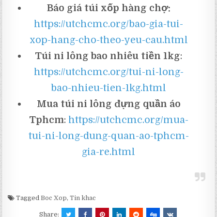
Báo giá túi xốp hàng chợ:
https://utchcmc.org/bao-gia-tui-
xop-hang-cho-theo-yeu-cau.html
Túi ni lông bao nhiêu tiền 1kg
:
https://utchcmc.org/tui-ni-long-
bao-nhieu-tien-1kg.html
Mua túi ni lông đựng quần áo
Tphcm
:
https://utchcmc.org/mua-
tui-ni-long-dung-quan-ao-tphcm-
gia-re.html
Tagged
Boc Xop
,
Tin khac
Share: