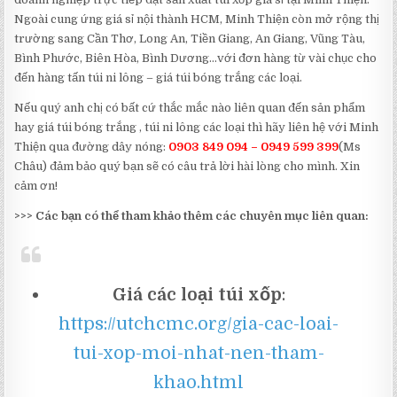
Ngoài cung ứng giá sỉ nội thành HCM, Minh Thiện còn mở rộng thị
trường sang Cần Thơ, Long An, Tiền Giang, An Giang, Vũng Tàu,
Bình Phước, Biên Hòa, Bình Dương…với đơn hàng từ vài chục cho
đến hàng tấn túi ni lông – giá túi bóng trắng các loại.
Nếu quý anh chị có bất cứ thắc mắc nào liên quan đến sản phẩm
hay giá túi bóng trắng , túi ni lông các loại thì hãy liên hệ với Minh
Thiện qua đường dây nóng:
0903 849 094 – 0949 599 399
(Ms
Châu) đảm bảo quý bạn sẽ có câu trả lời hài lòng cho mình. Xin
cảm ơn!
>>> Các bạn có thể tham khảo thêm các chuyên mục liên quan:
Giá các loại túi xốp
:
https://utchcmc.org/gia-cac-loai-
tui-xop-moi-nhat-nen-tham-
khao.html