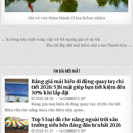
Giá vé vào thăm thành Cổ loa là bao nhiêu
← Xưởng sản xuất cung cấp vở kẻ ngang giá rẻ uy tín
Post
Địa chỉ lắp đặt mái hiên chữ a tại Thanh Hóa →
navigation
TIN BÀI MỚI NHẤT
Bảng giá mái hiên di động quay tay chi
tiết 2026: 5 Bí mật giúp bạn tiết kiệm đến
30% khi lắp đặt
2026-08-03
COMMENTS OFF
ON
BẢNG
Bảng giá mái hiên di động quay tay 2026 chi tiết:
GIÁ
MÁI
Nhu cầu che nắng mưa cho hiên nhà, quán...
HIÊN
DI
Top 5 loại dù che nắng ngoài trời sân
ĐỘNG
QUAY
trường siêu bền đáng đầu tư nhất 2026
TAY
CHI
2026-07-27
COMMENTS OFF
ON