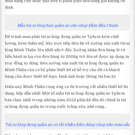
mua hàng chợ hoặc qua đơn vị phân phối nên bảng giá không ổn
định.
Mẫu túi ni lông bán quần áo cho shop Đầm Bầu Chum
Để tránh mua phải túi ni lông đựng quần áo Tphcm kém chất
lượng, kém thẩm mỹ, hãy trực tiếp liên hệ về xưởng sản xuất túi ni
lông Minh Thiện lớn nhất nhì ở đây. Xưởng nhận đơn hàng lẻ và
tiến hành in lụa còn đơn hàng từ 200kg trở lên sẽ được áp dụng in
trục đồng tự động. Bên xưởng sản xuất túi ni lông đựng quần áo
Minh Thiện còn có bộ phận thiết kế sẽ hỗ trợ cho tất cả khách
hàng cần được thiết kế logo, hình ảnh hoặc thông tin bao bì.
Hiện nay, Minh Thiện cung ứng ra thị trường rất nhiều thiết kế đa
dạng, hấp dẫn nhất. Một số mẫu túi ni lông đựng quần áo Tphcm
bán chạy nhất trong những năm 2022 phải kể đến đó chính là túi
ni lông đựng quần áo trong suốt, trắng sữa, nhũ vàng…
Túi ni lông đựng quần áo có rất nhiều kiểu dáng cũng như màu sắc