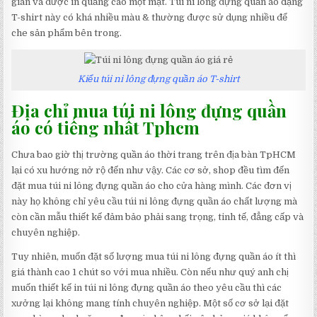
gian và được in quảng cáo một mặt. Túi ni lông đựng quần áo dạng
T-shirt này có khá nhiều màu & thường được sử dụng nhiều để
che sản phẩm bên trong.
Kiểu túi ni lông đựng quần áo T-shirt
Địa chỉ mua túi ni lông đựng quần
áo có tiếng nhất Tphcm
Chưa bao giờ thị trường quần áo thời trang trên địa bàn TpHCM
lại có xu hướng nở rộ đến như vậy. Các cơ sở, shop đều tìm đến
đặt mua túi ni lông đựng quần áo cho cửa hàng mình. Các đơn vị
này họ không chỉ yêu cầu túi ni lông đựng quần áo chất lượng mà
còn cần mẫu thiết kế đảm bảo phải sang trọng, tinh tế, đẳng cấp và
chuyên nghiệp.
Tuy nhiên, muốn đặt số lượng mua túi ni lông đựng quần áo ít thì
giá thành cao 1 chút so với mua nhiều. Còn nếu như quý anh chị
muốn thiết kế in túi ni lông đựng quần áo theo yêu cầu thì các
xưởng lại không mang tính chuyên nghiệp. Một số cơ sở lại đặt