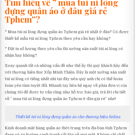
Tìm hiểu về ” mua túi ni lông
đựng quần áo ở đâu giá rẻ
Tphcm”?
* Mua túi ni lông đựng quần áo Tphcm giá rẻ nhất ở đâu? Có được
thiết kế mẫu túi ni lông Tphcm theo yêu cầu hay không?
* Đặt in số lượng theo yêu cầu thì xưởng sản xuất túi ni lông có
nhận hay không?
Xoay quanh tất cả những vấn đề như thế ấy thì quý khách hãy đến
với thương hiệu Bọc Xốp Minh Thiện. Đây là một xưởng sản xuất
túi ni lông có tiếng nhất nhì tại đây nên quý anh chị có thể hoàn
toàn yên tâm tuyệt đối. Nhanh tay liên hệ ngay về phía đơn vị của
chúng tôi để được tư vấn cũng như hỗ trợ, báo giá, trả lời chi tiết
về ” mua túi ni lông đựng quần áo Tphcm ở đâu giá rẻ” nhé!
Thiết kế túi ni lông đựng quần áo cho thương hiệu Selina
Kinh doanh mặt hàng quần áo thời trang trên địa bàn tỉnh Tphcm
đang có xu hướng cạnh tranh rất lớn về mọi mặt. Không chỉ chất