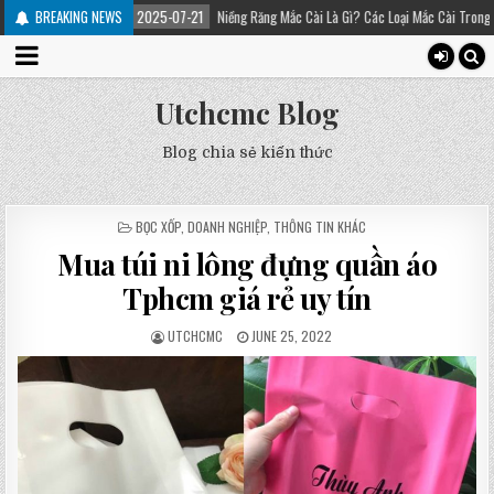
BREAKING NEWS
2025-07-21
Niềng Răng Mắc Cài Là Gì? Các Loại Mắc Cài Trong Niềng Răng – P
Utchcmc Blog
Blog chia sẻ kiến thức
POSTED
BỌC XỐP
,
DOANH NGHIỆP
,
THÔNG TIN KHÁC
IN
Mua túi ni lông đựng quần áo
Tphcm giá rẻ uy tín
UTCHCMC
JUNE 25, 2022