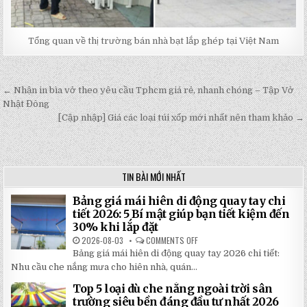
Tổng quan về thị trường bán nhà bạt lắp ghép tại Việt Nam
← Nhận in bìa vở theo yêu cầu Tphcm giá rẻ, nhanh chóng – Tập Vở
Post
Nhật Đông
navigation
[Cập nhập] Giá các loại túi xốp mới nhất nên tham khảo →
TIN BÀI MỚI NHẤT
Bảng giá mái hiên di động quay tay chi
tiết 2026: 5 Bí mật giúp bạn tiết kiệm đến
30% khi lắp đặt
2026-08-03
COMMENTS OFF
ON
BẢNG
Bảng giá mái hiên di động quay tay 2026 chi tiết:
GIÁ
MÁI
Nhu cầu che nắng mưa cho hiên nhà, quán...
HIÊN
DI
Top 5 loại dù che nắng ngoài trời sân
ĐỘNG
QUAY
trường siêu bền đáng đầu tư nhất 2026
TAY