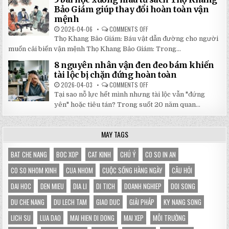
DI
TẠI
ĐỘNG
Bảo Giám giúp thay đổi hoàn toàn vận
NHẬT
3X3M
mệnh
ĐÔNG
LÀ
LỰA
2026-04-06
COMMENTS OFF
ON
CHỌN
5
HOÀN
Thọ Khang Bảo Giám: Báu vật dẫn đường cho người
BÀI
HẢO
HỌC
muốn cải biến vận mệnh Thọ Khang Bảo Giám: Trong...
CHO
XƯƠNG
GIAN
MÁU
HÀNG
8 nguyên nhân vận đen đeo bám khiến
TỪ
CỦA
SÁCH
tài lộc bị chặn đứng hoàn toàn
BẠN
THỌ
KHANG
2026-04-03
COMMENTS OFF
ON
BẢO
8
Tại sao nỗ lực hết mình nhưng tài lộc vẫn "đứng
GIÁM
NGUYÊN
GIÚP
NHÂN
yên" hoặc tiêu tán? Trong suốt 20 năm quan...
THAY
VẬN
ĐỔI
ĐEN
HOÀN
ĐEO
TOÀN
BÁM
MAY TAGS
VẬN
KHIẾN
MỆNH
TÀI
LỘC
BỊ
BAT CHE NANG
BOC XOP
CAT KINH
CHÚ Ý
CO SO IN AN
CHẶN
ĐỨNG
CO SO NHOM KINH
CUA NHOM
CUỘC SỐNG HÀNG NGÀY
CÂU HỎI
HOÀN
TOÀN
DAI HOC
DEN MIEU
DIA LI
DI TICH
DOANH NGHIEP
DOI SONG
DU CHE NANG
DU LECH TAM
GIAO DUC
GIẢI PHÁP
KY NANG SONG
LICH SU
LUA DAO
MAI HIEN DI DONG
MAI XEP
MÔI TRƯỜNG