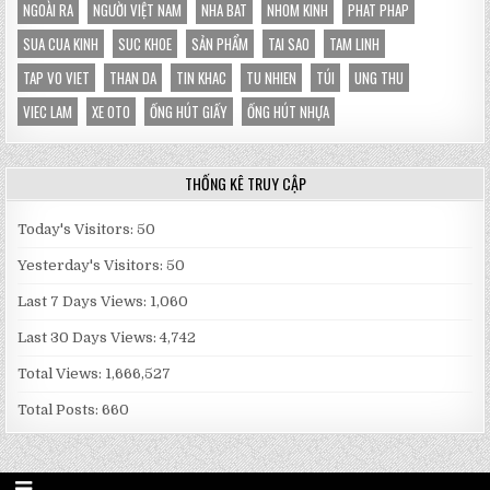
NGOÀI RA
NGƯỜI VIỆT NAM
NHA BAT
NHOM KINH
PHAT PHAP
SUA CUA KINH
SUC KHOE
SẢN PHẨM
TAI SAO
TAM LINH
TAP VO VIET
THAN DA
TIN KHAC
TU NHIEN
TÚI
UNG THU
VIEC LAM
XE OTO
ỐNG HÚT GIẤY
ỐNG HÚT NHỰA
THỐNG KÊ TRUY CẬP
Today's Visitors:
50
Yesterday's Visitors:
50
Last 7 Days Views:
1,060
Last 30 Days Views:
4,742
Total Views:
1,666,527
Total Posts:
660