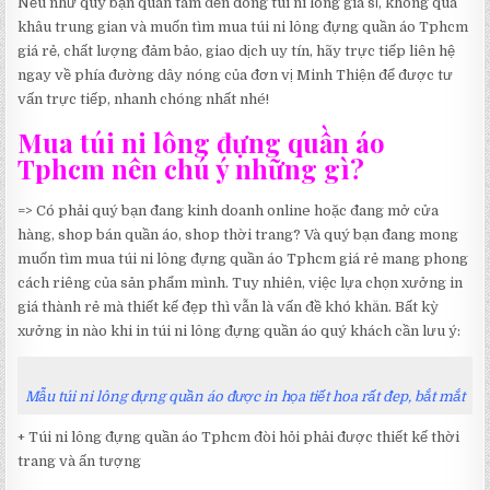
Nếu như quý bạn quan tâm đến dòng túi ni lông giá sỉ, không qua
khâu trung gian và muốn tìm mua túi ni lông đựng quần áo Tphcm
giá rẻ, chất lượng đảm bảo, giao dịch uy tín, hãy trực tiếp liên hệ
ngay về phía đường dây nóng của đơn vị Minh Thiện để được tư
vấn trực tiếp, nhanh chóng nhất nhé!
Mua túi ni lông đựng quần áo
Tphcm nên chú ý những gì?
=> Có phải quý bạn đang kinh doanh online hoặc đang mở cửa
hàng, shop bán quần áo, shop thời trang? Và quý bạn đang mong
muốn tìm mua túi ni lông đựng quần áo Tphcm giá rẻ mang phong
cách riêng của sản phẩm mình. Tuy nhiên, việc lựa chọn xưởng in
giá thành rẻ mà thiết kế đẹp thì vẫn là vấn đề khó khăn. Bất kỳ
xưởng in nào khi in túi ni lông đựng quần áo quý khách cần lưu ý:
Mẫu túi ni lông đựng quần áo được in họa tiết hoa rất đep, bắt mắt
+ Túi ni lông đựng quần áo Tphcm đòi hỏi phải được thiết kế thời
trang và ấn tượng