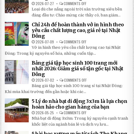
CHI
2026-07-27
COMMENTS OFF
ON
TIẾT
TOP
Loại dù che nắng ngoài trời sân trường siêu bền
2026:
5
5
LOẠI
đáng đầu tư: Chào mừng các thầy cô, ban giám...
BÍ
DÙ
MẬT
CHE
Chỉ 24h để hoàn thành vở in hình theo
GIÚP
NẮNG
BẠN
NGOÀI
yêu cầu chất lượng cao, giá rẻ tại Nhật
TIẾT
TRỜI
Đông
KIỆM
SÂN
ĐẾN
TRƯỜNG
2026-07-09
COMMENTS OFF
ON
30%
SIÊU
CHỈ
KHI
BỀN
Vở in hình theo yêu cầu chất lượng cao tại Nhật
24H
LẮP
ĐÁNG
ĐỂ
ĐẶT
Đông: Trong kỷ nguyên số hóa, những cuốn tập...
ĐẦU
HOÀN
TƯ
THÀNH
NHẤT
Bảng giá tập học sinh 100 trang mới
VỞ
2026
IN
nhất 2026: Giảm giá số tận gốc tại Nhật
HÌNH
Đông
THEO
YÊU
2026-07-02
COMMENTS OFF
ON
CẦU
BẢNG
CHẤT
Bảng giá tập học sinh 100 trang sỉ tại Nhật Đông:
GIÁ
LƯỢNG
TẬP
Khi mùa khai trường đến gần hoặc khi các...
CAO,
HỌC
GIÁ
SINH
RẺ
5 Lý do nhà bạt di động 3x3m là lựa chọn
100
TẠI
TRANG
hoàn hảo cho gian hàng của bạn
NHẬT
MỚI
ĐÔNG
NHẤT
2026-05-25
COMMENTS OFF
ON
2026:
5
Nhà bạt di động 3x3m: Trong kỷ nguyên cạnh tranh
GIẢM
LÝ
GIÁ
DO
khốc liệt của ngành bán lẻ và dịch vụ lưu...
SỐ
NHÀ
TẬN
BẠT
5 bài học xương máu từ sách Thọ Khang
GỐC