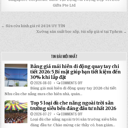
Gifts Pte Ltd
← Sửa cửa kính giá rẻ 24/24 UY TÍN
Post
Xưởng sản xuất bọc xốp, túi xốp giá sỉ tại Tphcm →
navigation
TIN BÀI MỚI NHẤT
Bảng giá mái hiên di động quay tay chi
tiết 2026: 5 Bí mật giúp bạn tiết kiệm đến
30% khi lắp đặt
2026-08-03
COMMENTS OFF
ON
BẢNG
Bảng giá mái hiên di động quay tay 2026 chi tiết:
GIÁ
MÁI
Nhu cầu che nắng mưa cho hiên nhà, quán...
HIÊN
DI
Top 5 loại dù che nắng ngoài trời sân
ĐỘNG
QUAY
trường siêu bền đáng đầu tư nhất 2026
TAY
CHI
2026-07-27
COMMENTS OFF
ON
TIẾT
TOP
Loại dù che nắng ngoài trời sân trường siêu bền
2026:
5
5
LOẠI
đáng đầu tư: Chào mừng các thầy cô, ban giám...
BÍ
DÙ