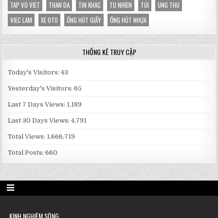
TAP VO VIET
THAN DA
TIN KHAC
TU NHIEN
TÚI
UNG THU
VIEC LAM
XE OTO
ỐNG HÚT GIẤY
ỐNG HÚT NHỰA
THỐNG KÊ TRUY CẬP
Today's Visitors:
43
Yesterday's Visitors:
65
Last 7 Days Views:
1,189
Last 30 Days Views:
4,791
Total Views:
1,666,719
Total Posts:
660
KINH NGHIỆM SỐNG