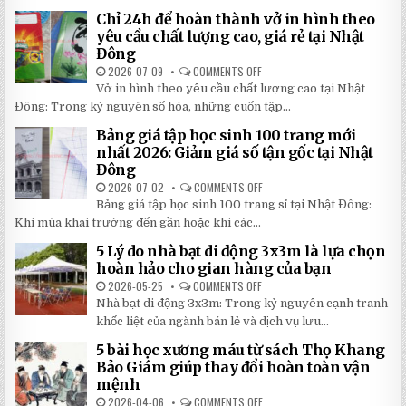
MẬT
CHE
Chỉ 24h để hoàn thành vở in hình theo
GIÚP
NẮNG
BẠN
NGOÀI
yêu cầu chất lượng cao, giá rẻ tại Nhật
TIẾT
TRỜI
Đông
KIỆM
SÂN
ĐẾN
TRƯỜNG
2026-07-09
COMMENTS OFF
ON
30%
SIÊU
CHỈ
KHI
BỀN
Vở in hình theo yêu cầu chất lượng cao tại Nhật
24H
LẮP
ĐÁNG
ĐỂ
ĐẶT
Đông: Trong kỷ nguyên số hóa, những cuốn tập...
ĐẦU
HOÀN
TƯ
THÀNH
NHẤT
Bảng giá tập học sinh 100 trang mới
VỞ
2026
IN
nhất 2026: Giảm giá số tận gốc tại Nhật
HÌNH
Đông
THEO
YÊU
2026-07-02
COMMENTS OFF
ON
CẦU
BẢNG
CHẤT
Bảng giá tập học sinh 100 trang sỉ tại Nhật Đông:
GIÁ
LƯỢNG
TẬP
Khi mùa khai trường đến gần hoặc khi các...
CAO,
HỌC
GIÁ
SINH
RẺ
5 Lý do nhà bạt di động 3x3m là lựa chọn
100
TẠI
TRANG
hoàn hảo cho gian hàng của bạn
NHẬT
MỚI
ĐÔNG
NHẤT
2026-05-25
COMMENTS OFF
ON
2026:
5
Nhà bạt di động 3x3m: Trong kỷ nguyên cạnh tranh
GIẢM
LÝ
GIÁ
DO
khốc liệt của ngành bán lẻ và dịch vụ lưu...
SỐ
NHÀ
TẬN
BẠT
5 bài học xương máu từ sách Thọ Khang
GỐC
DI
TẠI
ĐỘNG
Bảo Giám giúp thay đổi hoàn toàn vận
NHẬT
3X3M
mệnh
ĐÔNG
LÀ
LỰA
2026-04-06
COMMENTS OFF
ON
CHỌN