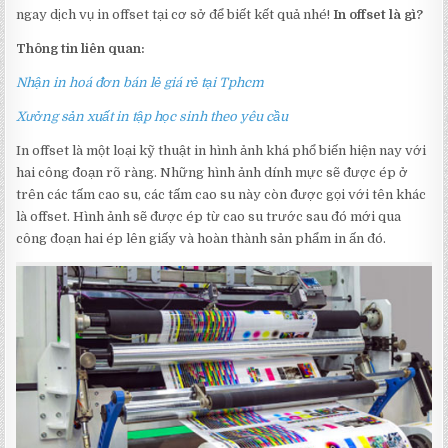
ngay dịch vụ in offset tại cơ sở để biết kết quả nhé!
In offset là gì?
Thông tin liên quan:
Nhận in hoá đơn bán lẻ giá rẻ tại Tphcm
Xưởng sản xuất in tập học sinh theo yêu cầu
In offset là một loại kỹ thuật in hình ảnh khá phổ biến hiện nay với
hai công đoạn rõ ràng. Những hình ảnh dính mực sẽ được ép ở
trên các tấm cao su, các tấm cao su này còn được gọi với tên khác
là offset. Hình ảnh sẽ được ép từ cao su trước sau đó mới qua
công đoạn hai ép lên giấy và hoàn thành sản phẩm in ấn đó.