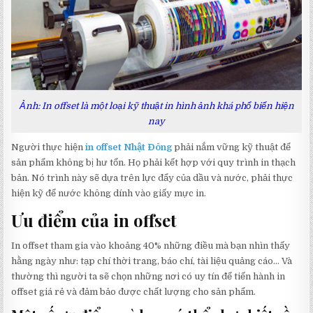
Ảnh: In offset là một loại kỹ thuật in hình ảnh khá phổ biến hiện
nay
Người thực hiện
in offset Nhật Đông
phải nắm vững kỹ thuật để
sản phẩm không bị hư tổn. Họ phải kết hợp với quy trình in thạch
bản. Nó trình này sẽ dựa trên lực đẩy của dầu và nước, phải thực
hiện kỹ để nước không dính vào giấy mực in.
Ưu điểm của in offset
In offset tham gia vào khoảng 40% những điều mà bạn nhìn thấy
hằng ngày như: tạp chí thời trang, báo chí, tài liệu quảng cáo… Và
thường thì người ta sẽ chọn những nơi có uy tín để tiến hành in
offset giá rẻ và đảm bảo được chất lượng cho sản phẩm.