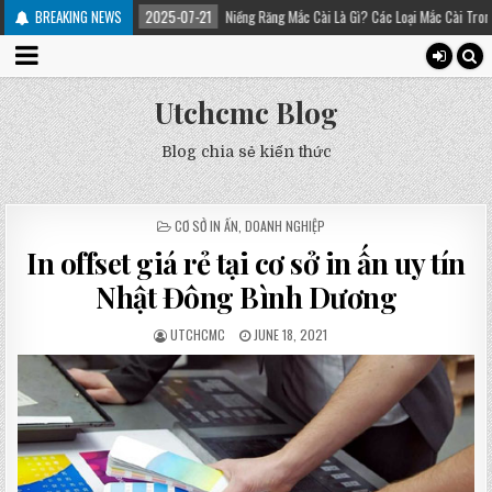
ị
BREAKING NEWS
2025-07-21
Niềng Răng Mắc Cài Là Gì? Các Loại Mắc Cài Trong Niềng Răng – 
Utchcmc Blog
Blog chia sẻ kiến thức
POSTED
CƠ SỞ IN ẤN
,
DOANH NGHIỆP
IN
In offset giá rẻ tại cơ sở in ấn uy tín
Nhật Đông Bình Dương
UTCHCMC
JUNE 18, 2021