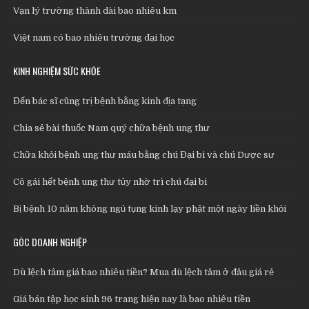
Vạn lý trường thành dài bao nhiêu km
Việt nam có bao nhiêu trường đại học
KINH NGHIỆM SỨC KHỎE
Đến bác sĩ cũng trị bệnh bằng kinh địa tạng
Chia sẻ bài thuốc Nam quý chữa bệnh ung thư
Chữa khỏi bệnh ung thư máu bằng chú Đại bi và chú Dược sư
Cô gái hết bệnh ung thư tủy nhờ trì chú đại bi
Bị bệnh 10 năm không ngủ tụng kinh lạy phật một ngày liền khỏi
GÓC DOANH NGHIỆP
Dù lệch tâm giá bao nhiêu tiền? Mua dù lệch tâm ở đâu giá rẻ
Giá bán tập học sinh 96 trang hiện nay là bao nhiêu tiền