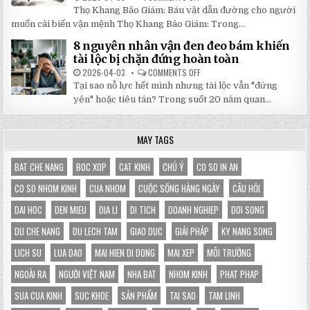
5
HOÀN
Thọ Khang Bảo Giám: Báu vật dẫn đường cho người
BÀI
HẢO
HỌC
muốn cải biến vận mệnh Thọ Khang Bảo Giám: Trong...
CHO
XƯƠNG
GIAN
MÁU
HÀNG
8 nguyên nhân vận đen đeo bám khiến
TỪ
CỦA
SÁCH
tài lộc bị chặn đứng hoàn toàn
BẠN
THỌ
KHANG
2026-04-03
COMMENTS OFF
ON
BẢO
8
Tại sao nỗ lực hết mình nhưng tài lộc vẫn "đứng
GIÁM
NGUYÊN
GIÚP
NHÂN
yên" hoặc tiêu tán? Trong suốt 20 năm quan...
THAY
VẬN
ĐỔI
ĐEN
HOÀN
ĐEO
TOÀN
BÁM
MAY TAGS
VẬN
KHIẾN
MỆNH
TÀI
LỘC
BỊ
BAT CHE NANG
BOC XOP
CAT KINH
CHÚ Ý
CO SO IN AN
CHẶN
ĐỨNG
CO SO NHOM KINH
CUA NHOM
CUỘC SỐNG HÀNG NGÀY
CÂU HỎI
HOÀN
TOÀN
DAI HOC
DEN MIEU
DIA LI
DI TICH
DOANH NGHIEP
DOI SONG
DU CHE NANG
DU LECH TAM
GIAO DUC
GIẢI PHÁP
KY NANG SONG
LICH SU
LUA DAO
MAI HIEN DI DONG
MAI XEP
MÔI TRƯỜNG
NGOÀI RA
NGƯỜI VIỆT NAM
NHA BAT
NHOM KINH
PHAT PHAP
SUA CUA KINH
SUC KHOE
SẢN PHẨM
TAI SAO
TAM LINH