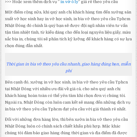
>>> Hoặc xem thêm dịch vụ ”
in vở ô ly
” giá rẻ theo yêu cầu
Một điểm cộng nữa, khi quý anh chị khách hàng tìm đến xưởng sản
xuất vở học sinh hay in vở học sinh, in bìa vở theo yêu cầu Tphcm
Nhật Đông đó chính là quý bạn sẽ được đội ngũ nhân viên tư vấn
tận tâm nhiệt tình, từ kiểu dáng cho đến loại nguyên liệu giấy, màu
sắc bìa in, chúng tôi sẽ phân tích kỹ lưỡng để khách hàng có sự lựa
chọn đúng đắn nhất.
Thời gian in bìa vở theo yêu cầu nhanh, giao hàng đúng hẹn, miễn
phí
Bên cạnh đó, xưởng in vở học sinh, in bìa vở theo yêu cầu Tphcn
tại Nhật Đông với nhiều ưu đãi về giá cả, cho nên quý anh chị
khách hàng hoàn toàn có thể yên tâm khi chọn đơn vị chúng tôi.
Ngoài ra, Nhật Đông còn luôn cam kết sẽ mang đến những dịch vụ
in bìa vở theo yêu cầu Tphcm đạt yêu cầu với giá thành rẻ nhất.
Đối với những đơn hàng lớn, thì bên xưởn in bìa vở theo yêu cầu
Nhật Đông luôn có chính sách chiết khấu phù hợp. Mặc khác
chúng tôi đảm bảo giao hàng đúng thời gian và địa điểm đã được