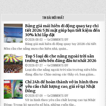
navigation
TIN BÀI MỚI NHẤT
Bảng giá mái hiên di động quay tay chi
tiết 2026: 5 Bí mật giúp bạn tiết kiệm đến
30% khi lắp đặt
2026-08-03
COMMENTS OFF
ON
BẢNG
Bảng giá mái hiên di động quay tay 2026 chi tiết:
GIÁ
MÁI
Nhu cầu che nắng mưa cho hiên nhà, quán...
HIÊN
DI
Top 5 loại dù che nắng ngoài trời sân
ĐỘNG
QUAY
trường siêu bền đáng đầu tư nhất 2026
TAY
CHI
2026-07-27
COMMENTS OFF
ON
TIẾT
TOP
Loại dù che nắng ngoài trời sân trường siêu bền
2026:
5
5
LOẠI
đáng đầu tư: Chào mừng các thầy cô, ban giám...
BÍ
DÙ
MẬT
CHE
Chỉ 24h để hoàn thành vở in hình theo
GIÚP
NẮNG
BẠN
NGOÀI
yêu cầu chất lượng cao, giá rẻ tại Nhật
TIẾT
TRỜI
Đông
KIỆM
SÂN
ĐẾN
TRƯỜNG
2026-07-09
COMMENTS OFF
ON
30%
SIÊU
CHỈ
KHI
BỀN
Vở in hình theo yêu cầu chất lượng cao tại Nhật
24H
LẮP
ĐÁNG
ĐỂ
ĐẶT
Đông: Trong kỷ nguyên số hóa, những cuốn tập...
ĐẦU