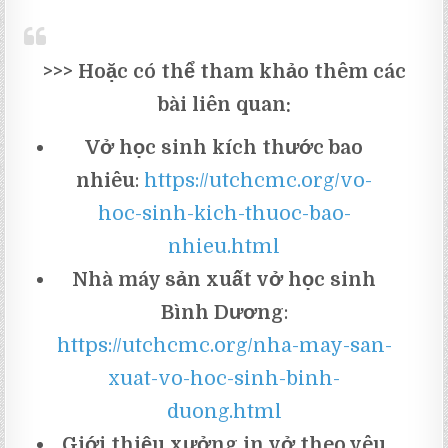
>>> Hoặc có thể tham khảo thêm các
bài liên quan:
Vở học sinh kích thước bao
nhiêu
:
https://utchcmc.org/vo-
hoc-sinh-kich-thuoc-bao-
nhieu.html
Nhà máy sản xuất vở học sinh
Bình Dương
:
https://utchcmc.org/nha-may-san-
xuat-vo-hoc-sinh-binh-
duong.html
Giới thiệu xưởng in vở theo yêu