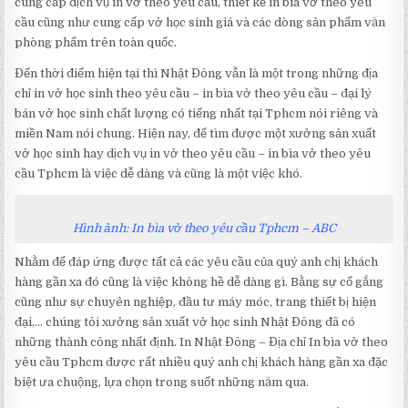
cung cấp dịch vụ in vở theo yêu cầu, thiết kế in bìa vở theo yêu
cầu cũng như cung cấp vở học sinh giá và các dòng sản phẩm văn
phòng phẩm trên toàn quốc.
Đến thời điểm hiện tại thì Nhật Đông vẫn là một trong những địa
chỉ in vở học sinh theo yêu cầu – in bìa vở theo yêu cầu – đại lý
bán vở học sinh chất lượng có tiếng nhất tại Tphcm nói riêng và
miền Nam nói chung. Hiện nay, để tìm được một xưởng sản xuất
vở học sinh hay dịch vụ in vở theo yêu cầu – in bìa vở theo yêu
cầu Tphcm là việc dễ dàng và cũng là một việc khó.
Hình ảnh: In bìa vở theo yêu cầu Tphcm – ABC
Nhằm để đáp ứng được tất cả các yêu cầu của quý anh chị khách
hàng gần xa đó cũng là việc không hề dễ dàng gì. Bằng sự cố gắng
cũng như sự chuyên nghiệp, đầu tư máy móc, trang thiết bị hiện
đại,… chúng tôi xưởng sản xuất vở học sinh Nhật Đông đã có
những thành công nhất định. In Nhật Đông – Địa chỉ In bìa vở theo
yêu cầu Tphcm được rất nhiều quý anh chị khách hàng gần xa đặc
biệt ưa chuộng, lựa chọn trong suốt những năm qua.