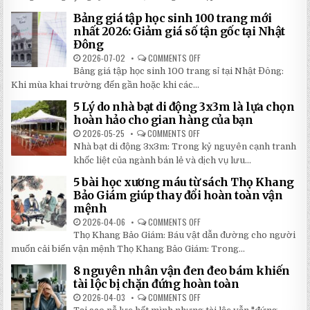
HOÀN
TƯ
THÀNH
NHẤT
Bảng giá tập học sinh 100 trang mới
VỞ
2026
IN
nhất 2026: Giảm giá số tận gốc tại Nhật
HÌNH
Đông
THEO
YÊU
2026-07-02
COMMENTS OFF
ON
CẦU
BẢNG
CHẤT
Bảng giá tập học sinh 100 trang sỉ tại Nhật Đông:
GIÁ
LƯỢNG
TẬP
Khi mùa khai trường đến gần hoặc khi các...
CAO,
HỌC
GIÁ
SINH
RẺ
5 Lý do nhà bạt di động 3x3m là lựa chọn
100
TẠI
TRANG
hoàn hảo cho gian hàng của bạn
NHẬT
MỚI
ĐÔNG
NHẤT
2026-05-25
COMMENTS OFF
ON
2026:
5
Nhà bạt di động 3x3m: Trong kỷ nguyên cạnh tranh
GIẢM
LÝ
GIÁ
DO
khốc liệt của ngành bán lẻ và dịch vụ lưu...
SỐ
NHÀ
TẬN
BẠT
5 bài học xương máu từ sách Thọ Khang
GỐC
DI
TẠI
ĐỘNG
Bảo Giám giúp thay đổi hoàn toàn vận
NHẬT
3X3M
mệnh
ĐÔNG
LÀ
LỰA
2026-04-06
COMMENTS OFF
ON
CHỌN
5
HOÀN
Thọ Khang Bảo Giám: Báu vật dẫn đường cho người
BÀI
HẢO
HỌC
muốn cải biến vận mệnh Thọ Khang Bảo Giám: Trong...
CHO
XƯƠNG
GIAN
MÁU
HÀNG
8 nguyên nhân vận đen đeo bám khiến
TỪ
CỦA
SÁCH
tài lộc bị chặn đứng hoàn toàn
BẠN
THỌ
KHANG
2026-04-03
COMMENTS OFF
ON
BẢO
8