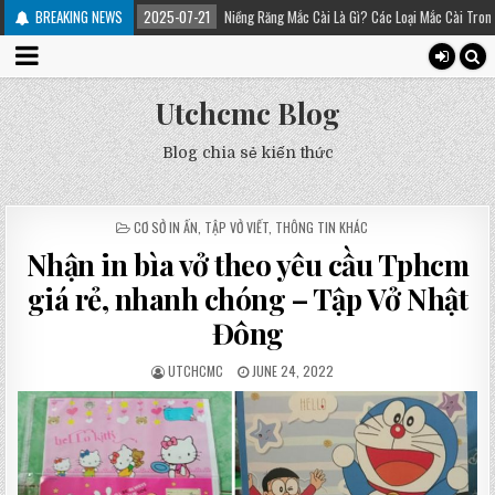
trị
BREAKING NEWS
2025-07-21
Niềng Răng Mắc Cài Là Gì? Các Loại Mắc Cài Trong Niềng Răng 
Utchcmc Blog
Blog chia sẻ kiến thức
POSTED
CƠ SỞ IN ẤN
,
TẬP VỞ VIẾT
,
THÔNG TIN KHÁC
IN
Nhận in bìa vở theo yêu cầu Tphcm
giá rẻ, nhanh chóng – Tập Vở Nhật
Đông
UTCHCMC
JUNE 24, 2022