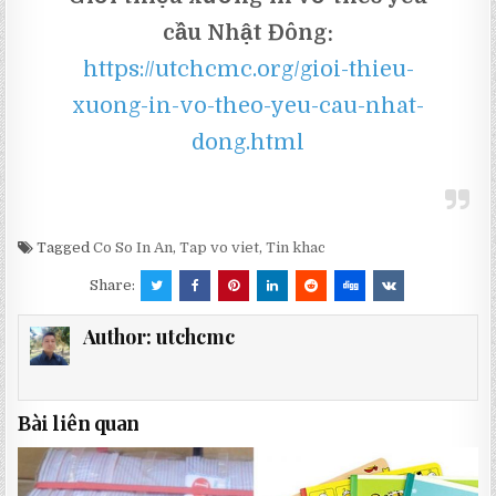
cầu Nhật Đông:
https://utchcmc.org/gioi-thieu-
xuong-in-vo-theo-yeu-cau-nhat-
dong.html
Tagged
Co So In An
,
Tap vo viet
,
Tin khac
Share:
Author:
utchcmc
Bài liên quan