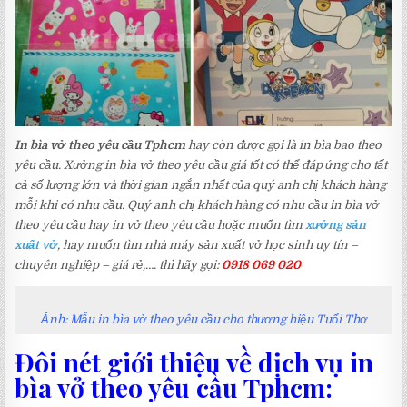
In bìa vở theo yêu cầu Tphcm
hay còn được gọi là in bìa bao theo
yêu cầu. Xưởng in bìa vở theo yêu cầu giá tốt có thể đáp ứng cho tất
cả số lượng lớn và thời gian ngắn nhất của quý anh chị khách hàng
mỗi khi có nhu cầu. Quý anh chị khách hàng có nhu cầu in bìa vở
theo yêu cầu hay in vở theo yêu cầu hoặc muốn tìm
xưởng sản
xuất vở
, hay muốn tìm nhà máy sản xuất vở học sinh uy tín –
chuyên nghiệp – giá rẻ,…. thì hãy gọi:
0918 069 020
Ảnh: Mẫu in bìa vở theo yêu cầu cho thương hiệu Tuổi Thơ
Đôi nét giới thiệu về dịch vụ in
bìa vở theo yêu cầu Tphcm: