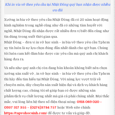
Khi in vìa vở theo yêu cầu tại Nhật Đông quý bạn nhận được nhiều
ưu đãi
Xưởng in bìa vở theo yêu cầu Nhật Đông đã có 20 năm hoạt động
kinh nghiệm trong nghề cũng như đã có những tâm huyết với
nghề, Nhật Đông đã nhận được rất nhiều đơn vị biết đến cũng như
tin dùng trong suốt thời gian qua.
Nhật Đông – đơn vị in vở học sinh – in bìa vở theo yêu cầu Tphcm
uy tín luôn là sự lựa chọn đúng đắn nhất dành cho qýt bạn. Chúng
tôi luôn cam kết đảm bảo được các yêu cầu mà quý anh chị khách
hàng đưa ra.
Và nếu như quý anh chị còn đang băn khoăn không biết nên chọn
xưởng sản xuất vở , in vở học sinh – in bìa vở theo yêu cầu Tphcm
thì hãy đến tìm hiểu tại Nhật Đông. Với năng lực vượt trội về
chuyên môn, dây chuyền sản xuất hiện đại và dịch vụ khách hàng
chất lượng cao, chúng tôi sẽ giúp bạn có được những sản
phẩm/dịch vụ chất lượng nhất mà giá cả phải chăng nhất. Mọi thắc
mắc, vui lòng liên hệ theo số điện thoại nóng:
0918 069 020 –
0937 317 355 – (0274)3784 757
hoặc Web site chính:
https://tapvohocsinh.com/
để được tư vấn và giúp đỡ.