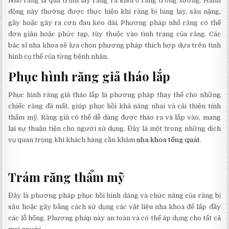
Nhổ răng là quá trình lấy răng ra khỏi ổ răng trong xương. Hành
động này thường được thực hiện khi răng bị lung lay, sâu nặng,
gãy hoặc gây ra cơn đau kéo dài. Phương pháp nhổ răng có thể
đơn giản hoặc phức tạp, tùy thuộc vào tình trạng của răng. Các
bác sĩ nha khoa sẽ lựa chọn phương pháp thích hợp dựa trên tình
hình cụ thể của từng bệnh nhân.
Phục hình răng giả tháo lắp
Phục hình răng giả tháo lắp là phương pháp thay thế cho những
chiếc răng đã mất, giúp phục hồi khả năng nhai và cải thiện tính
thẩm mỹ. Răng giả có thể dễ dàng được tháo ra và lắp vào, mang
lại sự thuận tiện cho người sử dụng. Đây là một trong những dịch
vụ quan trọng khi khách hàng cần khám
nha khoa tổng quát
.
Trám răng thẩm mỹ
Đây là phương pháp phục hồi hình dáng và chức năng của răng bị
sâu hoặc gãy bằng cách sử dụng các vật liệu nha khoa để lấp đầy
các lỗ hổng. Phương pháp này an toàn và có thể áp dụng cho tất cả