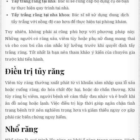
Tẩy trắng răng tại nhà:
Bác sĩ sẽ cung cấp bộ dụng cụ để bạn
tự thực hiện quy trình tại nhà.
Tẩy trắng răng tại nha khoa:
Bác sĩ sẽ sử dụng dung dịch
tẩy trắng với nồng độ cao hơn để thực hiện tại phòng khám.
Tuy nhiên, không phải ai cũng phù hợp với phương pháp này.
Những người có răng sâu, viêm tủy hoặc phụ nữ đang mang thai
và cho con bú cần cân nhắc kỹ lưỡng trước khi quyết định tẩy
trắng răng. Tốt nhất là bạn nên tham khảo ý kiến của chuyên gia
trước khi tiến hành.
Điều trị tủy răng
Viêm tủy răng thường xuất phát từ vi khuẩn xâm nhập qua lỗ sâu
hoặc cuống răng, do hóa chất độc hại, hoặc do chấn thương. Khi
tủy răng bị viêm, người bệnh sẽ cảm thấy đau nhức và ê buốt khi
ăn đồ nóng hoặc lạnh. Việc điều trị kịp thời giúp ngăn chặn tình
trạng bệnh trở nên nghiêm trọng hơn và giảm thiểu nguy cơ gặp
phải các biến chứng nguy hiểm.
Nhổ răng