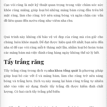
Cạo vôi răng là một kỹ thuật quan trọng trong việc chăm sóc sức
khỏe răng miệng, giúp loại bỏ những mảng bám cứng đầu trên bề
mặt răng, làm cho răng trở nên sáng bóng và ngăn chặn các vấn
đề liên quan đến nướu cũng như viêm nha chu.
Quá trình này không chỉ bảo vệ vẻ đẹp của răng mà còn giữ cho
chúng luôn khỏe mạnh. Để đạt được hiệu quả tốt nhất, bạn nên đến
nha sĩ để cạo vôi răng mỗi 6 tháng một lần, nhằm loại bỏ hoàn toàn
các mảng bám mà việc đánh răng hàng ngày không thể xử lý hết.
Tẩy trắng răng
Tẩy trắng răng trong dịch vụ
nha khoa tổng quát
là phương pháp
giúp loại bỏ các vết ố và mảng bám, làm cho răng trở nên sáng
bóng và trắng hơn. Dịch vụ này mang lại hàm răng trắng tự nhiên
nhờ vào việc sử dụng thuốc tẩy trắng đã được kiểm định chất
lượng. Có hai cách tẩy trắng phổ biến: