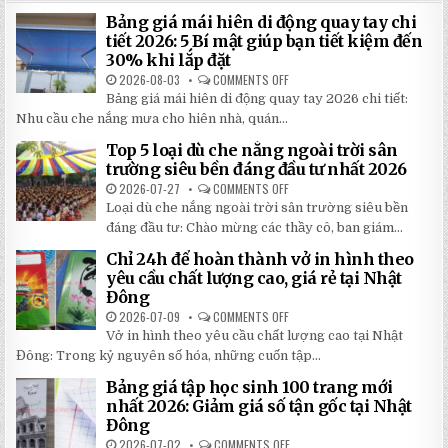
Bảng giá mái hiên di động quay tay chi
tiết 2026: 5 Bí mật giúp bạn tiết kiệm đến
30% khi lắp đặt
2026-08-03
COMMENTS OFF
ON
BẢNG
Bảng giá mái hiên di động quay tay 2026 chi tiết:
GIÁ
MÁI
Nhu cầu che nắng mưa cho hiên nhà, quán...
HIÊN
DI
Top 5 loại dù che nắng ngoài trời sân
ĐỘNG
QUAY
trường siêu bền đáng đầu tư nhất 2026
TAY
CHI
2026-07-27
COMMENTS OFF
ON
TIẾT
TOP
Loại dù che nắng ngoài trời sân trường siêu bền
2026:
5
5
LOẠI
đáng đầu tư: Chào mừng các thầy cô, ban giám...
BÍ
DÙ
MẬT
CHE
Chỉ 24h để hoàn thành vở in hình theo
GIÚP
NẮNG
BẠN
NGOÀI
yêu cầu chất lượng cao, giá rẻ tại Nhật
TIẾT
TRỜI
Đông
KIỆM
SÂN
ĐẾN
TRƯỜNG
2026-07-09
COMMENTS OFF
ON
30%
SIÊU
CHỈ
KHI
BỀN
Vở in hình theo yêu cầu chất lượng cao tại Nhật
24H
LẮP
ĐÁNG
ĐỂ
ĐẶT
Đông: Trong kỷ nguyên số hóa, những cuốn tập...
ĐẦU
HOÀN
TƯ
THÀNH
NHẤT
Bảng giá tập học sinh 100 trang mới
VỞ
2026
IN
nhất 2026: Giảm giá số tận gốc tại Nhật
HÌNH
Đông
THEO
YÊU
2026-07-02
COMMENTS OFF
ON