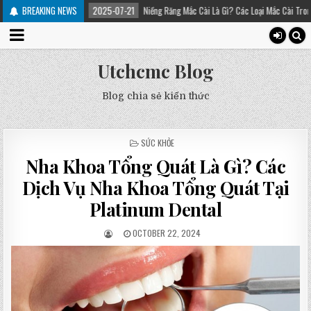
 trị
BREAKING NEWS
2025-07-21
Niềng Răng Mắc Cài Là Gì? Các Loại Mắc Cài Trong Niềng Răng
Utchcmc Blog
Blog chia sẻ kiến thức
POSTED
SỨC KHỎE
IN
Nha Khoa Tổng Quát Là Gì? Các
Dịch Vụ Nha Khoa Tổng Quát Tại
Platinum Dental
OCTOBER 22, 2024