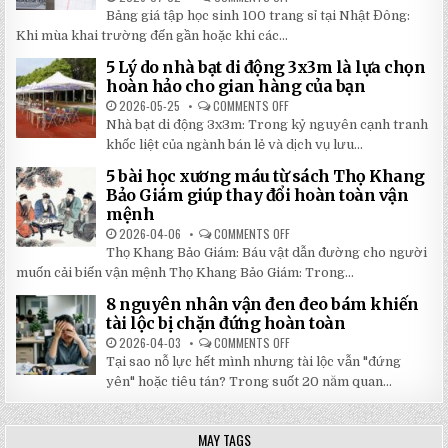
CẦU
BẢNG
CHẤT
Bảng giá tập học sinh 100 trang sỉ tại Nhật Đông:
GIÁ
LƯỢNG
TẬP
Khi mùa khai trường đến gần hoặc khi các...
CAO,
HỌC
GIÁ
SINH
RẺ
5 Lý do nhà bạt di động 3x3m là lựa chọn
100
TẠI
TRANG
hoàn hảo cho gian hàng của bạn
NHẬT
MỚI
ĐÔNG
NHẤT
2026-05-25
COMMENTS OFF
ON
2026:
5
Nhà bạt di động 3x3m: Trong kỷ nguyên cạnh tranh
GIẢM
LÝ
GIÁ
DO
khốc liệt của ngành bán lẻ và dịch vụ lưu...
SỐ
NHÀ
TẬN
BẠT
5 bài học xương máu từ sách Thọ Khang
GỐC
DI
TẠI
ĐỘNG
Bảo Giám giúp thay đổi hoàn toàn vận
NHẬT
3X3M
mệnh
ĐÔNG
LÀ
LỰA
2026-04-06
COMMENTS OFF
ON
CHỌN
5
HOÀN
Thọ Khang Bảo Giám: Báu vật dẫn đường cho người
BÀI
HẢO
HỌC
muốn cải biến vận mệnh Thọ Khang Bảo Giám: Trong...
CHO
XƯƠNG
GIAN
MÁU
HÀNG
8 nguyên nhân vận đen đeo bám khiến
TỪ
CỦA
SÁCH
tài lộc bị chặn đứng hoàn toàn
BẠN
THỌ
KHANG
2026-04-03
COMMENTS OFF
ON
BẢO
8
Tại sao nỗ lực hết mình nhưng tài lộc vẫn "đứng
GIÁM
NGUYÊN
GIÚP
NHÂN
yên" hoặc tiêu tán? Trong suốt 20 năm quan...
THAY
VẬN
ĐỔI
ĐEN
HOÀN
ĐEO
TOÀN
BÁM
MAY TAGS
VẬN
KHIẾN