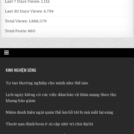
Last 7 Days Views:
1,112
Last 30 Days Views:
4,794
Total Views:
1,666,579
Total Posts:
660
KINH NGHIỆM SỐNG
Tự tạo thường nghiệp cho mình như thế nào
Lịch ngày kiêng cử các việc dâm bảo vệ thân mạng theo thọ
khang bảo giám
Niệm danh hiệu ngài quán thế âm bồ tát bị mù mắt lại sáng
Thoát nạn đánh bom ở Ai cập nhờ trì chú đại bi