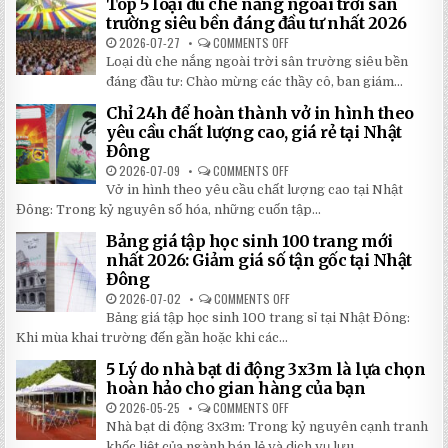
Top 5 loại dù che nắng ngoài trời sân
ĐỘNG
QUAY
trường siêu bền đáng đầu tư nhất 2026
TAY
CHI
2026-07-27
COMMENTS OFF
ON
TIẾT
TOP
Loại dù che nắng ngoài trời sân trường siêu bền
2026:
5
5
LOẠI
đáng đầu tư: Chào mừng các thầy cô, ban giám...
BÍ
DÙ
MẬT
CHE
Chỉ 24h để hoàn thành vở in hình theo
GIÚP
NẮNG
BẠN
NGOÀI
yêu cầu chất lượng cao, giá rẻ tại Nhật
TIẾT
TRỜI
Đông
KIỆM
SÂN
ĐẾN
TRƯỜNG
2026-07-09
COMMENTS OFF
ON
30%
SIÊU
CHỈ
KHI
BỀN
Vở in hình theo yêu cầu chất lượng cao tại Nhật
24H
LẮP
ĐÁNG
ĐỂ
ĐẶT
Đông: Trong kỷ nguyên số hóa, những cuốn tập...
ĐẦU
HOÀN
TƯ
THÀNH
NHẤT
Bảng giá tập học sinh 100 trang mới
VỞ
2026
IN
nhất 2026: Giảm giá số tận gốc tại Nhật
HÌNH
Đông
THEO
YÊU
2026-07-02
COMMENTS OFF
ON
CẦU
BẢNG
CHẤT
Bảng giá tập học sinh 100 trang sỉ tại Nhật Đông:
GIÁ
LƯỢNG
TẬP
Khi mùa khai trường đến gần hoặc khi các...
CAO,
HỌC
GIÁ
SINH
RẺ
5 Lý do nhà bạt di động 3x3m là lựa chọn
100
TẠI
TRANG
hoàn hảo cho gian hàng của bạn
NHẬT
MỚI
ĐÔNG
NHẤT
2026-05-25
COMMENTS OFF
ON
2026:
5
Nhà bạt di động 3x3m: Trong kỷ nguyên cạnh tranh
GIẢM
LÝ
GIÁ
DO
khốc liệt của ngành bán lẻ và dịch vụ lưu...