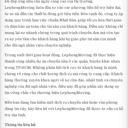
Để đáp ứng nhu cầu ngày càng cao của thị trường,
LephongMoving luôn đầu tư vào các phương tiện hỗ trợ hiện đại,
từ xe tải đến các thiết bị đóng gói tiên tiến. Bên cạnh đó, công ty áp
dụng quy trình làm việc chuẩn Nhật Bản, giúp tối ưu hóa thời gian
và đảm bảo an toàn cho tài sản của khách hàng. Điều này không chỉ
mang lại sự nhanh chóng trong quá trình chuyển dọn mà còn tạo
ra sự yên tâm cho khách hàng khi họ giao phó tài sản của mình
cho đội ngũ nhân viên chuyên nghiệp.
Trong suốt thời gian hoạt động, LephongMoving đã thực hiện
thành công nhiều dự án chuyển nhà ở các quận, huyện khác nhau
trong TP.HCM. Những phản hồi tích cực từ khách hàng là minh
chứng rõ ràng cho chất lượng dịch vụ mà công ty cung cấp. Khách
hàng thường xuyên khen ngợi về sự chu đáo, nhiệt tình và chuyên
nghiệp của đội ngũ nhân viên, điều này đã góp phần xây dựng uy
tín vững chắc cho thương hiệu LephongMoving.
Nếu bạn đang tìm kiếm một dịch vụ chuyển nhà hoặc văn phòng
đáng tin cậy, hãy liên hệ với LephongMoving để được tư vấn và hỗ
trợ tận tình.
Thông tin liên hệ: