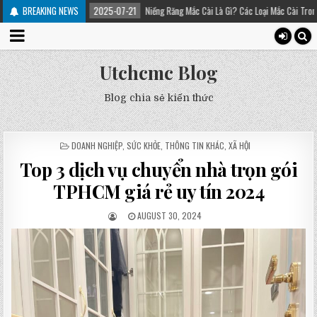
BREAKING NEWS
2025-07-21
Niềng Răng Mắc Cài Là Gì? Các Loại Mắc Cài Trong Niềng Răng – Pla
Utchcmc Blog
Blog chia sẻ kiến thức
POSTED
DOANH NGHIỆP
,
SỨC KHỎE
,
THÔNG TIN KHÁC
,
XÃ HỘI
IN
Top 3 dịch vụ chuyển nhà trọn gói
TPHCM giá rẻ uy tín 2024
AUGUST 30, 2024