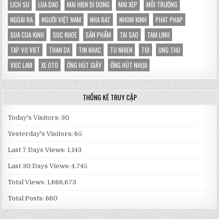
LICH SU
LUA DAO
MAI HIEN DI DONG
MAI XEP
MÔI TRƯỜNG
NGOÀI RA
NGƯỜI VIỆT NAM
NHA BAT
NHOM KINH
PHAT PHAP
SUA CUA KINH
SUC KHOE
SẢN PHẨM
TAI SAO
TAM LINH
TAP VO VIET
THAN DA
TIN KHAC
TU NHIEN
TÚI
UNG THU
VIEC LAM
XE OTO
ỐNG HÚT GIẤY
ỐNG HÚT NHỰA
THỐNG KÊ TRUY CẬP
Today's Visitors:
30
Yesterday's Visitors:
65
Last 7 Days Views:
1,143
Last 30 Days Views:
4,745
Total Views:
1,666,673
Total Posts:
660