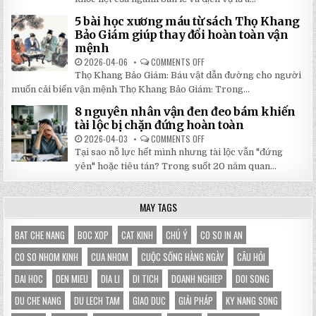
SỐ
NHÀ
TẬN
BẠT
5 bài học xương máu từ sách Thọ Khang
GỐC
DI
TẠI
ĐỘNG
Bảo Giám giúp thay đổi hoàn toàn vận
NHẬT
3X3M
mệnh
ĐÔNG
LÀ
LỰA
2026-04-06
COMMENTS OFF
ON
CHỌN
5
HOÀN
Thọ Khang Bảo Giám: Báu vật dẫn đường cho người
BÀI
HẢO
HỌC
muốn cải biến vận mệnh Thọ Khang Bảo Giám: Trong...
CHO
XƯƠNG
GIAN
MÁU
HÀNG
8 nguyên nhân vận đen đeo bám khiến
TỪ
CỦA
SÁCH
tài lộc bị chặn đứng hoàn toàn
BẠN
THỌ
KHANG
2026-04-03
COMMENTS OFF
ON
BẢO
8
Tại sao nỗ lực hết mình nhưng tài lộc vẫn "đứng
GIÁM
NGUYÊN
GIÚP
NHÂN
yên" hoặc tiêu tán? Trong suốt 20 năm quan...
THAY
VẬN
ĐỔI
ĐEN
HOÀN
ĐEO
TOÀN
BÁM
MAY TAGS
VẬN
KHIẾN
MỆNH
TÀI
LỘC
BỊ
BAT CHE NANG
BOC XOP
CAT KINH
CHÚ Ý
CO SO IN AN
CHẶN
ĐỨNG
CO SO NHOM KINH
CUA NHOM
CUỘC SỐNG HÀNG NGÀY
CÂU HỎI
HOÀN
TOÀN
DAI HOC
DEN MIEU
DIA LI
DI TICH
DOANH NGHIEP
DOI SONG
DU CHE NANG
DU LECH TAM
GIAO DUC
GIẢI PHÁP
KY NANG SONG