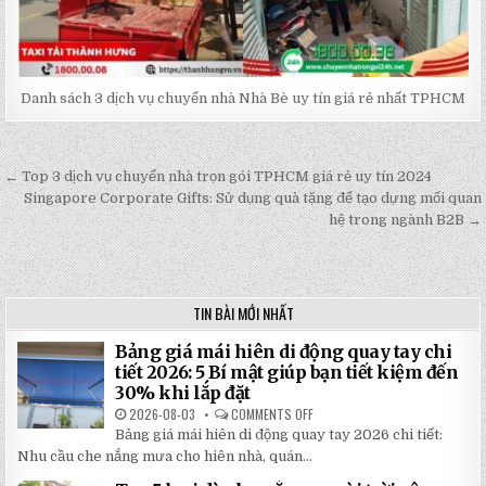
Danh sách 3 dịch vụ chuyển nhà Nhà Bè uy tín giá rẻ nhất TPHCM
← Top 3 dịch vụ chuyển nhà trọn gói TPHCM giá rẻ uy tín 2024
Post
Singapore Corporate Gifts: Sử dụng quà tặng để tạo dựng mối quan
navigation
hệ trong ngành B2B →
TIN BÀI MỚI NHẤT
Bảng giá mái hiên di động quay tay chi
tiết 2026: 5 Bí mật giúp bạn tiết kiệm đến
30% khi lắp đặt
2026-08-03
COMMENTS OFF
ON
BẢNG
Bảng giá mái hiên di động quay tay 2026 chi tiết:
GIÁ
MÁI
Nhu cầu che nắng mưa cho hiên nhà, quán...
HIÊN
DI