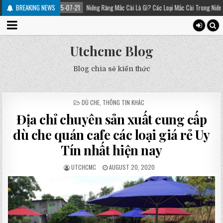
2025-07-21
BREAKING NEWS
Niềng Răng Mắc Cài Là Gì? Các Loại Mắc Cài Trong Niềng Răng – Platinum
Utchcmc Blog
Blog chia sẻ kiến thức
POSTED
DÙ CHE
,
THÔNG TIN KHÁC
IN
Địa chỉ chuyên sản xuất cung cấp
dù che quán cafe các loại giá rẻ Uy
Tín nhất hiện nay
UTCHCMC
AUGUST 20, 2020