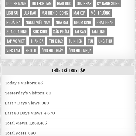
DU CHE NANG
DU LECH TAM
GIAO DUC
GIẢI PHÁP
KY NANG SONG
LICH SU
LUA DAO
MAI HIEN DI DONG
MAI XEP
MÔI TRƯỜNG
NGOÀI RA
NGƯỜI VIỆT NAM
NHA BAT
NHOM KINH
PHAT PHAP
SUA CUA KINH
SUC KHOE
SẢN PHẨM
TAI SAO
TAM LINH
TAP VO VIET
THAN DA
TIN KHAC
TU NHIEN
TÚI
UNG THU
VIEC LAM
XE OTO
ỐNG HÚT GIẤY
ỐNG HÚT NHỰA
THỐNG KÊ TRUY CẬP
Today's Visitors:
35
Yesterday's Visitors:
50
Last 7 Days Views:
988
Last 30 Days Views:
4,670
Total Views:
1,666,455
Total Posts:
660