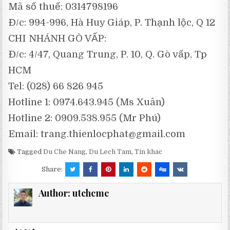
Mã số thuế: 0314798196
Đ/c: 994-996, Hà Huy Giáp, P. Thạnh lộc, Q 12
CHI NHÁNH GÒ VẤP:
Đ/c: 4/47, Quang Trung, P. 10, Q. Gò vấp, Tp
HCM
Tel: (028) 66 826 945
Hotline 1: 0974.643.945 (Ms Xuân)
Hotline 2: 0909.538.955 (Mr Phú)
Email:
trang.thienlocphat@gmail.com
Tagged
Du Che Nang
,
Du Lech Tam
,
Tin khac
Share:
Author:
utchcmc