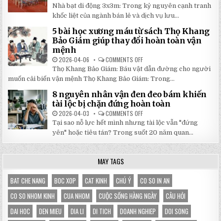
2026:
5
Nhà bạt di động 3x3m: Trong kỷ nguyên cạnh tranh
GIẢM
LÝ
GIÁ
DO
khốc liệt của ngành bán lẻ và dịch vụ lưu...
SỐ
NHÀ
TẬN
BẠT
5 bài học xương máu từ sách Thọ Khang
GỐC
DI
TẠI
ĐỘNG
Bảo Giám giúp thay đổi hoàn toàn vận
NHẬT
3X3M
mệnh
ĐÔNG
LÀ
LỰA
2026-04-06
COMMENTS OFF
ON
CHỌN
5
HOÀN
Thọ Khang Bảo Giám: Báu vật dẫn đường cho người
BÀI
HẢO
HỌC
muốn cải biến vận mệnh Thọ Khang Bảo Giám: Trong...
CHO
XƯƠNG
GIAN
MÁU
HÀNG
8 nguyên nhân vận đen đeo bám khiến
TỪ
CỦA
SÁCH
tài lộc bị chặn đứng hoàn toàn
BẠN
THỌ
KHANG
2026-04-03
COMMENTS OFF
ON
BẢO
8
Tại sao nỗ lực hết mình nhưng tài lộc vẫn "đứng
GIÁM
NGUYÊN
GIÚP
NHÂN
yên" hoặc tiêu tán? Trong suốt 20 năm quan...
THAY
VẬN
ĐỔI
ĐEN
HOÀN
ĐEO
TOÀN
BÁM
MAY TAGS
VẬN
KHIẾN
MỆNH
TÀI
LỘC
BỊ
BAT CHE NANG
BOC XOP
CAT KINH
CHÚ Ý
CO SO IN AN
CHẶN
ĐỨNG
CO SO NHOM KINH
CUA NHOM
CUỘC SỐNG HÀNG NGÀY
CÂU HỎI
HOÀN
TOÀN
DAI HOC
DEN MIEU
DIA LI
DI TICH
DOANH NGHIEP
DOI SONG