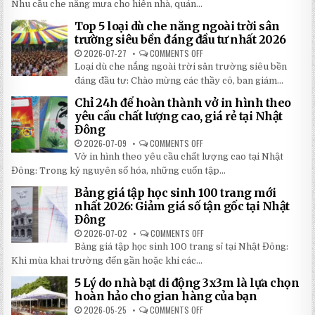
MÁI
Nhu cầu che nắng mưa cho hiên nhà, quán...
HIÊN
DI
Top 5 loại dù che nắng ngoài trời sân
ĐỘNG
QUAY
trường siêu bền đáng đầu tư nhất 2026
TAY
CHI
2026-07-27
COMMENTS OFF
ON
TIẾT
TOP
Loại dù che nắng ngoài trời sân trường siêu bền
2026:
5
5
LOẠI
đáng đầu tư: Chào mừng các thầy cô, ban giám...
BÍ
DÙ
MẬT
CHE
Chỉ 24h để hoàn thành vở in hình theo
GIÚP
NẮNG
BẠN
NGOÀI
yêu cầu chất lượng cao, giá rẻ tại Nhật
TIẾT
TRỜI
Đông
KIỆM
SÂN
ĐẾN
TRƯỜNG
2026-07-09
COMMENTS OFF
ON
30%
SIÊU
CHỈ
KHI
BỀN
Vở in hình theo yêu cầu chất lượng cao tại Nhật
24H
LẮP
ĐÁNG
ĐỂ
ĐẶT
Đông: Trong kỷ nguyên số hóa, những cuốn tập...
ĐẦU
HOÀN
TƯ
THÀNH
NHẤT
Bảng giá tập học sinh 100 trang mới
VỞ
2026
IN
nhất 2026: Giảm giá số tận gốc tại Nhật
HÌNH
Đông
THEO
YÊU
2026-07-02
COMMENTS OFF
ON
CẦU
BẢNG
CHẤT
Bảng giá tập học sinh 100 trang sỉ tại Nhật Đông:
GIÁ
LƯỢNG
TẬP
Khi mùa khai trường đến gần hoặc khi các...
CAO,
HỌC
GIÁ
SINH
RẺ
5 Lý do nhà bạt di động 3x3m là lựa chọn
100
TẠI
TRANG
hoàn hảo cho gian hàng của bạn
NHẬT
MỚI
ĐÔNG
NHẤT
2026-05-25
COMMENTS OFF
ON