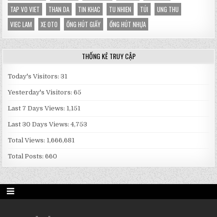
TAP VO VIET
THAN DA
TIN KHAC
TU NHIEN
TÚI
UNG THU
VIEC LAM
XE OTO
ỐNG HÚT GIẤY
ỐNG HÚT NHỰA
THỐNG KÊ TRUY CẬP
Today's Visitors:
31
Yesterday's Visitors:
65
Last 7 Days Views:
1,151
Last 30 Days Views:
4,753
Total Views:
1,666,681
Total Posts:
660