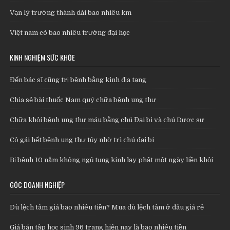
Vạn lý trường thành dài bao nhiêu km
Việt nam có bao nhiêu trường đại học
KINH NGHIỆM SỨC KHỎE
Đến bác sĩ cũng trị bệnh bằng kinh địa tạng
Chia sẻ bài thuốc Nam quý chữa bệnh ung thư
Chữa khỏi bệnh ung thư máu bằng chú Đại bi và chú Dược sư
Cô gái hết bệnh ung thư tủy nhờ trì chú đại bi
Bị bệnh 10 năm không ngủ tụng kinh lạy phật một ngày liền khỏi
GÓC DOANH NGHIỆP
Dù lệch tâm giá bao nhiêu tiền? Mua dù lệch tâm ở đâu giá rẻ
Giá bán tập học sinh 96 trang hiện nay là bao nhiêu tiền