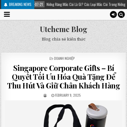
2025-07-21
BREAKING NEWS
Niềng Răng Mắc Cài Là Gì? Các Loại Mắc Cài Trong Niềng Răng – Platinum D
Utchcmc Blog
Blog chia sẻ kiến thức
POSTED
DOANH NGHIỆP
IN
Singapore Corporate Gifts – Bí
Quyết Tối Ưu Hóa Quà Tặng Để
Thu Hút Và Giữ Chân Khách Hàng
FEBRUARY 9, 2025