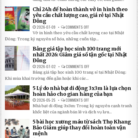
BÍ
DÙ
MẬT
CHE
Chỉ 24h để hoàn thành vở in hình theo
GIÚP
NẮNG
BẠN
NGOÀI
yêu cầu chất lượng cao, giá rẻ tại Nhật
TIẾT
TRỜI
Đông
KIỆM
SÂN
ĐẾN
TRƯỜNG
2026-07-09
COMMENTS OFF
ON
30%
SIÊU
CHỈ
KHI
BỀN
Vở in hình theo yêu cầu chất lượng cao tại Nhật
24H
LẮP
ĐÁNG
ĐỂ
ĐẶT
Đông: Trong kỷ nguyên số hóa, những cuốn tập...
ĐẦU
HOÀN
TƯ
THÀNH
NHẤT
Bảng giá tập học sinh 100 trang mới
VỞ
2026
IN
nhất 2026: Giảm giá số tận gốc tại Nhật
HÌNH
Đông
THEO
YÊU
2026-07-02
COMMENTS OFF
ON
CẦU
BẢNG
CHẤT
Bảng giá tập học sinh 100 trang sỉ tại Nhật Đông:
GIÁ
LƯỢNG
TẬP
Khi mùa khai trường đến gần hoặc khi các...
CAO,
HỌC
GIÁ
SINH
RẺ
5 Lý do nhà bạt di động 3x3m là lựa chọn
100
TẠI
TRANG
hoàn hảo cho gian hàng của bạn
NHẬT
MỚI
ĐÔNG
NHẤT
2026-05-25
COMMENTS OFF
ON
2026:
5
Nhà bạt di động 3x3m: Trong kỷ nguyên cạnh tranh
GIẢM
LÝ
GIÁ
DO
khốc liệt của ngành bán lẻ và dịch vụ lưu...
SỐ
NHÀ
TẬN
BẠT
5 bài học xương máu từ sách Thọ Khang
GỐC
DI
TẠI
ĐỘNG
Bảo Giám giúp thay đổi hoàn toàn vận
NHẬT
3X3M
mệnh
ĐÔNG
LÀ
LỰA