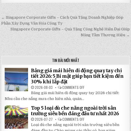
← Singapore Corporate Gifts – Cách Quà Tặng Doanh Nghiệp Góp
Post
Phần Xây Dựng Văn Hóa Công Ty
navigation
Singapore Corporate Gifts – Quà Tặng Công Nghệ Hiện Đại Giúp
Nâng Tầm Thương Hiệu →
TIN BÀI MỚI NHẤT
Bảng giá mái hiên di động quay tay chi
tiết 2026: 5 Bí mật giúp bạn tiết kiệm đến
30% khi lắp đặt
2026-08-03
COMMENTS OFF
ON
BẢNG
Bảng giá mái hiên di động quay tay 2026 chi tiết:
GIÁ
MÁI
Nhu cầu che nắng mưa cho hiên nhà, quán...
HIÊN
DI
Top 5 loại dù che nắng ngoài trời sân
ĐỘNG
QUAY
trường siêu bền đáng đầu tư nhất 2026
TAY
CHI
2026-07-27
COMMENTS OFF
ON
TIẾT
TOP
Loại dù che nắng ngoài trời sân trường siêu bền
2026:
5
5
LOẠI
đáng đầu tư: Chào mừng các thầy cô, ban giám...