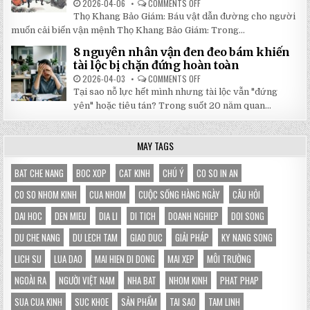
2026-04-06
COMMENTS OFF
ON
CHỌN
5
HOÀN
Thọ Khang Bảo Giám: Báu vật dẫn đường cho người
BÀI
HẢO
HỌC
muốn cải biến vận mệnh Thọ Khang Bảo Giám: Trong...
CHO
XƯƠNG
GIAN
MÁU
HÀNG
8 nguyên nhân vận đen đeo bám khiến
TỪ
CỦA
SÁCH
tài lộc bị chặn đứng hoàn toàn
BẠN
THỌ
KHANG
2026-04-03
COMMENTS OFF
ON
BẢO
8
Tại sao nỗ lực hết mình nhưng tài lộc vẫn "đứng
GIÁM
NGUYÊN
GIÚP
NHÂN
yên" hoặc tiêu tán? Trong suốt 20 năm quan...
THAY
VẬN
ĐỔI
ĐEN
HOÀN
ĐEO
TOÀN
BÁM
MAY TAGS
VẬN
KHIẾN
MỆNH
TÀI
LỘC
BỊ
BAT CHE NANG
BOC XOP
CAT KINH
CHÚ Ý
CO SO IN AN
CHẶN
ĐỨNG
CO SO NHOM KINH
CUA NHOM
CUỘC SỐNG HÀNG NGÀY
CÂU HỎI
HOÀN
TOÀN
DAI HOC
DEN MIEU
DIA LI
DI TICH
DOANH NGHIEP
DOI SONG
DU CHE NANG
DU LECH TAM
GIAO DUC
GIẢI PHÁP
KY NANG SONG
LICH SU
LUA DAO
MAI HIEN DI DONG
MAI XEP
MÔI TRƯỜNG
NGOÀI RA
NGƯỜI VIỆT NAM
NHA BAT
NHOM KINH
PHAT PHAP
SUA CUA KINH
SUC KHOE
SẢN PHẨM
TAI SAO
TAM LINH