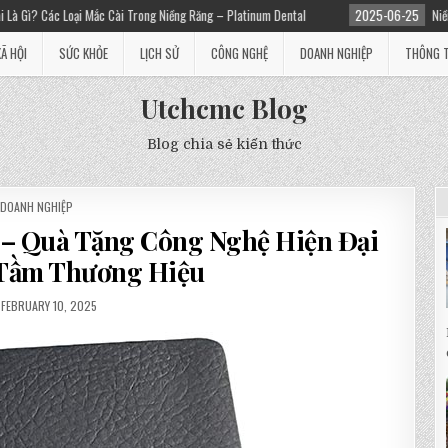
ài Trong Niềng Răng – Platinum Dental
2025-06-25
Niềng răng giá bao nhiêu?
XÃ HỘI
SỨC KHỎE
LỊCH SỬ
CÔNG NGHỆ
DOANH NGHIỆP
THÔNG T
Utchcmc Blog
Blog chia sẻ kiến thức
POSTED
DOANH NGHIỆP
IN
s – Quà Tặng Công Nghệ Hiện Đại
Tầm Thương Hiệu
FEBRUARY 10, 2025