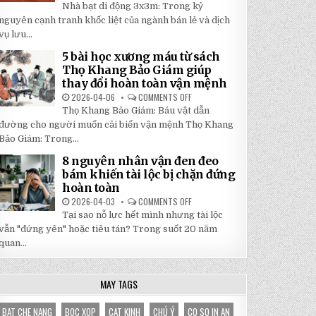
5
Nhà bạt di động 3x3m: Trong kỷ
TẬN
LÝ
GỐC
DO
nguyên cạnh tranh khốc liệt của ngành bán lẻ và dịch
TẠI
NHÀ
NHẬT
vụ lưu...
BẠT
ĐÔNG
DI
ĐỘNG
5 bài học xương máu từ sách
3X3M
Thọ Khang Bảo Giám giúp
LÀ
LỰA
thay đổi hoàn toàn vận mệnh
CHỌN
HOÀN
2026-04-06
COMMENTS OFF
ON
HẢO
5
Thọ Khang Bảo Giám: Báu vật dẫn
CHO
BÀI
GIAN
HỌC
đường cho người muốn cải biến vận mệnh Thọ Khang
HÀNG
XƯƠNG
CỦA
Bảo Giám: Trong...
MÁU
BẠN
TỪ
SÁCH
8 nguyên nhân vận đen đeo
THỌ
bám khiến tài lộc bị chặn đứng
KHANG
BẢO
hoàn toàn
GIÁM
GIÚP
2026-04-03
COMMENTS OFF
ON
THAY
8
Tại sao nỗ lực hết mình nhưng tài lộc
ĐỔI
NGUYÊN
HOÀN
NHÂN
vẫn "đứng yên" hoặc tiêu tán? Trong suốt 20 năm
TOÀN
VẬN
VẬN
quan...
ĐEN
MỆNH
ĐEO
BÁM
KHIẾN
TÀI
MAY TAGS
LỘC
BỊ
CHẶN
BAT CHE NANG
BOC XOP
CAT KINH
CHÚ Ý
CO SO IN AN
ĐỨNG