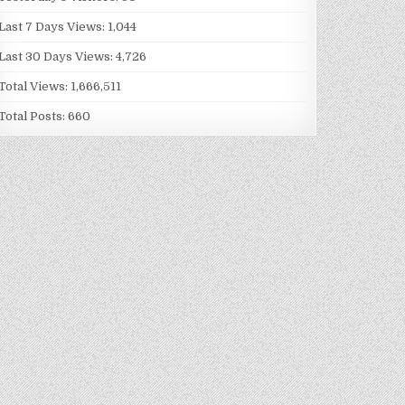
Last 7 Days Views:
1,044
Last 30 Days Views:
4,726
Total Views:
1,666,511
Total Posts:
660