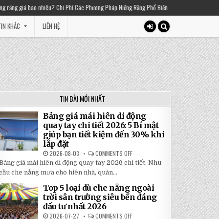
 Chi Phí Các Phương Pháp Niềng Răng Phổ Biến
2025-03-01
Thiền chuông là gì? 
IN KHÁC
LIÊN HỆ
TIN BÀI MỚI NHẤT
Bảng giá mái hiên di động
quay tay chi tiết 2026: 5 Bí mật
giúp bạn tiết kiệm đến 30% khi
lắp đặt
2026-08-03
COMMENTS OFF
ON
BẢNG
Bảng giá mái hiên di động quay tay 2026 chi tiết: Nhu
GIÁ
MÁI
cầu che nắng mưa cho hiên nhà, quán...
HIÊN
DI
Top 5 loại dù che nắng ngoài
ĐỘNG
QUAY
trời sân trường siêu bền đáng
TAY
đầu tư nhất 2026
CHI
TIẾT
2026-07-27
COMMENTS OFF
ON
2026: