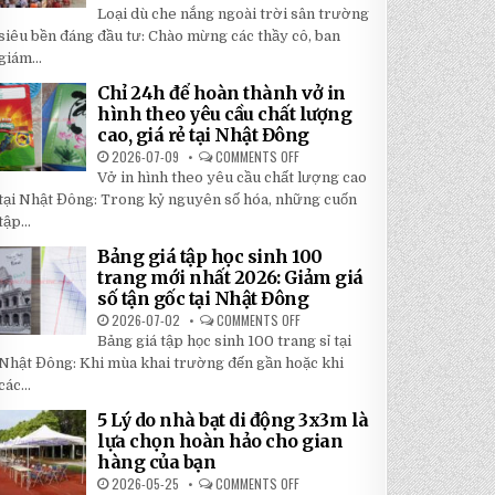
TOP
5
Loại dù che nắng ngoài trời sân trường
5
BÍ
LOẠI
siêu bền đáng đầu tư: Chào mừng các thầy cô, ban
MẬT
DÙ
GIÚP
giám...
CHE
BẠN
NẮNG
TIẾT
NGOÀI
KIỆM
Chỉ 24h để hoàn thành vở in
TRỜI
ĐẾN
hình theo yêu cầu chất lượng
SÂN
30%
TRƯỜNG
KHI
cao, giá rẻ tại Nhật Đông
SIÊU
LẮP
BỀN
2026-07-09
COMMENTS OFF
ĐẶT
ON
ĐÁNG
CHỈ
Vở in hình theo yêu cầu chất lượng cao
ĐẦU
24H
TƯ
ĐỂ
tại Nhật Đông: Trong kỷ nguyên số hóa, những cuốn
NHẤT
HOÀN
2026
tập...
THÀNH
VỞ
IN
Bảng giá tập học sinh 100
HÌNH
trang mới nhất 2026: Giảm giá
THEO
YÊU
số tận gốc tại Nhật Đông
CẦU
CHẤT
2026-07-02
COMMENTS OFF
ON
LƯỢNG
BẢNG
Bảng giá tập học sinh 100 trang sỉ tại
CAO,
GIÁ
GIÁ
TẬP
Nhật Đông: Khi mùa khai trường đến gần hoặc khi
RẺ
HỌC
TẠI
các...
SINH
NHẬT
100
ĐÔNG
TRANG
5 Lý do nhà bạt di động 3x3m là
MỚI
lựa chọn hoàn hảo cho gian
NHẤT
2026:
hàng của bạn
GIẢM
GIÁ
2026-05-25
COMMENTS OFF
ON
SỐ