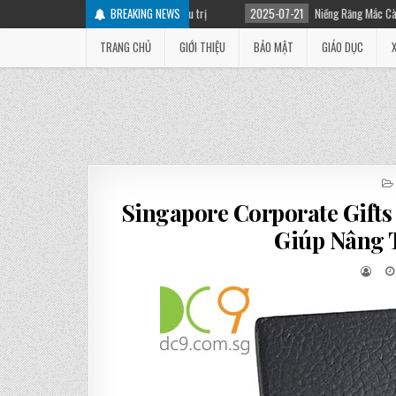
ên nhân và cách điều trị
BREAKING NEWS
2025-07-21
Niềng Răng Mắc Cài Là Gì? Các Loại Mắc C
TRANG CHỦ
GIỚI THIỆU
BẢO MẬT
GIÁO DỤC
Singapore Corporate Gift
Giúp Nâng 