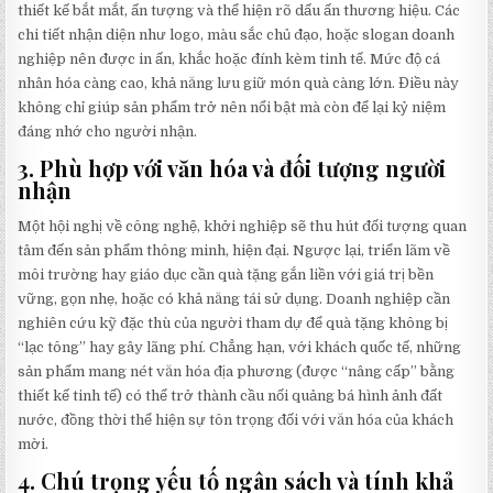
thiết kế bắt mắt, ấn tượng và thể hiện rõ dấu ấn thương hiệu. Các
chi tiết nhận diện như logo, màu sắc chủ đạo, hoặc slogan doanh
nghiệp nên được in ấn, khắc hoặc đính kèm tinh tế. Mức độ cá
nhân hóa càng cao, khả năng lưu giữ món quà càng lớn. Điều này
không chỉ giúp sản phẩm trở nên nổi bật mà còn để lại kỷ niệm
đáng nhớ cho người nhận.
3.
Phù hợp với văn hóa và đối tượng người
nhận
Một hội nghị về công nghệ, khởi nghiệp sẽ thu hút đối tượng quan
tâm đến sản phẩm thông minh, hiện đại. Ngược lại, triển lãm về
môi trường hay giáo dục cần quà tặng gắn liền với giá trị bền
vững, gọn nhẹ, hoặc có khả năng tái sử dụng. Doanh nghiệp cần
nghiên cứu kỹ đặc thù của người tham dự để quà tặng không bị
“lạc tông” hay gây lãng phí. Chẳng hạn, với khách quốc tế, những
sản phẩm mang nét văn hóa địa phương (được “nâng cấp” bằng
thiết kế tinh tế) có thể trở thành cầu nối quảng bá hình ảnh đất
nước, đồng thời thể hiện sự tôn trọng đối với văn hóa của khách
mời.
4.
Chú trọng yếu tố ngân sách và tính khả