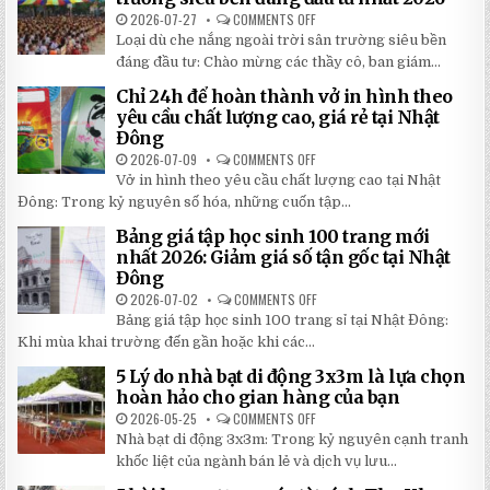
TAY
CHI
2026-07-27
COMMENTS OFF
ON
TIẾT
TOP
Loại dù che nắng ngoài trời sân trường siêu bền
2026:
5
5
LOẠI
đáng đầu tư: Chào mừng các thầy cô, ban giám...
BÍ
DÙ
MẬT
CHE
Chỉ 24h để hoàn thành vở in hình theo
GIÚP
NẮNG
BẠN
NGOÀI
yêu cầu chất lượng cao, giá rẻ tại Nhật
TIẾT
TRỜI
Đông
KIỆM
SÂN
ĐẾN
TRƯỜNG
2026-07-09
COMMENTS OFF
ON
30%
SIÊU
CHỈ
KHI
BỀN
Vở in hình theo yêu cầu chất lượng cao tại Nhật
24H
LẮP
ĐÁNG
ĐỂ
ĐẶT
Đông: Trong kỷ nguyên số hóa, những cuốn tập...
ĐẦU
HOÀN
TƯ
THÀNH
NHẤT
Bảng giá tập học sinh 100 trang mới
VỞ
2026
IN
nhất 2026: Giảm giá số tận gốc tại Nhật
HÌNH
Đông
THEO
YÊU
2026-07-02
COMMENTS OFF
ON
CẦU
BẢNG
CHẤT
Bảng giá tập học sinh 100 trang sỉ tại Nhật Đông:
GIÁ
LƯỢNG
TẬP
Khi mùa khai trường đến gần hoặc khi các...
CAO,
HỌC
GIÁ
SINH
RẺ
5 Lý do nhà bạt di động 3x3m là lựa chọn
100
TẠI
TRANG
hoàn hảo cho gian hàng của bạn
NHẬT
MỚI
ĐÔNG
NHẤT
2026-05-25
COMMENTS OFF
ON
2026:
5
Nhà bạt di động 3x3m: Trong kỷ nguyên cạnh tranh
GIẢM
LÝ
GIÁ
DO
khốc liệt của ngành bán lẻ và dịch vụ lưu...
SỐ
NHÀ
TẬN
BẠT