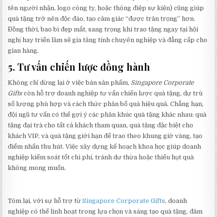
tên người nhận, logo công ty, hoặc thông điệp sự kiện) cũng giúp
quà tặng trở nên độc đáo, tạo cảm giác “được trân trọng” hơn.
Đồng thời, bao bì đẹp mắt, sang trọng khi trao tặng ngay tại hội
nghị hay triển lãm sẽ gia tăng tính chuyên nghiệp và đẳng cấp cho
gian hàng.
5.
Tư vấn chiến lược đồng hành
Không chỉ dừng lại ở việc bán sản phẩm,
Singapore Corporate
Gifts
còn hỗ trợ doanh nghiệp tư vấn chiến lược quà tặng, dự trù
số lượng phù hợp và cách thức phân bổ quà hiệu quả. Chẳng hạn,
đội ngũ tư vấn có thể gợi ý các phân khúc quà tặng khác nhau: quà
tặng đại trà cho tất cả khách tham quan, quà tặng đặc biệt cho
khách VIP, và quà tặng giới hạn để trao theo khung giờ vàng, tạo
điểm nhấn thu hút. Việc xây dựng kế hoạch khoa học giúp doanh
nghiệp kiểm soát tốt chi phí, tránh dư thừa hoặc thiếu hụt quà
không mong muốn.
Tóm lại, với sự hỗ trợ từ
Singapore Corporate Gifts
, doanh
nghiệp có thể linh hoạt trong lựa chọn và sáng tạo quà tặng, đảm