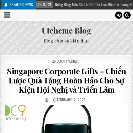
2025-07-21
BREAKING NEWS
Niềng Răng Mắc Cài Là Gì? Các Loại Mắc Cài Trong Niềng Răng – Platin
Utchcmc Blog
Blog chia sẻ kiến thức
POSTED
DOANH NGHIỆP
IN
Singapore Corporate Gifts – Chiến
Lược Quà Tặng Hoàn Hảo Cho Sự
Kiện Hội Nghị và Triển Lãm
FEBRUARY 12, 2025