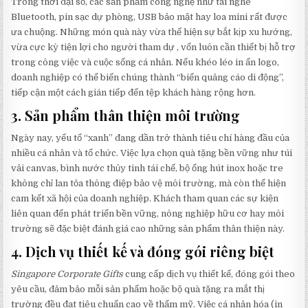
Trong thời đại số, các sản phẩm công nghệ như tai nghe
Bluetooth, pin sạc dự phòng, USB bảo mật hay loa mini rất được
ưa chuộng. Những món quà này vừa thể hiện sự bắt kịp xu hướng,
vừa cực kỳ tiện lợi cho người tham dự , vốn luôn cần thiết bị hỗ trợ
trong công việc và cuộc sống cá nhân. Nếu khéo léo in ấn logo,
doanh nghiệp có thể biến chúng thành “biển quảng cáo di động”,
tiếp cận một cách gián tiếp đến tệp khách hàng rộng hơn.
3.
Sản phẩm thân thiện môi trường
Ngày nay, yếu tố “xanh” đang dần trở thành tiêu chí hàng đầu của
nhiều cá nhân và tổ chức. Việc lựa chọn quà tặng bền vững như túi
vải canvas, bình nước thủy tinh tái chế, bộ ống hút inox hoặc tre
không chỉ lan tỏa thông điệp bảo vệ môi trường, mà còn thể hiện
cam kết xã hội của doanh nghiệp. Khách tham quan các sự kiện
liên quan đến phát triển bền vững, nông nghiệp hữu cơ hay môi
trường sẽ đặc biệt đánh giá cao những sản phẩm thân thiện này.
4.
Dịch vụ thiết kế và đóng gói riêng biệt
Singapore Corporate Gifts
cung cấp dịch vụ thiết kế, đóng gói theo
yêu cầu, đảm bảo mỗi sản phẩm hoặc bộ quà tặng ra mắt thị
trường đều đạt tiêu chuẩn cao về thẩm mỹ. Việc cá nhân hóa (in