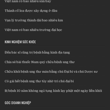
Việt nam có bao nhiêu sân bay
Thành cổ loa được xây dựng ở đâu
Vạn lý trường thành dài bao nhiêu km
Việt nam có bao nhiêu trường đại học
KINH NGHIỆM SỨC KHỎE
Đến bác sĩ cũng trị bệnh bằng kinh địa tạng
Chia sẻ bài thuốc Nam quý chữa bệnh ung thư
Chữa khỏi bệnh ung thư máu bằng chú Đại bi và chú Dược sư
Cô gái hết bệnh ung thư tủy nhờ trì chú đại bi
Bị bệnh 10 năm không ngủ tụng kinh lạy phật một ngày liền khỏi
GÓC DOANH NGHIỆP