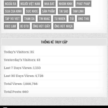
NGOÀI RA
NGƯỜI VIỆT NAM
NHA BAT
NHOM KINH
PHAT PHAP
SUA CUA KINH
SUC KHOE
SẢN PHẨM
TAI SAO
TAM LINH
TAP VO VIET
THAN DA
TIN KHAC
TU NHIEN
TÚI
UNG THU
VIEC LAM
XE OTO
ỐNG HÚT GIẤY
ỐNG HÚT NHỰA
THỐNG KÊ TRUY CẬP
Today's Visitors:
35
Yesterday's Visitors:
43
Last 7 Days Views:
1,150
Last 30 Days Views:
4,726
Total Views:
1,666,766
Total Posts:
660