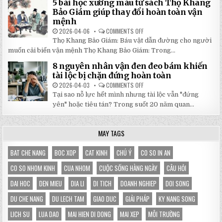
5 bài học xương máu từ sách Thọ Khang
GỐC
DI
TẠI
ĐỘNG
Bảo Giám giúp thay đổi hoàn toàn vận
NHẬT
3X3M
mệnh
ĐÔNG
LÀ
LỰA
2026-04-06
COMMENTS OFF
ON
CHỌN
5
HOÀN
Thọ Khang Bảo Giám: Báu vật dẫn đường cho người
BÀI
HẢO
HỌC
muốn cải biến vận mệnh Thọ Khang Bảo Giám: Trong...
CHO
XƯƠNG
GIAN
MÁU
HÀNG
8 nguyên nhân vận đen đeo bám khiến
TỪ
CỦA
SÁCH
tài lộc bị chặn đứng hoàn toàn
BẠN
THỌ
KHANG
2026-04-03
COMMENTS OFF
ON
BẢO
8
Tại sao nỗ lực hết mình nhưng tài lộc vẫn "đứng
GIÁM
NGUYÊN
GIÚP
NHÂN
yên" hoặc tiêu tán? Trong suốt 20 năm quan...
THAY
VẬN
ĐỔI
ĐEN
HOÀN
ĐEO
TOÀN
BÁM
MAY TAGS
VẬN
KHIẾN
MỆNH
TÀI
LỘC
BỊ
BAT CHE NANG
BOC XOP
CAT KINH
CHÚ Ý
CO SO IN AN
CHẶN
ĐỨNG
CO SO NHOM KINH
CUA NHOM
CUỘC SỐNG HÀNG NGÀY
CÂU HỎI
HOÀN
TOÀN
DAI HOC
DEN MIEU
DIA LI
DI TICH
DOANH NGHIEP
DOI SONG
DU CHE NANG
DU LECH TAM
GIAO DUC
GIẢI PHÁP
KY NANG SONG
LICH SU
LUA DAO
MAI HIEN DI DONG
MAI XEP
MÔI TRƯỜNG