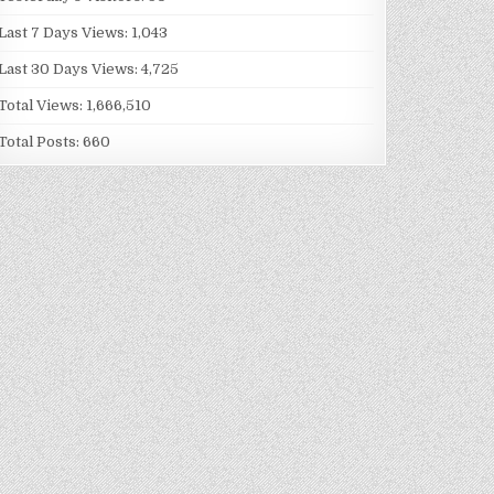
Last 7 Days Views:
1,043
Last 30 Days Views:
4,725
Total Views:
1,666,510
Total Posts:
660