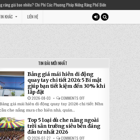
 Chi Phí Các Phương Pháp Niềng Răng Phổ Biến
2025-03-01
Thiền chuông là gì? 
IN KHÁC
LIÊN HỆ
TIN BÀI MỚI NHẤT
Bảng giá mái hiên di động
quay tay chi tiết 2026: 5 Bí mật
giúp bạn tiết kiệm đến 30% khi
lắp đặt
2026-08-03
COMMENTS OFF
ON
BẢNG
Bảng giá mái hiên di động quay tay 2026 chi tiết: Nhu
GIÁ
MÁI
cầu che nắng mưa cho hiên nhà, quán...
HIÊN
DI
Top 5 loại dù che nắng ngoài
ĐỘNG
QUAY
trời sân trường siêu bền đáng
TAY
đầu tư nhất 2026
CHI
TIẾT
2026-07-27
COMMENTS OFF
ON
2026: