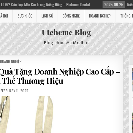
ài Trong Niềng Răng – Platinum Dental
2025-06-25
Niềng răng giá bao nhiêu?
XÃ HỘI
SỨC KHỎE
LỊCH SỬ
CÔNG NGHỆ
DOANH NGHIỆP
THÔNG T
Utchcmc Blog
Blog chia sẻ kiến thức
POSTED
DOANH NGHIỆP
IN
– Quà Tặng Doanh Nghiệp Cao Cấp –
ị Thế Thương Hiệu
FEBRUARY 11, 2025