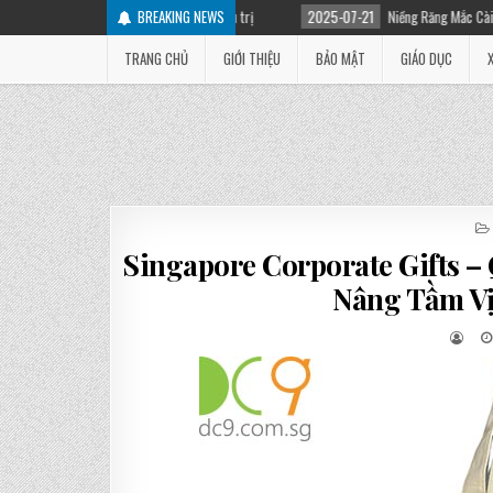
ên nhân và cách điều trị
BREAKING NEWS
2025-07-21
Niềng Răng Mắc Cài Là Gì? Các Loại Mắc C
TRANG CHỦ
GIỚI THIỆU
BẢO MẬT
GIÁO DỤC
Singapore Corporate Gifts 
Nâng Tầm V