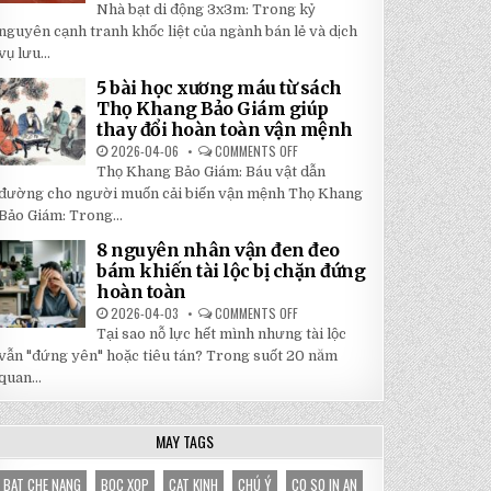
5
Nhà bạt di động 3x3m: Trong kỷ
TẬN
LÝ
GỐC
DO
nguyên cạnh tranh khốc liệt của ngành bán lẻ và dịch
TẠI
NHÀ
NHẬT
vụ lưu...
BẠT
ĐÔNG
DI
ĐỘNG
5 bài học xương máu từ sách
3X3M
Thọ Khang Bảo Giám giúp
LÀ
LỰA
thay đổi hoàn toàn vận mệnh
CHỌN
HOÀN
2026-04-06
COMMENTS OFF
ON
HẢO
5
Thọ Khang Bảo Giám: Báu vật dẫn
CHO
BÀI
GIAN
HỌC
đường cho người muốn cải biến vận mệnh Thọ Khang
HÀNG
XƯƠNG
CỦA
Bảo Giám: Trong...
MÁU
BẠN
TỪ
SÁCH
8 nguyên nhân vận đen đeo
THỌ
bám khiến tài lộc bị chặn đứng
KHANG
BẢO
hoàn toàn
GIÁM
GIÚP
2026-04-03
COMMENTS OFF
ON
THAY
8
Tại sao nỗ lực hết mình nhưng tài lộc
ĐỔI
NGUYÊN
HOÀN
NHÂN
vẫn "đứng yên" hoặc tiêu tán? Trong suốt 20 năm
TOÀN
VẬN
VẬN
quan...
ĐEN
MỆNH
ĐEO
BÁM
KHIẾN
TÀI
MAY TAGS
LỘC
BỊ
CHẶN
BAT CHE NANG
BOC XOP
CAT KINH
CHÚ Ý
CO SO IN AN
ĐỨNG