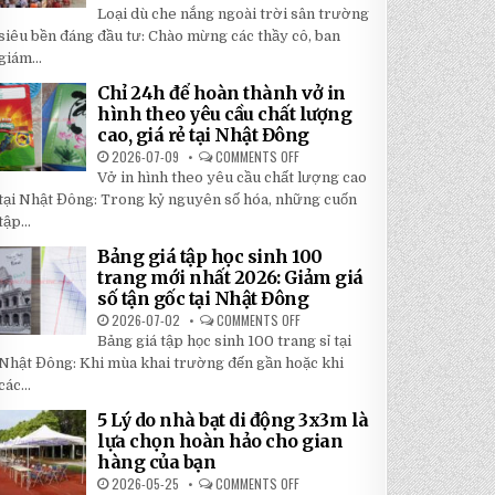
TOP
5
Loại dù che nắng ngoài trời sân trường
5
BÍ
LOẠI
siêu bền đáng đầu tư: Chào mừng các thầy cô, ban
MẬT
DÙ
GIÚP
giám...
CHE
BẠN
NẮNG
TIẾT
NGOÀI
KIỆM
Chỉ 24h để hoàn thành vở in
TRỜI
ĐẾN
hình theo yêu cầu chất lượng
SÂN
30%
TRƯỜNG
KHI
cao, giá rẻ tại Nhật Đông
SIÊU
LẮP
BỀN
2026-07-09
COMMENTS OFF
ĐẶT
ON
ĐÁNG
CHỈ
Vở in hình theo yêu cầu chất lượng cao
ĐẦU
24H
TƯ
ĐỂ
tại Nhật Đông: Trong kỷ nguyên số hóa, những cuốn
NHẤT
HOÀN
2026
tập...
THÀNH
VỞ
IN
Bảng giá tập học sinh 100
HÌNH
trang mới nhất 2026: Giảm giá
THEO
YÊU
số tận gốc tại Nhật Đông
CẦU
CHẤT
2026-07-02
COMMENTS OFF
ON
LƯỢNG
BẢNG
Bảng giá tập học sinh 100 trang sỉ tại
CAO,
GIÁ
GIÁ
TẬP
Nhật Đông: Khi mùa khai trường đến gần hoặc khi
RẺ
HỌC
TẠI
các...
SINH
NHẬT
100
ĐÔNG
TRANG
5 Lý do nhà bạt di động 3x3m là
MỚI
lựa chọn hoàn hảo cho gian
NHẤT
2026:
hàng của bạn
GIẢM
GIÁ
2026-05-25
COMMENTS OFF
ON
SỐ