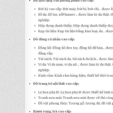
Bộ quà tặng văn phòng phẩm cao cấp:
Bút ký cao cấp: Bút máy, bút bi, bút chì… được 
Sổ da: Sổ tay, sổPlanner… được làm từ da thật, th
nghiệp.
Hộp đựng danh thiếp: Hộp đựng danh thiếp được 
Kẹp tài liệu: Kẹp tài liệu bằng kim loại, da… được
Đồ dùng cá nhân cao cấp:
Đồng hồ: Đồng hồ đeo tay, đồng hồ để bàn… được 
đẳng cấp.
Túi xách: Túi xách da, túi xách du lịch… được làm 
Ví da: Ví da nam, ví da nữ… được làm từ da thật, 
nghiệp.
Kính râm: Kính râm hàng hiệu, thiết kế thời tra
Đồ trang trí nội thất cao cấp:
Lọ hoa pha lê: Lọ hoa pha lê được thiết kế tinh 
Tranh sơn mài: Tranh sơn mài được vẽ thủ công, t
Đồ vật phong thủy: Tượng gỗ, tượng đá, đồ vật 
Rượu vang, trà cao cấp: