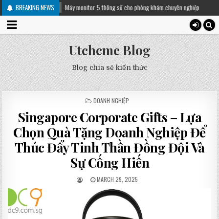
01-03
BREAKING NEWS
Máy monitor 5 thông số cho phòng khám chuyên nghiệp
2025-08-27
Ră
Utchcmc Blog
Blog chia sẻ kiến thức
POSTED
DOANH NGHIỆP
IN
Singapore Corporate Gifts – Lựa
Chọn Quà Tặng Doanh Nghiệp Để
Thúc Đẩy Tinh Thần Đồng Đội Và
Sự Cống Hiến
MARCH 29, 2025