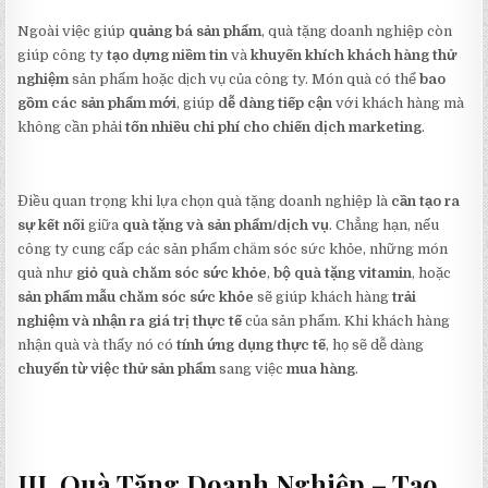
Ngoài việc giúp
quảng bá sản phẩm
, quà tặng doanh nghiệp còn
giúp công ty
tạo dựng niềm tin
và
khuyến khích khách hàng thử
nghiệm
sản phẩm hoặc dịch vụ của công ty. Món quà có thể
bao
gồm các sản phẩm mới
, giúp
dễ dàng tiếp cận
với khách hàng mà
không cần phải
tốn nhiều chi phí cho chiến dịch marketing
.
Điều quan trọng khi lựa chọn quà tặng doanh nghiệp là
cần tạo ra
sự kết nối
giữa
quà tặng và sản phẩm/dịch vụ
. Chẳng hạn, nếu
công ty cung cấp các sản phẩm chăm sóc sức khỏe, những món
quà như
giỏ quà chăm sóc sức khỏe
,
bộ quà tặng vitamin
, hoặc
sản phẩm mẫu chăm sóc sức khỏe
sẽ giúp khách hàng
trải
nghiệm và nhận ra giá trị thực tế
của sản phẩm. Khi khách hàng
nhận quà và thấy nó có
tính ứng dụng thực tế
, họ sẽ dễ dàng
chuyển từ việc thử sản phẩm
sang việc
mua hàng
.
III. Quà Tặng Doanh Nghiệp – Tạo