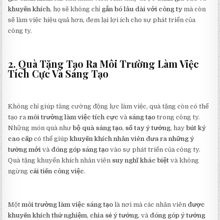
khuyến khích
, họ sẽ không chỉ
gắn bó lâu dài với công ty
mà còn
sẽ làm việc hiệu quả hơn, đem lại lợi ích cho sự phát triển của
công ty.
2. Quà Tặng Tạo Ra Môi Trường Làm Việc
Tích Cực Và Sáng Tạo
Không chỉ giúp tăng cường động lực làm việc, quà tặng còn có thể
tạo ra
môi trường làm việc tích cực
và
sáng tạo
trong công ty.
Những món quà như
bộ quà sáng tạo
,
sổ tay ý tưởng
, hay
bút ký
cao cấp
có thể giúp
khuyến khích nhân viên đưa ra những ý
tưởng mới
và
đóng góp sáng tạo
vào sự phát triển của công ty.
Quà tặng khuyến khích nhân viên
suy nghĩ khác biệt
và không
ngừng
cải tiến công việc
.
Một
môi trường làm việc sáng tạo
là nơi mà các nhân viên
được
khuyến khích thử nghiệm
,
chia sẻ ý tưởng
, và
đóng góp ý tưởng