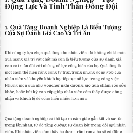
Động Lực Và Tinh Thần Đồng Đội
1. Quà Tặng Doanh Nghiệp Là Biểu Tượng
Của Sự Đánh Giá Cao Và Tri Ân
Khi công ty lựa chọn quà tặng cho nhân viên, đó không chỉ là món
quà mang giá trị vật chất mà còn là
biểu tượng của sự đánh giá
cao
và
tri ân
đối với những nỗ lực cống hiến của họ. Quà tặng là
một cách thể hiện rằng công ty
trân trọng
những đóng góp của
nhân viên và
khuyến khích họ tiếp tục nỗ lực
trong công việc.
Những món quà như
voucher nghỉ dưỡng
,
giỏ quà chăm sóc sức
khỏe
, hoặc
bút ký cao cấp
giúp nhân viên cảm thấy
được công
nhận
và
khích lệ
để cống hiến nhiều hơn nữa.
Quà tặng doanh nghiệp có thể
tạo ra cảm giác gắn kết
và
sự tôn
trọng lẫn nhau
, từ đó
tăng cường sự đoàn kết
trong đội ngũ nhân
viên. Khi nhân viên cảm thấy họ được
trân trọng
, họ sẽ có
động