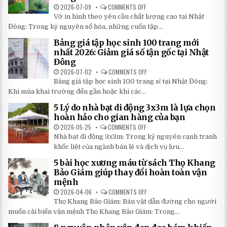
ĐẾN
TRƯỜNG
2026-07-09
COMMENTS OFF
ON
30%
SIÊU
CHỈ
KHI
BỀN
Vở in hình theo yêu cầu chất lượng cao tại Nhật
24H
LẮP
ĐÁNG
ĐỂ
ĐẶT
Đông: Trong kỷ nguyên số hóa, những cuốn tập...
ĐẦU
HOÀN
TƯ
THÀNH
NHẤT
Bảng giá tập học sinh 100 trang mới
VỞ
2026
IN
nhất 2026: Giảm giá số tận gốc tại Nhật
HÌNH
Đông
THEO
YÊU
2026-07-02
COMMENTS OFF
ON
CẦU
BẢNG
CHẤT
Bảng giá tập học sinh 100 trang sỉ tại Nhật Đông:
GIÁ
LƯỢNG
TẬP
Khi mùa khai trường đến gần hoặc khi các...
CAO,
HỌC
GIÁ
SINH
RẺ
5 Lý do nhà bạt di động 3x3m là lựa chọn
100
TẠI
TRANG
hoàn hảo cho gian hàng của bạn
NHẬT
MỚI
ĐÔNG
NHẤT
2026-05-25
COMMENTS OFF
ON
2026:
5
Nhà bạt di động 3x3m: Trong kỷ nguyên cạnh tranh
GIẢM
LÝ
GIÁ
DO
khốc liệt của ngành bán lẻ và dịch vụ lưu...
SỐ
NHÀ
TẬN
BẠT
5 bài học xương máu từ sách Thọ Khang
GỐC
DI
TẠI
ĐỘNG
Bảo Giám giúp thay đổi hoàn toàn vận
NHẬT
3X3M
mệnh
ĐÔNG
LÀ
LỰA
2026-04-06
COMMENTS OFF
ON
CHỌN
5
HOÀN
Thọ Khang Bảo Giám: Báu vật dẫn đường cho người
BÀI
HẢO
HỌC
muốn cải biến vận mệnh Thọ Khang Bảo Giám: Trong...
CHO
XƯƠNG
GIAN
MÁU
HÀNG