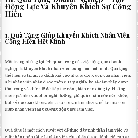
Động Lực Và Khuyến Khích Sự Cống
Hiến
1. Quà Tặng Giúp Khuyến Khích Nhân Viên
Cống Hiến Hết Mình
Một trong những
lợi ích quan trọng
của việc tặng quà doanh
nghiệp là
khuyến khích nhân viên cống hiến hết mình
. Quà tặng
thể hiện sự
tri ân
và
đánh giá cao
những đóng góp của nhân viên.
Khi nhân viên nhận được
món quà ý nghĩa
, họ sẽ cảm thấy
được
tôn trọng
và
khích lệ
để tiếp tục
cống hiến cho công ty
. Những
món quà như
voucher nghỉ dưỡng
,
giỏ quà chăm sóc sức khỏe
,
bút ký cao cấp
không chỉ là sự công nhận những nỗ lực mà còn
giúp nhân viên
tăng cường động lực
làm việc.
Quà tặng là một cách tuyệt vời để
thúc đẩy tinh thần làm việc
và
giữ chân nhân tài
. Khi nhân viên cảm thấy được
đánh giá cao
và