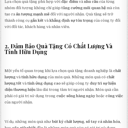
Lựa chọn quà tặng phù hợp với
đặc điểm
và
nhu cầu
của từng
nhóm đối tượng không chỉ giúp
tăng cường mối quan hệ
mà còn
tạo ra
ấn tượng mạnh mẽ
đối với người nhận. Quà tặng sẽ trở
thành công cụ
gắn kết
và
khẳng định sự tôn trọng
của công ty đối
với đối tác, khách hàng và nhân viên.
2. Đảm Bảo Quà Tặng Có Chất Lượng Và
Tính Hữu Dụng
Một yếu tố quan trọng khi lựa chọn quà tặng doanh nghiệp là
chất
lượng
và
tính hữu dụng
của món quà. Những món quà có
chất
lượng tốt
và
tính ứng dụng cao
sẽ giúp công ty
duy trì sự hiện
diện thương hiệu
lâu dài trong tâm trí người nhận. Món quà cần
phải có giá trị sử dụng trong
cuộc sống hàng ngày
hoặc
công việc
của người nhận.
Ví dụ, những món quà như
bút ký chất lượng
,
sổ tay cá nhân hóa
,
hay
cốc giữ nhiệt
đều là những món quà vừa có giá trị sử dụng