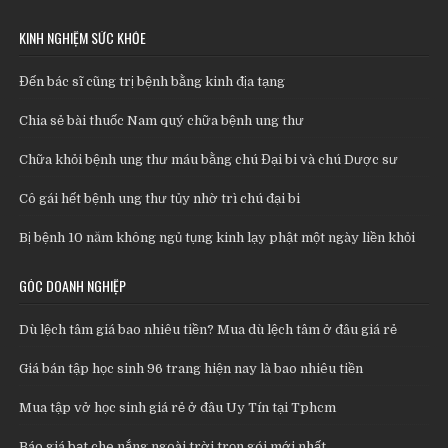
KINH NGHIỆM SỨC KHỎE
Đến bác sĩ cũng trị bệnh bằng kinh địa tạng
Chia sẻ bài thuốc Nam quý chữa bệnh ung thư
Chữa khỏi bệnh ung thư máu bằng chú Đại bi và chú Dược sư
Cô gái hết bệnh ung thư tủy nhờ trì chú đại bi
Bị bệnh 10 năm không ngủ tụng kinh lạy phật một ngày liền khỏi
GÓC DOANH NGHIỆP
Dù lệch tâm giá bao nhiêu tiền? Mua dù lệch tâm ở đâu giá rẻ
Giá bán tập học sinh 96 trang hiện nay là bao nhiêu tiền
Mua tập vở học sinh giá rẻ ở đâu Uy Tín tại Tphcm
Báo giá bạt che nắng ngoài trời trọn gói mới nhất