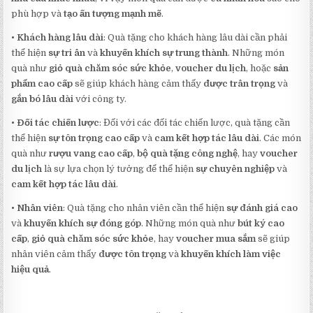
phù hợp và
tạo ấn tượng mạnh mẽ
.
•
Khách hàng lâu dài
: Quà tặng cho khách hàng lâu dài cần phải
thể hiện
sự tri ân
và
khuyến khích sự trung thành
. Những món
quà như
giỏ quà chăm sóc sức khỏe
,
voucher du lịch
, hoặc
sản
phẩm cao cấp
sẽ giúp khách hàng cảm thấy
được trân trọng
và
gắn bó lâu dài
với công ty.
•
Đối tác chiến lược
: Đối với các đối tác chiến lược, quà tặng cần
thể hiện
sự tôn trọng cao cấp
và
cam kết hợp tác lâu dài
. Các món
quà như
rượu vang cao cấp
,
bộ quà tặng công nghệ
, hay
voucher
du lịch
là sự lựa chọn lý tưởng để thể hiện
sự chuyên nghiệp
và
cam kết hợp tác lâu dài
.
•
Nhân viên
: Quà tặng cho nhân viên cần thể hiện
sự đánh giá cao
và
khuyến khích sự đóng góp
. Những món quà như
bút ký cao
cấp
,
giỏ quà chăm sóc sức khỏe
, hay
voucher mua sắm
sẽ giúp
nhân viên cảm thấy
được tôn trọng
và
khuyến khích làm việc
hiệu quả
.