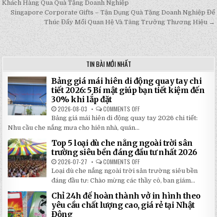
Post
Khách Hàng Qua Quà Tặng Doanh Nghiệp
navigation
Singapore Corporate Gifts – Tận Dụng Quà Tặng Doanh Nghiệp Để
Thúc Đẩy Mối Quan Hệ Và Tăng Trưởng Thương Hiệu →
TIN BÀI MỚI NHẤT
Bảng giá mái hiên di động quay tay chi
tiết 2026: 5 Bí mật giúp bạn tiết kiệm đến
30% khi lắp đặt
2026-08-03
COMMENTS OFF
ON
BẢNG
Bảng giá mái hiên di động quay tay 2026 chi tiết:
GIÁ
MÁI
Nhu cầu che nắng mưa cho hiên nhà, quán...
HIÊN
DI
Top 5 loại dù che nắng ngoài trời sân
ĐỘNG
QUAY
trường siêu bền đáng đầu tư nhất 2026
TAY
CHI
2026-07-27
COMMENTS OFF
ON
TIẾT
TOP
Loại dù che nắng ngoài trời sân trường siêu bền
2026:
5
5
LOẠI
đáng đầu tư: Chào mừng các thầy cô, ban giám...
BÍ
DÙ
MẬT
CHE
Chỉ 24h để hoàn thành vở in hình theo
GIÚP
NẮNG
BẠN
NGOÀI
yêu cầu chất lượng cao, giá rẻ tại Nhật
TIẾT
TRỜI
Đông
KIỆM
SÂN