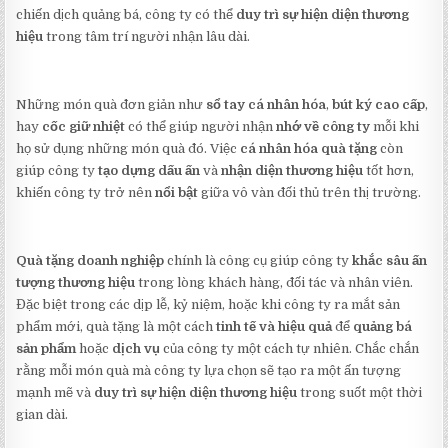
chiến dịch quảng bá, công ty có thể
duy trì sự hiện diện thương
hiệu
trong tâm trí người nhận lâu dài.
Những món quà đơn giản như
sổ tay cá nhân hóa
,
bút ký cao cấp
,
hay
cốc giữ nhiệt
có thể giúp người nhận
nhớ về công ty
mỗi khi
họ sử dụng những món quà đó. Việc
cá nhân hóa quà tặng
còn
giúp công ty
tạo dựng dấu ấn
và
nhận diện thương hiệu
tốt hơn,
khiến công ty trở nên
nổi bật
giữa vô vàn đối thủ trên thị trường.
Quà tặng doanh nghiệp
chính là công cụ giúp công ty
khắc sâu ấn
tượng thương hiệu
trong lòng khách hàng, đối tác và nhân viên.
Đặc biệt trong các dịp lễ, kỷ niệm, hoặc khi công ty ra mắt sản
phẩm mới, quà tặng là một cách
tinh tế và hiệu quả
để
quảng bá
sản phẩm
hoặc
dịch vụ
của công ty một cách tự nhiên. Chắc chắn
rằng mỗi món quà mà công ty lựa chọn sẽ tạo ra một ấn tượng
mạnh mẽ và
duy trì sự hiện diện thương hiệu
trong suốt một thời
gian dài.