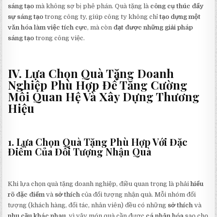
sáng tạo
mà không sợ bị phê phán. Quà tặng là
công cụ thúc đẩy
sự sáng tạo
trong công ty, giúp công ty không chỉ
tạo dựng một
văn hóa làm việc tích cực
, mà còn
đạt được những giải pháp
sáng tạo
trong công việc.
IV. Lựa Chọn Quà Tặng Doanh
Nghiệp Phù Hợp Để Tăng Cường
Mối Quan Hệ Và Xây Dựng Thương
Hiệu
1. Lựa Chọn Quà Tặng Phù Hợp Với Đặc
Điểm Của Đối Tượng Nhận Quà
Khi lựa chọn quà tặng doanh nghiệp, điều quan trọng là phải
hiểu
rõ đặc điểm
và
sở thích
của đối tượng nhận quà. Mỗi nhóm đối
tượng (khách hàng, đối tác, nhân viên) đều có những
sở thích
và
nhu cầu khác nhau
, vì vậy món quà cần được
cá nhân hóa
sao cho