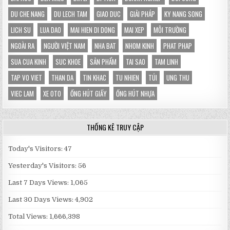
DU CHE NANG
DU LECH TAM
GIAO DUC
GIẢI PHÁP
KY NANG SONG
LICH SU
LUA DAO
MAI HIEN DI DONG
MAI XEP
MÔI TRƯỜNG
NGOÀI RA
NGƯỜI VIỆT NAM
NHA BAT
NHOM KINH
PHAT PHAP
SUA CUA KINH
SUC KHOE
SẢN PHẨM
TAI SAO
TAM LINH
TAP VO VIET
THAN DA
TIN KHAC
TU NHIEN
TÚI
UNG THU
VIEC LAM
XE OTO
ỐNG HÚT GIẤY
ỐNG HÚT NHỰA
THỐNG KÊ TRUY CẬP
Today's Visitors:
47
Yesterday's Visitors:
56
Last 7 Days Views:
1,065
Last 30 Days Views:
4,902
Total Views:
1,666,398