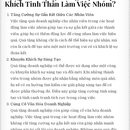
Khích Tinh Thần Làm Việc Nhóm?
Tăng Cường Sự Gắn Kết Giữa Các Nhân Viên
Việc tặng quà doanh nghiệp cho nhân viên trong các hoạt
động làm việc nhóm giúp tạo ra sự gắn kết giữa các thành
viên, giúp họ có thêm động lực để cùng nhau làm việc hiệu
quả. Quà tặng không chỉ là cách để thể hiện sự ghi nhận, mà
còn là cách để tạo nên một môi trường vui vẻ và khích lệ sự
đoàn kết.
Khuyến Khích Sự Sáng Tạo
Quà tặng doanh nghiệp có thể được sử dụng như một công
cụ khuyến khích sự sáng tạo và đổi mới. Khi những thành
viên trong nhóm được ghi nhận bằng những món quà nhỏ,
họ sẽ có xu hướng tìm kiếm các giải pháp sáng tạo để có
được phần thưởng đó. Điều này giúp tăng cường tính sáng
tạo và tính cạnh tranh tích cực trong công việc.
Củng Cố Văn Hóa Doanh Nghiệp
Quà tặng doanh nghiệp còn giúp củng cố văn hóa doanh
nghiệp. Việc tặng quà trong các hoạt động làm việc nhóm
không chỉ tăng cường sự gắn kết mà còn giúp nhấn mạnh
những giá trị cốt lõi của doanh nghiệp. Những món quà độc