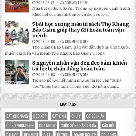
NHẤT
2026-05-25
COMMENTS OFF
ON
2026:
5
Nhà bạt di động 3x3m: Trong kỷ nguyên cạnh tranh
GIẢM
LÝ
GIÁ
DO
khốc liệt của ngành bán lẻ và dịch vụ lưu...
SỐ
NHÀ
TẬN
BẠT
5 bài học xương máu từ sách Thọ Khang
GỐC
DI
TẠI
ĐỘNG
Bảo Giám giúp thay đổi hoàn toàn vận
NHẬT
3X3M
mệnh
ĐÔNG
LÀ
LỰA
2026-04-06
COMMENTS OFF
ON
CHỌN
5
HOÀN
Thọ Khang Bảo Giám: Báu vật dẫn đường cho người
BÀI
HẢO
HỌC
muốn cải biến vận mệnh Thọ Khang Bảo Giám: Trong...
CHO
XƯƠNG
GIAN
MÁU
HÀNG
8 nguyên nhân vận đen đeo bám khiến
TỪ
CỦA
SÁCH
tài lộc bị chặn đứng hoàn toàn
BẠN
THỌ
KHANG
2026-04-03
COMMENTS OFF
ON
BẢO
8
Tại sao nỗ lực hết mình nhưng tài lộc vẫn "đứng
GIÁM
NGUYÊN
GIÚP
NHÂN
yên" hoặc tiêu tán? Trong suốt 20 năm quan...
THAY
VẬN
ĐỔI
ĐEN
HOÀN
ĐEO
TOÀN
BÁM
MAY TAGS
VẬN
KHIẾN
MỆNH
TÀI
LỘC
BỊ
BAT CHE NANG
BOC XOP
CAT KINH
CHÚ Ý
CO SO IN AN
CHẶN
ĐỨNG
CO SO NHOM KINH
CUA NHOM
CUỘC SỐNG HÀNG NGÀY
CÂU HỎI
HOÀN
TOÀN
DAI HOC
DEN MIEU
DIA LI
DI TICH
DOANH NGHIEP
DOI SONG