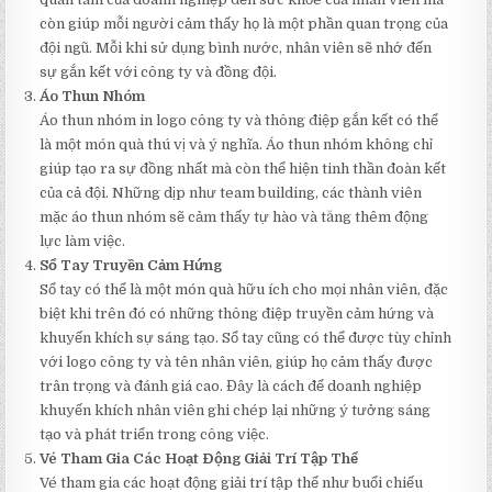
còn giúp mỗi người cảm thấy họ là một phần quan trọng của
đội ngũ. Mỗi khi sử dụng bình nước, nhân viên sẽ nhớ đến
sự gắn kết với công ty và đồng đội.
Áo Thun Nhóm
Áo thun nhóm in logo công ty và thông điệp gắn kết có thể
là một món quà thú vị và ý nghĩa. Áo thun nhóm không chỉ
giúp tạo ra sự đồng nhất mà còn thể hiện tinh thần đoàn kết
của cả đội. Những dịp như team building, các thành viên
mặc áo thun nhóm sẽ cảm thấy tự hào và tăng thêm động
lực làm việc.
Sổ Tay Truyền Cảm Hứng
Sổ tay có thể là một món quà hữu ích cho mọi nhân viên, đặc
biệt khi trên đó có những thông điệp truyền cảm hứng và
khuyến khích sự sáng tạo. Sổ tay cũng có thể được tùy chỉnh
với logo công ty và tên nhân viên, giúp họ cảm thấy được
trân trọng và đánh giá cao. Đây là cách để doanh nghiệp
khuyến khích nhân viên ghi chép lại những ý tưởng sáng
tạo và phát triển trong công việc.
Vé Tham Gia Các Hoạt Động Giải Trí Tập Thể
Vé tham gia các hoạt động giải trí tập thể như buổi chiếu