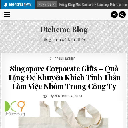
 trị
BREAKING NEWS
2025-07-21
Niềng Răng Mắc Cài Là Gì? Các Loại Mắc Cài Trong Niềng Răng 
Utchcmc Blog
Blog chia sẻ kiến thức
POSTED
DOANH NGHIỆP
IN
Singapore Corporate Gifts – Quà
Tặng Để Khuyến Khích Tinh Thần
Làm Việc Nhóm Trong Công Ty
NOVEMBER 4, 2024