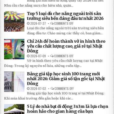
Bảng giá mái hiên di động quay tay 2026 chi tiết:
GIÁ
MÁI
Nhu cầu che nắng mưa cho hiên nhà, quán...
HIÊN
DI
Top 5 loại dù che nắng ngoài trời sân
ĐỘNG
QUAY
trường siêu bền đáng đầu tư nhất 2026
TAY
CHI
2026-07-27
COMMENTS OFF
ON
TIẾT
TOP
Loại dù che nắng ngoài trời sân trường siêu bền
2026:
5
5
LOẠI
đáng đầu tư: Chào mừng các thầy cô, ban giám...
BÍ
DÙ
MẬT
CHE
Chỉ 24h để hoàn thành vở in hình theo
GIÚP
NẮNG
BẠN
NGOÀI
yêu cầu chất lượng cao, giá rẻ tại Nhật
TIẾT
TRỜI
Đông
KIỆM
SÂN
ĐẾN
TRƯỜNG
2026-07-09
COMMENTS OFF
ON
30%
SIÊU
CHỈ
KHI
BỀN
Vở in hình theo yêu cầu chất lượng cao tại Nhật
24H
LẮP
ĐÁNG
ĐỂ
ĐẶT
Đông: Trong kỷ nguyên số hóa, những cuốn tập...
ĐẦU
HOÀN
TƯ
THÀNH
NHẤT
Bảng giá tập học sinh 100 trang mới
VỞ
2026
IN
nhất 2026: Giảm giá số tận gốc tại Nhật
HÌNH
Đông
THEO
YÊU
2026-07-02
COMMENTS OFF
ON
CẦU
BẢNG
CHẤT
Bảng giá tập học sinh 100 trang sỉ tại Nhật Đông:
GIÁ
LƯỢNG
TẬP
Khi mùa khai trường đến gần hoặc khi các...
CAO,
HỌC
GIÁ
SINH
RẺ
5 Lý do nhà bạt di động 3x3m là lựa chọn
100
TẠI
TRANG
hoàn hảo cho gian hàng của bạn
NHẬT
MỚI
ĐÔNG