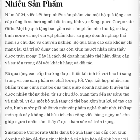
Nhiều Sản Phẩm
Năm 2024, việc kết hợp nhiều sản phẩm vào một bộ quà tặng cao
cấp cũng là xu hướng nổi bật trong lĩnh vực Singapore Corporate
Gifts. Một bộ quà tặng bao gồm các sản phẩm như bút ký, sổ tay,
bình nước và một vài vật phẩm khác sẽ giúp doanh nghiệp thể
hiện sự chu đáo và chuyên nghiệp. Bộ quà tặng cao cấp không chỉ
mang lại giá trị sử dụng cao mà còn giúp người nhận cảm thấy
được trân trọng. Đây là cách để doanh nghiệp thể hiện đẳng cấp
và sự tôn trọng đối với khách hàng và đối tác.
Bộ quà tặng cao cấp thường được thiết kế tinh tế, với bao bì sang
trọng và các sản phẩm có chất lượng tốt. Việc kết hợp nhiều sản
phẩm trong cùng một bộ quà tặng giúp doanh nghiệp truyền tải
được nhiều thông điệp, từ sự chu đáo, quan tâm đến sự sáng tạo
và tinh tế. Ví dụ, một bộ quà tặng có thể bao gồm bút ký, sổ tay cao
cấp, bình nước giữ nhiệt và một vật phẩm nghệ thuật nhỏ. Những
món quà này không chỉ hữu ích cho công việc hàng ngày mà còn
giúp người nhận cảm thấy được chăm sóc và trân trọng.
Singapore Corporate Gifts dạng bộ quà tặng cao cấp còn giúp
doanh nghiệp dễ dàng tùy chỉnh và cá nhân hóa để phù hợp với