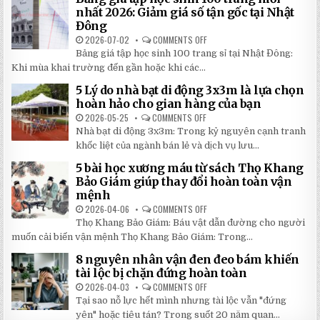
2026
IN
nhất 2026: Giảm giá số tận gốc tại Nhật
HÌNH
Đông
THEO
YÊU
2026-07-02
COMMENTS OFF
ON
CẦU
BẢNG
CHẤT
Bảng giá tập học sinh 100 trang sỉ tại Nhật Đông:
GIÁ
LƯỢNG
TẬP
Khi mùa khai trường đến gần hoặc khi các...
CAO,
HỌC
GIÁ
SINH
RẺ
5 Lý do nhà bạt di động 3x3m là lựa chọn
100
TẠI
TRANG
hoàn hảo cho gian hàng của bạn
NHẬT
MỚI
ĐÔNG
NHẤT
2026-05-25
COMMENTS OFF
ON
2026:
5
Nhà bạt di động 3x3m: Trong kỷ nguyên cạnh tranh
GIẢM
LÝ
GIÁ
DO
khốc liệt của ngành bán lẻ và dịch vụ lưu...
SỐ
NHÀ
TẬN
BẠT
5 bài học xương máu từ sách Thọ Khang
GỐC
DI
TẠI
ĐỘNG
Bảo Giám giúp thay đổi hoàn toàn vận
NHẬT
3X3M
mệnh
ĐÔNG
LÀ
LỰA
2026-04-06
COMMENTS OFF
ON
CHỌN
5
HOÀN
Thọ Khang Bảo Giám: Báu vật dẫn đường cho người
BÀI
HẢO
HỌC
muốn cải biến vận mệnh Thọ Khang Bảo Giám: Trong...
CHO
XƯƠNG
GIAN
MÁU
HÀNG
8 nguyên nhân vận đen đeo bám khiến
TỪ
CỦA
SÁCH
tài lộc bị chặn đứng hoàn toàn
BẠN
THỌ
KHANG
2026-04-03
COMMENTS OFF
ON
BẢO
8
Tại sao nỗ lực hết mình nhưng tài lộc vẫn "đứng
GIÁM
NGUYÊN
GIÚP
NHÂN
yên" hoặc tiêu tán? Trong suốt 20 năm quan...