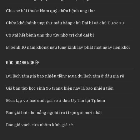
Chia sẻ bài thuốc Nam quý chữa bệnh ung thư
Chữa khỏi bệnh ung thư máu bằng chú Đại bi và chú Dược sư
Cô gái hết bệnh ung thư tủy nhờ trì chú đại bi
Bị bệnh 10 năm không ngủ tụng kinh lạy phật một ngày liền khỏi
GÓC DOANH NGHIỆP
Dù lệch tâm giá bao nhiêu tiền? Mua dù lệch tâm ở đâu giá rẻ
Giá bán tập học sinh 96 trang hiện nay là bao nhiêu tiền
Mua tập vở học sinh giá rẻ ở đâu Uy Tín tại Tphcm
Báo giá bạt che nắng ngoài trời trọn gói mới nhất
Báo giá vách cửa nhôm kính giá rẻ