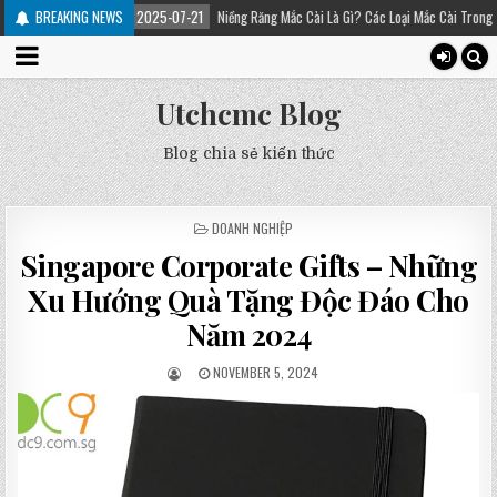
BREAKING NEWS
2025-07-21
Niềng Răng Mắc Cài Là Gì? Các Loại Mắc Cài Trong Niềng Răng – Pla
Utchcmc Blog
Blog chia sẻ kiến thức
POSTED
DOANH NGHIỆP
IN
Singapore Corporate Gifts – Những
Xu Hướng Quà Tặng Độc Đáo Cho
Năm 2024
NOVEMBER 5, 2024