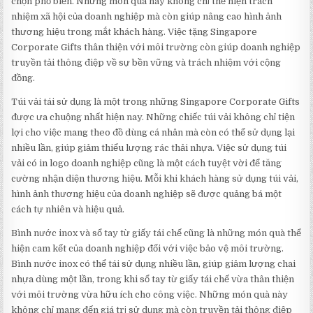
chọn phổ biến. Những món quà này không chỉ thể hiện trách
nhiệm xã hội của doanh nghiệp mà còn giúp nâng cao hình ảnh
thương hiệu trong mắt khách hàng. Việc tặng Singapore
Corporate Gifts thân thiện với môi trường còn giúp doanh nghiệp
truyền tải thông điệp về sự bền vững và trách nhiệm với cộng
đồng.
Túi vải tái sử dụng là một trong những Singapore Corporate Gifts
được ưa chuộng nhất hiện nay. Những chiếc túi vải không chỉ tiện
lợi cho việc mang theo đồ dùng cá nhân mà còn có thể sử dụng lại
nhiều lần, giúp giảm thiểu lượng rác thải nhựa. Việc sử dụng túi
vải có in logo doanh nghiệp cũng là một cách tuyệt vời để tăng
cường nhận diện thương hiệu. Mỗi khi khách hàng sử dụng túi vải,
hình ảnh thương hiệu của doanh nghiệp sẽ được quảng bá một
cách tự nhiên và hiệu quả.
Bình nước inox và sổ tay từ giấy tái chế cũng là những món quà thể
hiện cam kết của doanh nghiệp đối với việc bảo vệ môi trường.
Bình nước inox có thể tái sử dụng nhiều lần, giúp giảm lượng chai
nhựa dùng một lần, trong khi sổ tay từ giấy tái chế vừa thân thiện
với môi trường vừa hữu ích cho công việc. Những món quà này
không chỉ mang đến giá trị sử dụng mà còn truyền tải thông điệp