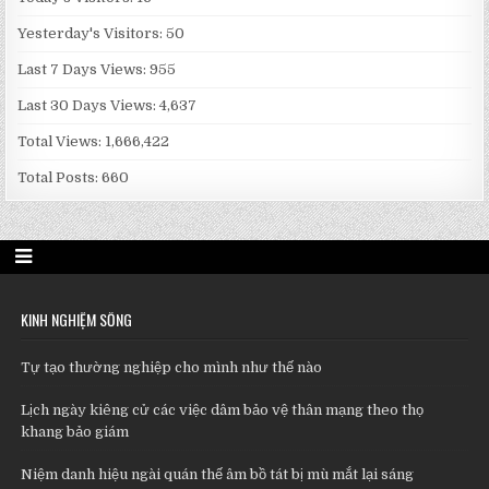
Yesterday's Visitors:
50
Last 7 Days Views:
955
Last 30 Days Views:
4,637
Total Views:
1,666,422
Total Posts:
660
KINH NGHIỆM SỐNG
Tự tạo thường nghiệp cho mình như thế nào
Lịch ngày kiêng cử các việc dâm bảo vệ thân mạng theo thọ
khang bảo giám
Niệm danh hiệu ngài quán thế âm bồ tát bị mù mắt lại sáng