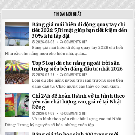
TIN BÀI MỚI NHẤT
Bảng giá mái hiên di động quay tay chi
tiết 2026: 5 Bí mật giúp bạn tiết kiệm đến
30% khi lắp đặt
2026-08-03
COMMENTS OFF
ON
BẢNG
Bảng giá mái hiên di động quay tay 2026 chi tiết:
GIÁ
MÁI
Nhu cầu che nắng mưa cho hiên nhà, quán...
HIÊN
DI
Top 5 loại dù che nắng ngoài trời sân
ĐỘNG
QUAY
trường siêu bền đáng đầu tư nhất 2026
TAY
CHI
2026-07-27
COMMENTS OFF
ON
TIẾT
TOP
Loại dù che nắng ngoài trời sân trường siêu bền
2026:
5
5
LOẠI
đáng đầu tư: Chào mừng các thầy cô, ban giám...
BÍ
DÙ
MẬT
CHE
Chỉ 24h để hoàn thành vở in hình theo
GIÚP
NẮNG
BẠN
NGOÀI
yêu cầu chất lượng cao, giá rẻ tại Nhật
TIẾT
TRỜI
Đông
KIỆM
SÂN
ĐẾN
TRƯỜNG
2026-07-09
COMMENTS OFF
ON
30%
SIÊU
CHỈ
KHI
BỀN
Vở in hình theo yêu cầu chất lượng cao tại Nhật
24H
LẮP
ĐÁNG
ĐỂ
ĐẶT
Đông: Trong kỷ nguyên số hóa, những cuốn tập...
ĐẦU
HOÀN
TƯ
THÀNH
NHẤT
Bảng giá tập học sinh 100 trang mới
VỞ