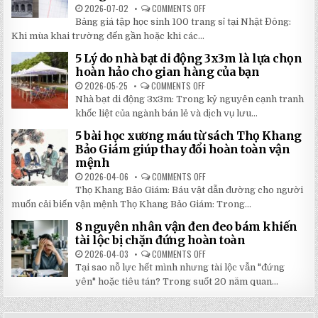
YÊU
2026-07-02
COMMENTS OFF
ON
CẦU
BẢNG
CHẤT
Bảng giá tập học sinh 100 trang sỉ tại Nhật Đông:
GIÁ
LƯỢNG
TẬP
Khi mùa khai trường đến gần hoặc khi các...
CAO,
HỌC
GIÁ
SINH
RẺ
5 Lý do nhà bạt di động 3x3m là lựa chọn
100
TẠI
TRANG
hoàn hảo cho gian hàng của bạn
NHẬT
MỚI
ĐÔNG
NHẤT
2026-05-25
COMMENTS OFF
ON
2026:
5
Nhà bạt di động 3x3m: Trong kỷ nguyên cạnh tranh
GIẢM
LÝ
GIÁ
DO
khốc liệt của ngành bán lẻ và dịch vụ lưu...
SỐ
NHÀ
TẬN
BẠT
5 bài học xương máu từ sách Thọ Khang
GỐC
DI
TẠI
ĐỘNG
Bảo Giám giúp thay đổi hoàn toàn vận
NHẬT
3X3M
mệnh
ĐÔNG
LÀ
LỰA
2026-04-06
COMMENTS OFF
ON
CHỌN
5
HOÀN
Thọ Khang Bảo Giám: Báu vật dẫn đường cho người
BÀI
HẢO
HỌC
muốn cải biến vận mệnh Thọ Khang Bảo Giám: Trong...
CHO
XƯƠNG
GIAN
MÁU
HÀNG
8 nguyên nhân vận đen đeo bám khiến
TỪ
CỦA
SÁCH
tài lộc bị chặn đứng hoàn toàn
BẠN
THỌ
KHANG
2026-04-03
COMMENTS OFF
ON
BẢO
8
Tại sao nỗ lực hết mình nhưng tài lộc vẫn "đứng
GIÁM
NGUYÊN
GIÚP
NHÂN
yên" hoặc tiêu tán? Trong suốt 20 năm quan...
THAY
VẬN
ĐỔI
ĐEN
HOÀN
ĐEO
TOÀN
BÁM