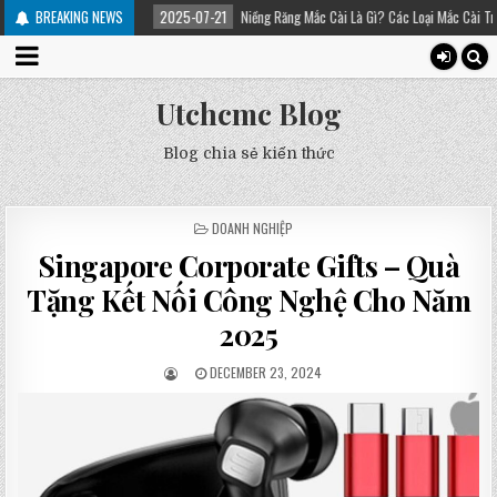
ều trị
BREAKING NEWS
2025-07-21
Niềng Răng Mắc Cài Là Gì? Các Loại Mắc Cài Trong Niềng Ră
Utchcmc Blog
Blog chia sẻ kiến thức
POSTED
DOANH NGHIỆP
IN
Singapore Corporate Gifts – Quà
Tặng Kết Nối Công Nghệ Cho Năm
2025
DECEMBER 23, 2024