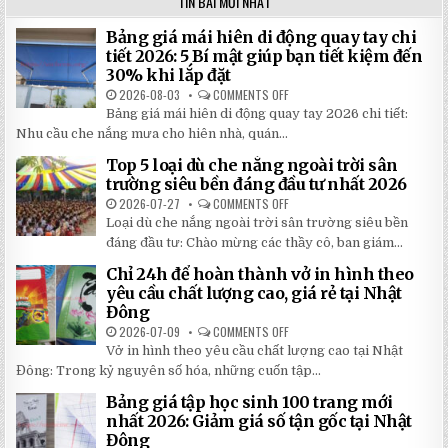
TIN BÀI MỚI NHẤT
Bảng giá mái hiên di động quay tay chi
tiết 2026: 5 Bí mật giúp bạn tiết kiệm đến
30% khi lắp đặt
2026-08-03
COMMENTS OFF
ON
BẢNG
Bảng giá mái hiên di động quay tay 2026 chi tiết:
GIÁ
MÁI
Nhu cầu che nắng mưa cho hiên nhà, quán...
HIÊN
DI
Top 5 loại dù che nắng ngoài trời sân
ĐỘNG
QUAY
trường siêu bền đáng đầu tư nhất 2026
TAY
CHI
2026-07-27
COMMENTS OFF
ON
TIẾT
TOP
Loại dù che nắng ngoài trời sân trường siêu bền
2026:
5
5
LOẠI
đáng đầu tư: Chào mừng các thầy cô, ban giám...
BÍ
DÙ
MẬT
CHE
Chỉ 24h để hoàn thành vở in hình theo
GIÚP
NẮNG
BẠN
NGOÀI
yêu cầu chất lượng cao, giá rẻ tại Nhật
TIẾT
TRỜI
Đông
KIỆM
SÂN
ĐẾN
TRƯỜNG
2026-07-09
COMMENTS OFF
ON
30%
SIÊU
CHỈ
KHI
BỀN
Vở in hình theo yêu cầu chất lượng cao tại Nhật
24H
LẮP
ĐÁNG
ĐỂ
ĐẶT
Đông: Trong kỷ nguyên số hóa, những cuốn tập...
ĐẦU
HOÀN
TƯ
THÀNH
NHẤT
Bảng giá tập học sinh 100 trang mới
VỞ
2026
IN
nhất 2026: Giảm giá số tận gốc tại Nhật
HÌNH
Đông
THEO