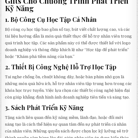
Gifts Cho Chương Trình Phát Triển
Kỹ Năng
1.
Bộ Công Cụ Học Tập Cá Nhân
Bộ công cụ học tập bao gồm sổ tay, bút viết chất lượng cao, và các
tài liệu hướng dẫn là món quà thiết thực để hỗ trợ nhân viên trong
quá trình học tập. Các sản phẩm này có thể được thiết kế với logo
doanh nghiệp và thông điệp khích lệ như “Học tập để phát triển”
hoặc “Khám phá tiềm năng của bạn.”
2.
Thiết Bị Công Nghệ Hỗ Trợ Học Tập
Tai nghe chống ồn, chuột không dây, hoặc bàn phím nhỏ gọn là
những món quà hữu ích, hỗ trợ nhân viên tập trung hơn trong các
khóa học trực tuyến. Việc lựa chọn các thiết bị công nghệ hiện đại
còn giúp khẳng định hình ảnh doanh nghiệp tiên tiến và sáng tạo.
3.
Sách Phát Triển Kỹ Năng
Tặng sách liên quan đến kỹ năng mềm, lãnh đạo, hoặc đổi mới
sáng tạo là cách thể hiện sự quan tâm đến sự phát triển cá nhân
của nhân viên. Những quyển sách được chọn lọc kỹ lưỡng sẽ trở
thành nguồn cảm hứng lâu dài, giúp nhân viên áp dụng kiến thức