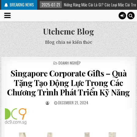
u trị
BREAKING NEWS
2025-07-21
Niềng Răng Mắc Cài Là Gì? Các Loại Mắc Cài Trong Niềng Răn
Utchcmc Blog
Blog chia sẻ kiến thức
POSTED
DOANH NGHIỆP
IN
Singapore Corporate Gifts – Quà
Tặng Tạo Động Lực Trong Các
Chương Trình Phát Triển Kỹ Năng
DECEMBER 21, 2024