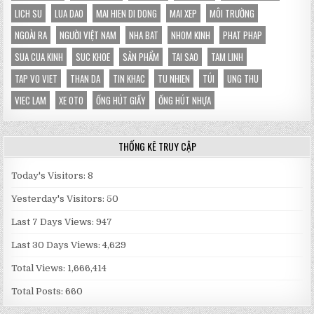
LICH SU
LUA DAO
MAI HIEN DI DONG
MAI XEP
MÔI TRƯỜNG
NGOÀI RA
NGƯỜI VIỆT NAM
NHA BAT
NHOM KINH
PHAT PHAP
SUA CUA KINH
SUC KHOE
SẢN PHẨM
TAI SAO
TAM LINH
TAP VO VIET
THAN DA
TIN KHAC
TU NHIEN
TÚI
UNG THU
VIEC LAM
XE OTO
ỐNG HÚT GIẤY
ỐNG HÚT NHỰA
THỐNG KÊ TRUY CẬP
Today's Visitors:
8
Yesterday's Visitors:
50
Last 7 Days Views:
947
Last 30 Days Views:
4,629
Total Views:
1,666,414
Total Posts:
660