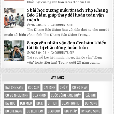
GIÁ
DO
khốc liệt của ngành bán lẻ và dịch vụ lưu...
SỐ
NHÀ
TẬN
BẠT
5 bài học xương máu từ sách Thọ Khang
GỐC
DI
TẠI
ĐỘNG
Bảo Giám giúp thay đổi hoàn toàn vận
NHẬT
3X3M
mệnh
ĐÔNG
LÀ
LỰA
2026-04-06
COMMENTS OFF
ON
CHỌN
5
HOÀN
Thọ Khang Bảo Giám: Báu vật dẫn đường cho người
BÀI
HẢO
HỌC
muốn cải biến vận mệnh Thọ Khang Bảo Giám: Trong...
CHO
XƯƠNG
GIAN
MÁU
HÀNG
8 nguyên nhân vận đen đeo bám khiến
TỪ
CỦA
SÁCH
tài lộc bị chặn đứng hoàn toàn
BẠN
THỌ
KHANG
2026-04-03
COMMENTS OFF
ON
BẢO
8
Tại sao nỗ lực hết mình nhưng tài lộc vẫn "đứng
GIÁM
NGUYÊN
GIÚP
NHÂN
yên" hoặc tiêu tán? Trong suốt 20 năm quan...
THAY
VẬN
ĐỔI
ĐEN
HOÀN
ĐEO
TOÀN
BÁM
MAY TAGS
VẬN
KHIẾN
MỆNH
TÀI
LỘC
BỊ
BAT CHE NANG
BOC XOP
CAT KINH
CHÚ Ý
CO SO IN AN
CHẶN
ĐỨNG
CO SO NHOM KINH
CUA NHOM
CUỘC SỐNG HÀNG NGÀY
CÂU HỎI
HOÀN
TOÀN
DAI HOC
DEN MIEU
DIA LI
DI TICH
DOANH NGHIEP
DOI SONG
DU CHE NANG
DU LECH TAM
GIAO DUC
GIẢI PHÁP
KY NANG SONG