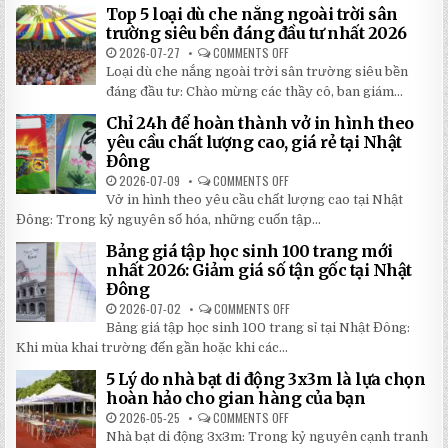
DI
Top 5 loại dù che nắng ngoài trời sân
ĐỘNG
QUAY
trường siêu bền đáng đầu tư nhất 2026
TAY
CHI
2026-07-27
COMMENTS OFF
ON
TIẾT
TOP
Loại dù che nắng ngoài trời sân trường siêu bền
2026:
5
5
LOẠI
đáng đầu tư: Chào mừng các thầy cô, ban giám...
BÍ
DÙ
MẬT
CHE
Chỉ 24h để hoàn thành vở in hình theo
GIÚP
NẮNG
BẠN
NGOÀI
yêu cầu chất lượng cao, giá rẻ tại Nhật
TIẾT
TRỜI
Đông
KIỆM
SÂN
ĐẾN
TRƯỜNG
2026-07-09
COMMENTS OFF
ON
30%
SIÊU
CHỈ
KHI
BỀN
Vở in hình theo yêu cầu chất lượng cao tại Nhật
24H
LẮP
ĐÁNG
ĐỂ
ĐẶT
Đông: Trong kỷ nguyên số hóa, những cuốn tập...
ĐẦU
HOÀN
TƯ
THÀNH
NHẤT
Bảng giá tập học sinh 100 trang mới
VỞ
2026
IN
nhất 2026: Giảm giá số tận gốc tại Nhật
HÌNH
Đông
THEO
YÊU
2026-07-02
COMMENTS OFF
ON
CẦU
BẢNG
CHẤT
Bảng giá tập học sinh 100 trang sỉ tại Nhật Đông:
GIÁ
LƯỢNG
TẬP
Khi mùa khai trường đến gần hoặc khi các...
CAO,
HỌC
GIÁ
SINH
RẺ
5 Lý do nhà bạt di động 3x3m là lựa chọn
100
TẠI
TRANG
hoàn hảo cho gian hàng của bạn
NHẬT
MỚI
ĐÔNG
NHẤT
2026-05-25
COMMENTS OFF
ON
2026:
5
Nhà bạt di động 3x3m: Trong kỷ nguyên cạnh tranh
GIẢM
LÝ