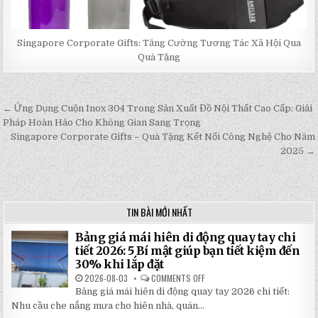
Singapore Corporate Gifts: Tăng Cường Tương Tác Xã Hội Qua
Quà Tặng
← Ứng Dụng Cuộn Inox 304 Trong Sản Xuất Đồ Nội Thất Cao Cấp: Giải
Post
Pháp Hoàn Hảo Cho Không Gian Sang Trọng
navigation
Singapore Corporate Gifts – Quà Tặng Kết Nối Công Nghệ Cho Năm
2025 →
TIN BÀI MỚI NHẤT
Bảng giá mái hiên di động quay tay chi
tiết 2026: 5 Bí mật giúp bạn tiết kiệm đến
30% khi lắp đặt
2026-08-03
COMMENTS OFF
ON
BẢNG
Bảng giá mái hiên di động quay tay 2026 chi tiết:
GIÁ
MÁI
Nhu cầu che nắng mưa cho hiên nhà, quán...
HIÊN