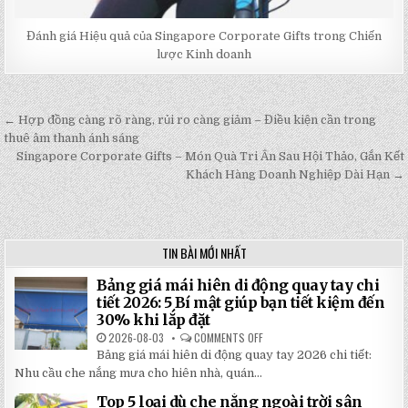
Đánh giá Hiệu quả của Singapore Corporate Gifts trong Chiến
lược Kinh doanh
← Hợp đồng càng rõ ràng, rủi ro càng giảm – Điều kiện cần trong
Post
thuê âm thanh ánh sáng
navigation
Singapore Corporate Gifts – Món Quà Tri Ân Sau Hội Thảo, Gắn Kết
Khách Hàng Doanh Nghiệp Dài Hạn →
TIN BÀI MỚI NHẤT
Bảng giá mái hiên di động quay tay chi
tiết 2026: 5 Bí mật giúp bạn tiết kiệm đến
30% khi lắp đặt
2026-08-03
COMMENTS OFF
ON
BẢNG
Bảng giá mái hiên di động quay tay 2026 chi tiết:
GIÁ
MÁI
Nhu cầu che nắng mưa cho hiên nhà, quán...
HIÊN
DI
Top 5 loại dù che nắng ngoài trời sân
ĐỘNG