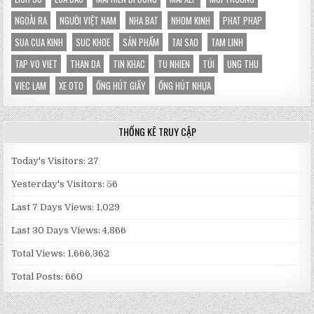
NGOÀI RA
NGƯỜI VIỆT NAM
NHA BAT
NHOM KINH
PHAT PHAP
SUA CUA KINH
SUC KHOE
SẢN PHẨM
TAI SAO
TAM LINH
TAP VO VIET
THAN DA
TIN KHAC
TU NHIEN
TÚI
UNG THU
VIEC LAM
XE OTO
ỐNG HÚT GIẤY
ỐNG HÚT NHỰA
THỐNG KÊ TRUY CẬP
Today's Visitors:
27
Yesterday's Visitors:
56
Last 7 Days Views:
1,029
Last 30 Days Views:
4,866
Total Views:
1,666,362
Total Posts:
660