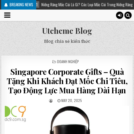
-21
Niềng Răng Mắc Cài Là Gì? Các Loại Mắc Cài Trong Niềng Răng – Platinum Dental
BREAKING NEWS
Utchcmc Blog
Blog chia sẻ kiến thức
POSTED
DOANH NGHIỆP
IN
Singapore Corporate Gifts – Quà
Tặng Khi Khách Đạt Mốc Chi Tiêu,
Tạo Động Lực Mua Hàng Dài Hạn
MAY 20, 2025