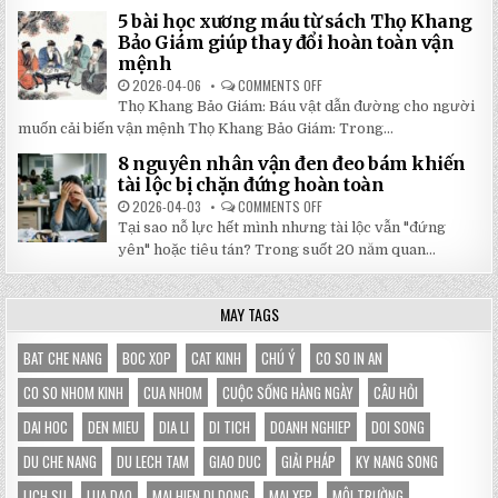
TẬN
BẠT
5 bài học xương máu từ sách Thọ Khang
GỐC
DI
TẠI
ĐỘNG
Bảo Giám giúp thay đổi hoàn toàn vận
NHẬT
3X3M
mệnh
ĐÔNG
LÀ
LỰA
2026-04-06
COMMENTS OFF
ON
CHỌN
5
HOÀN
Thọ Khang Bảo Giám: Báu vật dẫn đường cho người
BÀI
HẢO
HỌC
muốn cải biến vận mệnh Thọ Khang Bảo Giám: Trong...
CHO
XƯƠNG
GIAN
MÁU
HÀNG
8 nguyên nhân vận đen đeo bám khiến
TỪ
CỦA
SÁCH
tài lộc bị chặn đứng hoàn toàn
BẠN
THỌ
KHANG
2026-04-03
COMMENTS OFF
ON
BẢO
8
Tại sao nỗ lực hết mình nhưng tài lộc vẫn "đứng
GIÁM
NGUYÊN
GIÚP
NHÂN
yên" hoặc tiêu tán? Trong suốt 20 năm quan...
THAY
VẬN
ĐỔI
ĐEN
HOÀN
ĐEO
TOÀN
BÁM
MAY TAGS
VẬN
KHIẾN
MỆNH
TÀI
LỘC
BỊ
BAT CHE NANG
BOC XOP
CAT KINH
CHÚ Ý
CO SO IN AN
CHẶN
ĐỨNG
CO SO NHOM KINH
CUA NHOM
CUỘC SỐNG HÀNG NGÀY
CÂU HỎI
HOÀN
TOÀN
DAI HOC
DEN MIEU
DIA LI
DI TICH
DOANH NGHIEP
DOI SONG
DU CHE NANG
DU LECH TAM
GIAO DUC
GIẢI PHÁP
KY NANG SONG
LICH SU
LUA DAO
MAI HIEN DI DONG
MAI XEP
MÔI TRƯỜNG