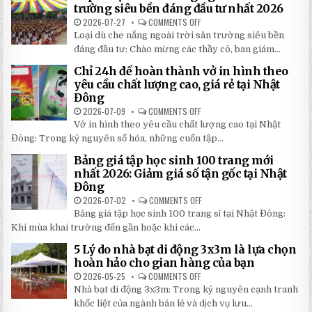
QUAY
trường siêu bền đáng đầu tư nhất 2026
TAY
CHI
2026-07-27
COMMENTS OFF
ON
TIẾT
TOP
Loại dù che nắng ngoài trời sân trường siêu bền
2026:
5
5
LOẠI
đáng đầu tư: Chào mừng các thầy cô, ban giám...
BÍ
DÙ
MẬT
CHE
Chỉ 24h để hoàn thành vở in hình theo
GIÚP
NẮNG
BẠN
NGOÀI
yêu cầu chất lượng cao, giá rẻ tại Nhật
TIẾT
TRỜI
Đông
KIỆM
SÂN
ĐẾN
TRƯỜNG
2026-07-09
COMMENTS OFF
ON
30%
SIÊU
CHỈ
KHI
BỀN
Vở in hình theo yêu cầu chất lượng cao tại Nhật
24H
LẮP
ĐÁNG
ĐỂ
ĐẶT
Đông: Trong kỷ nguyên số hóa, những cuốn tập...
ĐẦU
HOÀN
TƯ
THÀNH
NHẤT
Bảng giá tập học sinh 100 trang mới
VỞ
2026
IN
nhất 2026: Giảm giá số tận gốc tại Nhật
HÌNH
Đông
THEO
YÊU
2026-07-02
COMMENTS OFF
ON
CẦU
BẢNG
CHẤT
Bảng giá tập học sinh 100 trang sỉ tại Nhật Đông:
GIÁ
LƯỢNG
TẬP
Khi mùa khai trường đến gần hoặc khi các...
CAO,
HỌC
GIÁ
SINH
RẺ
5 Lý do nhà bạt di động 3x3m là lựa chọn
100
TẠI
TRANG
hoàn hảo cho gian hàng của bạn
NHẬT
MỚI
ĐÔNG
NHẤT
2026-05-25
COMMENTS OFF
ON
2026:
5
Nhà bạt di động 3x3m: Trong kỷ nguyên cạnh tranh
GIẢM
LÝ
GIÁ
DO
khốc liệt của ngành bán lẻ và dịch vụ lưu...
SỐ
NHÀ