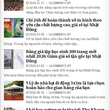
CHI
2026-07-27
COMMENTS OFF
ON
TIẾT
TOP
Loại dù che nắng ngoài trời sân trường siêu bền
2026:
5
5
LOẠI
đáng đầu tư: Chào mừng các thầy cô, ban giám...
BÍ
DÙ
MẬT
CHE
Chỉ 24h để hoàn thành vở in hình theo
GIÚP
NẮNG
BẠN
NGOÀI
yêu cầu chất lượng cao, giá rẻ tại Nhật
TIẾT
TRỜI
Đông
KIỆM
SÂN
ĐẾN
TRƯỜNG
2026-07-09
COMMENTS OFF
ON
30%
SIÊU
CHỈ
KHI
BỀN
Vở in hình theo yêu cầu chất lượng cao tại Nhật
24H
LẮP
ĐÁNG
ĐỂ
ĐẶT
Đông: Trong kỷ nguyên số hóa, những cuốn tập...
ĐẦU
HOÀN
TƯ
THÀNH
NHẤT
Bảng giá tập học sinh 100 trang mới
VỞ
2026
IN
nhất 2026: Giảm giá số tận gốc tại Nhật
HÌNH
Đông
THEO
YÊU
2026-07-02
COMMENTS OFF
ON
CẦU
BẢNG
CHẤT
Bảng giá tập học sinh 100 trang sỉ tại Nhật Đông:
GIÁ
LƯỢNG
TẬP
Khi mùa khai trường đến gần hoặc khi các...
CAO,
HỌC
GIÁ
SINH
RẺ
5 Lý do nhà bạt di động 3x3m là lựa chọn
100
TẠI
TRANG
hoàn hảo cho gian hàng của bạn
NHẬT
MỚI
ĐÔNG
NHẤT
2026-05-25
COMMENTS OFF
ON
2026:
5
Nhà bạt di động 3x3m: Trong kỷ nguyên cạnh tranh
GIẢM
LÝ
GIÁ
DO
khốc liệt của ngành bán lẻ và dịch vụ lưu...
SỐ
NHÀ
TẬN
BẠT
5 bài học xương máu từ sách Thọ Khang
GỐC