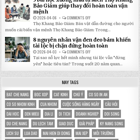
DI
TẠI
ĐỘNG
Bảo Giám giúp thay đổi hoàn toàn vận
NHẬT
3X3M
mệnh
ĐÔNG
LÀ
LỰA
2026-04-06
COMMENTS OFF
ON
CHỌN
5
HOÀN
Thọ Khang Bảo Giám: Báu vật dẫn đường cho người
BÀI
HẢO
HỌC
muốn cải biến vận mệnh Thọ Khang Bảo Giám: Trong...
CHO
XƯƠNG
GIAN
MÁU
HÀNG
8 nguyên nhân vận đen đeo bám khiến
TỪ
CỦA
SÁCH
tài lộc bị chặn đứng hoàn toàn
BẠN
THỌ
KHANG
2026-04-03
COMMENTS OFF
ON
BẢO
8
Tại sao nỗ lực hết mình nhưng tài lộc vẫn "đứng
GIÁM
NGUYÊN
GIÚP
NHÂN
yên" hoặc tiêu tán? Trong suốt 20 năm quan...
THAY
VẬN
ĐỔI
ĐEN
HOÀN
ĐEO
TOÀN
BÁM
MAY TAGS
VẬN
KHIẾN
MỆNH
TÀI
LỘC
BỊ
BAT CHE NANG
BOC XOP
CAT KINH
CHÚ Ý
CO SO IN AN
CHẶN
ĐỨNG
CO SO NHOM KINH
CUA NHOM
CUỘC SỐNG HÀNG NGÀY
CÂU HỎI
HOÀN
TOÀN
DAI HOC
DEN MIEU
DIA LI
DI TICH
DOANH NGHIEP
DOI SONG
DU CHE NANG
DU LECH TAM
GIAO DUC
GIẢI PHÁP
KY NANG SONG
LICH SU
LUA DAO
MAI HIEN DI DONG
MAI XEP
MÔI TRƯỜNG