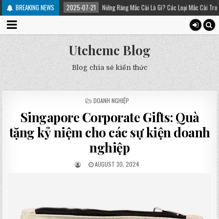
u trị
BREAKING NEWS
2025-07-21
Niềng Răng Mắc Cài Là Gì? Các Loại Mắc Cài Trong Niềng Răn
Utchcmc Blog
Blog chia sẻ kiến thức
POSTED
DOANH NGHIỆP
IN
Singapore Corporate Gifts: Quà
tặng kỷ niệm cho các sự kiện doanh
nghiệp
AUGUST 30, 2024