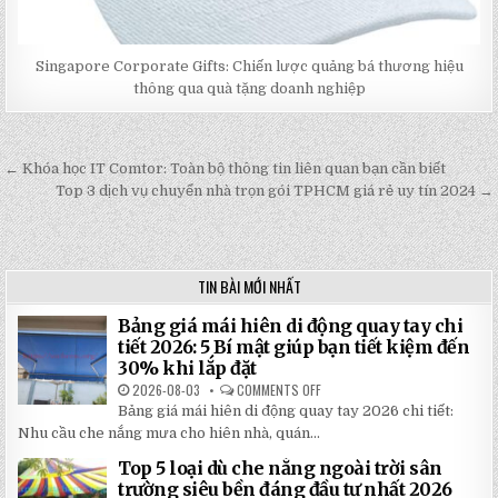
Singapore Corporate Gifts: Chiến lược quảng bá thương hiệu
thông qua quà tặng doanh nghiệp
← Khóa học IT Comtor: Toàn bộ thông tin liên quan bạn cần biết
Post
Top 3 dịch vụ chuyển nhà trọn gói TPHCM giá rẻ uy tín 2024 →
navigation
TIN BÀI MỚI NHẤT
Bảng giá mái hiên di động quay tay chi
tiết 2026: 5 Bí mật giúp bạn tiết kiệm đến
30% khi lắp đặt
2026-08-03
COMMENTS OFF
ON
BẢNG
Bảng giá mái hiên di động quay tay 2026 chi tiết:
GIÁ
MÁI
Nhu cầu che nắng mưa cho hiên nhà, quán...
HIÊN
DI
Top 5 loại dù che nắng ngoài trời sân
ĐỘNG
QUAY
trường siêu bền đáng đầu tư nhất 2026
TAY