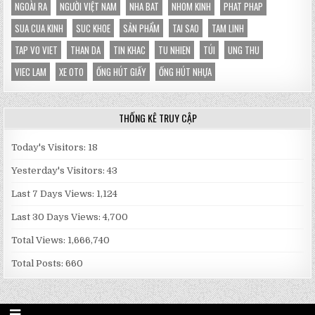
NGOÀI RA
NGƯỜI VIỆT NAM
NHA BAT
NHOM KINH
PHAT PHAP
SUA CUA KINH
SUC KHOE
SẢN PHẨM
TAI SAO
TAM LINH
TAP VO VIET
THAN DA
TIN KHAC
TU NHIEN
TÚI
UNG THU
VIEC LAM
XE OTO
ỐNG HÚT GIẤY
ỐNG HÚT NHỰA
THỐNG KÊ TRUY CẬP
Today's Visitors:
18
Yesterday's Visitors:
43
Last 7 Days Views:
1,124
Last 30 Days Views:
4,700
Total Views:
1,666,740
Total Posts:
660