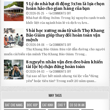
SINH
RẺ
5 Lý do nhà bạt di động 3x3m là lựa chọn
100
TẠI
TRANG
hoàn hảo cho gian hàng của bạn
NHẬT
MỚI
ĐÔNG
NHẤT
2026-05-25
COMMENTS OFF
ON
2026:
5
Nhà bạt di động 3x3m: Trong kỷ nguyên cạnh tranh
GIẢM
LÝ
GIÁ
DO
khốc liệt của ngành bán lẻ và dịch vụ lưu...
SỐ
NHÀ
TẬN
BẠT
5 bài học xương máu từ sách Thọ Khang
GỐC
DI
TẠI
ĐỘNG
Bảo Giám giúp thay đổi hoàn toàn vận
NHẬT
3X3M
mệnh
ĐÔNG
LÀ
LỰA
2026-04-06
COMMENTS OFF
ON
CHỌN
5
HOÀN
Thọ Khang Bảo Giám: Báu vật dẫn đường cho người
BÀI
HẢO
HỌC
muốn cải biến vận mệnh Thọ Khang Bảo Giám: Trong...
CHO
XƯƠNG
GIAN
MÁU
HÀNG
8 nguyên nhân vận đen đeo bám khiến
TỪ
CỦA
SÁCH
tài lộc bị chặn đứng hoàn toàn
BẠN
THỌ
KHANG
2026-04-03
COMMENTS OFF
ON
BẢO
8
Tại sao nỗ lực hết mình nhưng tài lộc vẫn "đứng
GIÁM
NGUYÊN
GIÚP
NHÂN
yên" hoặc tiêu tán? Trong suốt 20 năm quan...
THAY
VẬN
ĐỔI
ĐEN
HOÀN
ĐEO
TOÀN
BÁM
MAY TAGS
VẬN
KHIẾN
MỆNH
TÀI
LỘC
BỊ
BAT CHE NANG
BOC XOP
CAT KINH
CHÚ Ý
CO SO IN AN
CHẶN
ĐỨNG