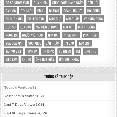
CO SO NHOM KINH
CUA NHOM
CUỘC SỐNG HÀNG NGÀY
CÂU HỎI
HOÀN
TOÀN
DAI HOC
DEN MIEU
DIA LI
DI TICH
DOANH NGHIEP
DOI SONG
DU CHE NANG
DU LECH TAM
GIAO DUC
GIẢI PHÁP
KY NANG SONG
LICH SU
LUA DAO
MAI HIEN DI DONG
MAI XEP
MÔI TRƯỜNG
NGOÀI RA
NGƯỜI VIỆT NAM
NHA BAT
NHOM KINH
PHAT PHAP
SUA CUA KINH
SUC KHOE
SẢN PHẨM
TAI SAO
TAM LINH
TAP VO VIET
THAN DA
TIN KHAC
TU NHIEN
TÚI
UNG THU
VIEC LAM
XE OTO
ỐNG HÚT GIẤY
ỐNG HÚT NHỰA
THỐNG KÊ TRUY CẬP
Today's Visitors:
42
Yesterday's Visitors:
50
Last 7 Days Views:
1,044
Last 30 Days Views:
4,726