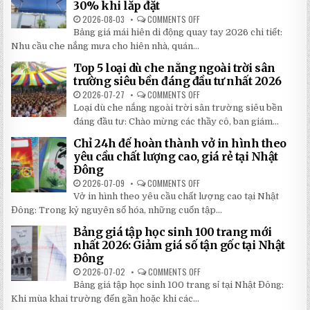
30% khi lắp đặt
2026-08-03
COMMENTS OFF
ON
BẢNG
Bảng giá mái hiên di động quay tay 2026 chi tiết:
GIÁ
MÁI
Nhu cầu che nắng mưa cho hiên nhà, quán...
HIÊN
DI
Top 5 loại dù che nắng ngoài trời sân
ĐỘNG
QUAY
trường siêu bền đáng đầu tư nhất 2026
TAY
CHI
2026-07-27
COMMENTS OFF
ON
TIẾT
TOP
Loại dù che nắng ngoài trời sân trường siêu bền
2026:
5
5
LOẠI
đáng đầu tư: Chào mừng các thầy cô, ban giám...
BÍ
DÙ
MẬT
CHE
Chỉ 24h để hoàn thành vở in hình theo
GIÚP
NẮNG
BẠN
NGOÀI
yêu cầu chất lượng cao, giá rẻ tại Nhật
TIẾT
TRỜI
Đông
KIỆM
SÂN
ĐẾN
TRƯỜNG
2026-07-09
COMMENTS OFF
ON
30%
SIÊU
CHỈ
KHI
BỀN
Vở in hình theo yêu cầu chất lượng cao tại Nhật
24H
LẮP
ĐÁNG
ĐỂ
ĐẶT
Đông: Trong kỷ nguyên số hóa, những cuốn tập...
ĐẦU
HOÀN
TƯ
THÀNH
NHẤT
Bảng giá tập học sinh 100 trang mới
VỞ
2026
IN
nhất 2026: Giảm giá số tận gốc tại Nhật
HÌNH
Đông
THEO
YÊU
2026-07-02
COMMENTS OFF
ON
CẦU
BẢNG
CHẤT
Bảng giá tập học sinh 100 trang sỉ tại Nhật Đông:
GIÁ
LƯỢNG
TẬP
Khi mùa khai trường đến gần hoặc khi các...
CAO,
HỌC
GIÁ