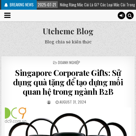
BREAKING NEWS
2025-07-21
Niềng Răng Mắc Cài Là Gì? Các Loại Mắc Cài Trong Niềng Răng – Pl
Utchcmc Blog
Blog chia sẻ kiến thức
POSTED
DOANH NGHIỆP
IN
Singapore Corporate Gifts: Sử
dụng quà tặng để tạo dựng mối
quan hệ trong ngành B2B
AUGUST 31, 2024