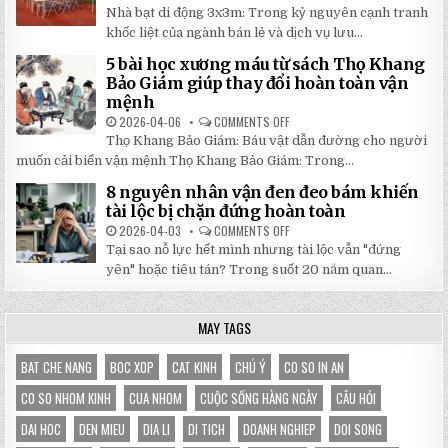
2026:
5
Nhà bạt di động 3x3m: Trong kỷ nguyên cạnh tranh
GIẢM
LÝ
GIÁ
DO
khốc liệt của ngành bán lẻ và dịch vụ lưu...
SỐ
NHÀ
TẬN
BẠT
5 bài học xương máu từ sách Thọ Khang
GỐC
DI
TẠI
ĐỘNG
Bảo Giám giúp thay đổi hoàn toàn vận
NHẬT
3X3M
mệnh
ĐÔNG
LÀ
LỰA
2026-04-06
COMMENTS OFF
ON
CHỌN
5
HOÀN
Thọ Khang Bảo Giám: Báu vật dẫn đường cho người
BÀI
HẢO
HỌC
muốn cải biến vận mệnh Thọ Khang Bảo Giám: Trong...
CHO
XƯƠNG
GIAN
MÁU
HÀNG
8 nguyên nhân vận đen đeo bám khiến
TỪ
CỦA
SÁCH
tài lộc bị chặn đứng hoàn toàn
BẠN
THỌ
KHANG
2026-04-03
COMMENTS OFF
ON
BẢO
8
Tại sao nỗ lực hết mình nhưng tài lộc vẫn "đứng
GIÁM
NGUYÊN
GIÚP
NHÂN
yên" hoặc tiêu tán? Trong suốt 20 năm quan...
THAY
VẬN
ĐỔI
ĐEN
HOÀN
ĐEO
TOÀN
BÁM
MAY TAGS
VẬN
KHIẾN
MỆNH
TÀI
LỘC
BỊ
BAT CHE NANG
BOC XOP
CAT KINH
CHÚ Ý
CO SO IN AN
CHẶN
ĐỨNG
CO SO NHOM KINH
CUA NHOM
CUỘC SỐNG HÀNG NGÀY
CÂU HỎI
HOÀN
TOÀN
DAI HOC
DEN MIEU
DIA LI
DI TICH
DOANH NGHIEP
DOI SONG