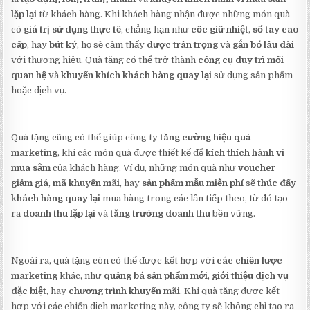
lặp lại
từ khách hàng. Khi khách hàng nhận được những món quà
có
giá trị sử dụng thực tế
, chẳng hạn như
cốc giữ nhiệt
,
sổ tay cao
cấp
, hay
bút ký
, họ sẽ cảm thấy
được trân trọng
và
gắn bó lâu dài
với thương hiệu. Quà tặng có thể trở thành
công cụ duy trì mối
quan hệ
và
khuyến khích khách hàng quay lại
sử dụng sản phẩm
hoặc dịch vụ.
Quà tặng cũng có thể giúp công ty
tăng cường hiệu quả
marketing
, khi các món quà được thiết kế để
kích thích hành vi
mua sắm
của khách hàng. Ví dụ, những món quà như
voucher
giảm giá
,
mã khuyến mãi
, hay
sản phẩm mẫu miễn phí
sẽ
thúc đẩy
khách hàng quay lại
mua hàng trong các lần tiếp theo, từ đó tạo
ra
doanh thu lặp lại
và
tăng trưởng doanh thu
bền vững.
Ngoài ra, quà tặng còn có thể được kết hợp với
các chiến lược
marketing
khác, như
quảng bá sản phẩm mới
,
giới thiệu dịch vụ
đặc biệt
, hay
chương trình khuyến mãi
. Khi quà tặng được kết
hợp với các chiến dịch marketing này, công ty sẽ không chỉ tạo ra