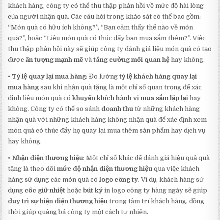
khách hàng, công ty có thể thu thập phản hồi về mức độ hài lòng
của người nhận quà. Các câu hỏi trong khảo sát có thể bao gồm:
“Món quà có hữu ích không?”, “Bạn cảm thấy thế nào về món
quà?”, hoặc “Liệu món quà có thúc đẩy bạn mua sắm thêm?”. Việc
thu thập phản hồi này sẽ giúp công ty đánh giá liệu món quà có tạo
được
ấn tượng mạnh mẽ
và
tăng cường mối quan hệ
hay không.
•
Tỷ lệ quay lại mua hàng
: Đo lường
tỷ lệ khách hàng quay lại
mua hàng
sau khi nhận quà tặng là một chỉ số quan trọng để xác
định liệu món quà có
khuyến khích hành vi mua sắm lặp lại
hay
không. Công ty có thể so sánh
doanh thu
từ những khách hàng
nhận quà với những khách hàng không nhận quà để xác định xem
món quà có thúc đẩy họ quay lại mua thêm sản phẩm hay dịch vụ
hay không.
•
Nhận diện thương hiệu
: Một chỉ số khác để đánh giá hiệu quả quà
tặng là theo dõi
mức độ nhận diện thương hiệu
qua việc khách
hàng sử dụng các món quà có
logo công ty
. Ví dụ, khách hàng sử
dụng
cốc giữ nhiệt
hoặc
bút ký
in logo công ty hàng ngày sẽ giúp
duy trì sự hiện diện thương hiệu
trong tâm trí khách hàng, đồng
thời giúp quảng bá công ty một cách tự nhiên.