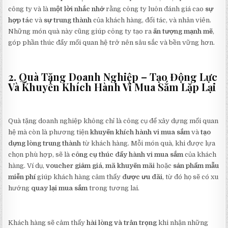
công ty và là
một lời nhắc nhở
rằng công ty luôn đánh giá cao
sự
hợp tác
và
sự trung thành
của khách hàng, đối tác, và nhân viên.
Những món quà này cũng giúp công ty tạo ra
ấn tượng mạnh mẽ
,
góp phần thúc đẩy mối quan hệ trở nên sâu sắc và bền vững hơn.
2. Quà Tặng Doanh Nghiệp – Tạo Động Lực
Và Khuyến Khích Hành Vi Mua Sắm Lặp Lại
Quà tặng doanh nghiệp không chỉ là công cụ để xây dựng mối quan
hệ mà còn là phương tiện
khuyến khích hành vi mua sắm
và
tạo
dựng lòng trung thành
từ khách hàng. Mỗi món quà, khi được lựa
chọn phù hợp, sẽ là
công cụ thúc đẩy hành vi mua sắm
của khách
hàng. Ví dụ,
voucher giảm giá
,
mã khuyến mãi
hoặc
sản phẩm mẫu
miễn phí
giúp khách hàng cảm thấy
được ưu đãi
, từ đó họ sẽ có xu
hướng
quay lại mua sắm
trong tương lai.
Khách hàng sẽ cảm thấy
hài lòng và trân trọng
khi nhận những