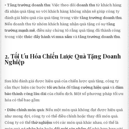
•
Tăng trưởng doanh thu
: Việc theo dõi
doanh thu
từ khách hàng
đã nhận quà tặng so với khách hàng không nhận sẽ giúp công ty
đánh giá hiệu quả của quà tặng trong việc
tăng trưởng doanh thu
.
Nếu doanh thu từ nhóm khách hàng nhận quà tặng có sự
tăng
trưởng mạnh mẽ
, điều này chứng tỏ rằng quà tặng đã thành công
trong việc
thúc đẩy hành vi mua sắm
và
tăng trưởng doanh thu
.
2. Tối Ưu Hóa Chiến Lược Quà Tặng Doanh
Nghiệp
Sau khi đánh giá được hiệu quả của chiến lược quà tặng, công ty
cần thực hiện các bước
tối ưu hóa
để
tăng cường hiệu quả
và
đảm
bảo thành công lâu dài
của chiến dịch. Một số phương pháp tối ưu
hóa có thể bao gồm:
•
Điều chỉnh món quà
: Nếu một món quà không đạt được hiệu quả
như mong đợi, công ty có thể điều chỉnh hoặc thay đổi món quà.
Công ty có thể
thử nghiệm
với các món quà khác nhau, có thể là
món quà
cá nhân hóa
hoặc
đổi mới sản phẩm
để phù hợp hơn với