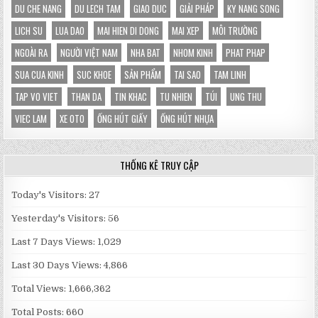
DU CHE NANG
DU LECH TAM
GIAO DUC
GIẢI PHÁP
KY NANG SONG
LICH SU
LUA DAO
MAI HIEN DI DONG
MAI XEP
MÔI TRƯỜNG
NGOÀI RA
NGƯỜI VIỆT NAM
NHA BAT
NHOM KINH
PHAT PHAP
SUA CUA KINH
SUC KHOE
SẢN PHẨM
TAI SAO
TAM LINH
TAP VO VIET
THAN DA
TIN KHAC
TU NHIEN
TÚI
UNG THU
VIEC LAM
XE OTO
ỐNG HÚT GIẤY
ỐNG HÚT NHỰA
THỐNG KÊ TRUY CẬP
Today's Visitors:
27
Yesterday's Visitors:
56
Last 7 Days Views:
1,029
Last 30 Days Views:
4,866
Total Views:
1,666,362
Total Posts:
660