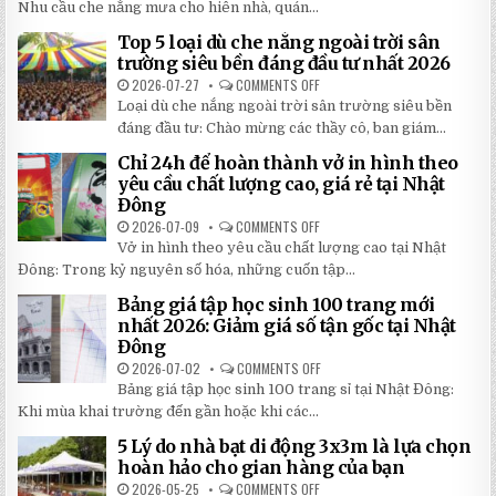
MÁI
Nhu cầu che nắng mưa cho hiên nhà, quán...
HIÊN
DI
Top 5 loại dù che nắng ngoài trời sân
ĐỘNG
QUAY
trường siêu bền đáng đầu tư nhất 2026
TAY
CHI
2026-07-27
COMMENTS OFF
ON
TIẾT
TOP
Loại dù che nắng ngoài trời sân trường siêu bền
2026:
5
5
LOẠI
đáng đầu tư: Chào mừng các thầy cô, ban giám...
BÍ
DÙ
MẬT
CHE
Chỉ 24h để hoàn thành vở in hình theo
GIÚP
NẮNG
BẠN
NGOÀI
yêu cầu chất lượng cao, giá rẻ tại Nhật
TIẾT
TRỜI
Đông
KIỆM
SÂN
ĐẾN
TRƯỜNG
2026-07-09
COMMENTS OFF
ON
30%
SIÊU
CHỈ
KHI
BỀN
Vở in hình theo yêu cầu chất lượng cao tại Nhật
24H
LẮP
ĐÁNG
ĐỂ
ĐẶT
Đông: Trong kỷ nguyên số hóa, những cuốn tập...
ĐẦU
HOÀN
TƯ
THÀNH
NHẤT
Bảng giá tập học sinh 100 trang mới
VỞ
2026
IN
nhất 2026: Giảm giá số tận gốc tại Nhật
HÌNH
Đông
THEO
YÊU
2026-07-02
COMMENTS OFF
ON
CẦU
BẢNG
CHẤT
Bảng giá tập học sinh 100 trang sỉ tại Nhật Đông:
GIÁ
LƯỢNG
TẬP
Khi mùa khai trường đến gần hoặc khi các...
CAO,
HỌC
GIÁ
SINH
RẺ
5 Lý do nhà bạt di động 3x3m là lựa chọn
100
TẠI
TRANG
hoàn hảo cho gian hàng của bạn
NHẬT
MỚI
ĐÔNG
NHẤT
2026-05-25
COMMENTS OFF
ON