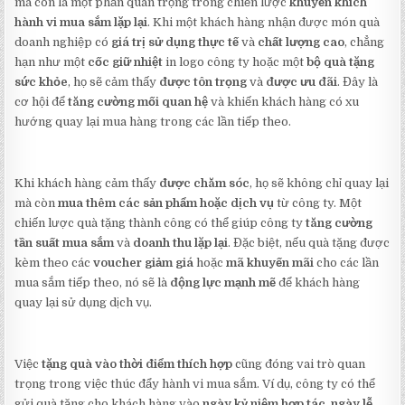
mà còn là một phần quan trọng trong chiến lược
khuyến khích
hành vi mua sắm lặp lại
. Khi một khách hàng nhận được món quà
doanh nghiệp có
giá trị sử dụng thực tế
và
chất lượng cao
, chẳng
hạn như một
cốc giữ nhiệt
in logo công ty hoặc một
bộ quà tặng
sức khỏe
, họ sẽ cảm thấy
được tôn trọng
và
được ưu đãi
. Đây là
cơ hội để
tăng cường mối quan hệ
và khiến khách hàng có xu
hướng quay lại mua hàng trong các lần tiếp theo.
Khi khách hàng cảm thấy
được chăm sóc
, họ sẽ không chỉ quay lại
mà còn
mua thêm các sản phẩm hoặc dịch vụ
từ công ty. Một
chiến lược quà tặng thành công có thể giúp công ty
tăng cường
tần suất mua sắm
và
doanh thu lặp lại
. Đặc biệt, nếu quà tặng được
kèm theo các
voucher giảm giá
hoặc
mã khuyến mãi
cho các lần
mua sắm tiếp theo, nó sẽ là
động lực mạnh mẽ
để khách hàng
quay lại sử dụng dịch vụ.
Việc
tặng quà vào thời điểm thích hợp
cũng đóng vai trò quan
trọng trong việc thúc đẩy hành vi mua sắm. Ví dụ, công ty có thể
gửi quà tặng cho khách hàng vào
ngày kỷ niệm hợp tác
,
ngày lễ