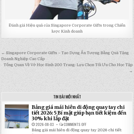
Đánh giá Hiệu quả của Singapore Corporate Gifts trong Chiến
lược Kinh doanh
← Singapore Corporate Gifts – Tạo Dựng Ấn Tượng Bằng Quà Tặng
Post
Doanh Nghiệp Cao Cấp
navigation
Tổng Quan Về Vở Học Sinh 200 Trang: Lựa Chọn Tối Ưu Cho Học Tập
→
TIN BÀI MỚI NHẤT
Bảng giá mái hiên di động quay tay chi
tiết 2026: 5 Bí mật giúp bạn tiết kiệm đến
30% khi lắp đặt
2026-08-03
COMMENTS OFF
ON
BẢNG
Bảng giá mái hiên di động quay tay 2026 chi tiết:
GIÁ