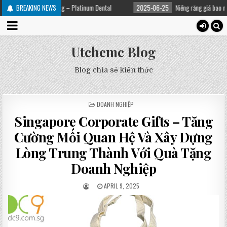
 Răng – Platinum Dental
BREAKING NEWS
2025-06-25
Niềng răng giá bao nhiêu? Chi Phí Các P
Utchcmc Blog
Blog chia sẻ kiến thức
POSTED
DOANH NGHIỆP
IN
Singapore Corporate Gifts – Tăng
Cường Mối Quan Hệ Và Xây Dựng
Lòng Trung Thành Với Quà Tặng
Doanh Nghiệp
APRIL 9, 2025