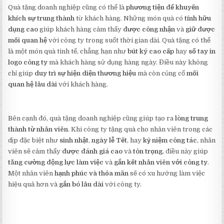
Quà tặng doanh nghiệp cũng có thể là
phương tiện để khuyến
khích sự trung thành
từ khách hàng. Những món quà có
tính hữu
dụng cao
giúp khách hàng cảm thấy
được công nhận
và
giữ được
mối quan hệ
với công ty trong suốt thời gian dài. Quà tặng có thể
là một món quà tinh tế, chẳng hạn như
bút ký cao cấp
hay
sổ tay in
logo công ty
mà khách hàng sử dụng hàng ngày. Điều này không
chỉ giúp
duy trì sự hiện diện thương hiệu
mà còn củng cố
mối
quan hệ lâu dài
với khách hàng.
Bên cạnh đó, quà tặng doanh nghiệp cũng giúp tạo ra
lòng trung
thành từ nhân viên
. Khi công ty tặng quà cho nhân viên trong các
dịp đặc biệt như
sinh nhật
,
ngày lễ Tết
, hay
kỷ niệm công tác
, nhân
viên sẽ cảm thấy
được đánh giá cao
và
tôn trọng
, điều này giúp
tăng cường động lực làm việc
và
gắn kết nhân viên với công ty
.
Một nhân viên
hạnh phúc và thỏa mãn
sẽ có xu hướng làm việc
hiệu quả hơn và
gắn bó lâu dài
với công ty.