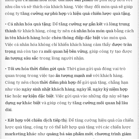
nhu cầu và sở thích của khách hàng. Việc thay đổi món quà sẽ giúp
công ty
tăng cường sự phù hợp
và
hiệu quả chiến lược quà tặng
.
•
Cá nhân hóa quà tặng
: Để
tăng cường sự gắn kết
và
lòng trung
thành
từ khách hàng, công ty nên
cá nhân hóa món quà
bằng cách
in tên khách hàng
hoặc
chèn thông điệp đặc biệt
vào món quà.
Việc cá nhân hóa không chỉ khiến khách hàng cảm thấy
được trân
trọng
mà còn tạo ra
mối quan hệ bền vững
, giúp công ty tạo được
ấn tượng sâu sắc
trong lòng người nhận.
•
Tối ưu hóa thời điểm gửi quà
: Thời gian gửi quà đóng vai trò
quan trọng trong việc tạo
ấn tượng mạnh mẽ
với khách hàng.
Công ty nên chọn
thời điểm phù hợp
để gửi quà tặng, chẳng hạn
như vào
ngày sinh nhật khách hàng
,
ngày lễ
,
ngày kỷ niệm hợp
tác
hoặc
sự kiện đặc biệt
. Việc gửi quà vào những dịp này sẽ
tạo
dựng sự khác biệt
và giúp công ty
tăng cường mối quan hệ lâu
dài
.
•
Kết hợp với chiến dịch tiếp thị
: Để tăng cường hiệu quả của chiến
lược quà tặng, công ty có thể kết hợp quà tặng với các chiến lược
marketing khác
như
quảng bá sản phẩm mới
,
chương trình giảm