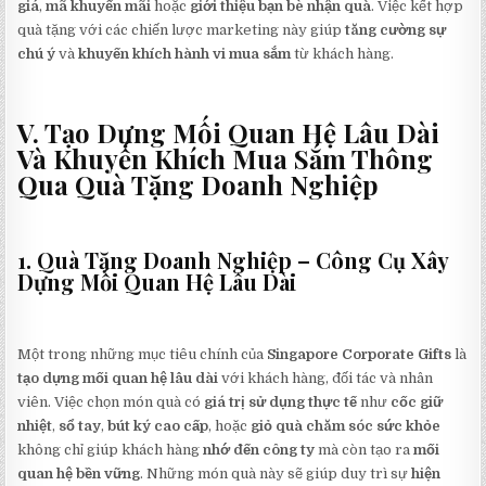
giá
,
mã khuyến mãi
hoặc
giới thiệu bạn bè nhận quà
. Việc kết hợp
quà tặng với các chiến lược marketing này giúp
tăng cường sự
chú ý
và
khuyến khích hành vi mua sắm
từ khách hàng.
V. Tạo Dựng Mối Quan Hệ Lâu Dài
Và Khuyến Khích Mua Sắm Thông
Qua Quà Tặng Doanh Nghiệp
1. Quà Tặng Doanh Nghiệp – Công Cụ Xây
Dựng Mối Quan Hệ Lâu Dài
Một trong những mục tiêu chính của
Singapore Corporate Gifts
là
tạo dựng mối quan hệ lâu dài
với khách hàng, đối tác và nhân
viên. Việc chọn món quà có
giá trị sử dụng thực tế
như
cốc giữ
nhiệt
,
sổ tay
,
bút ký cao cấp
, hoặc
giỏ quà chăm sóc sức khỏe
không chỉ giúp khách hàng
nhớ đến công ty
mà còn tạo ra
mối
quan hệ bền vững
. Những món quà này sẽ giúp duy trì sự
hiện