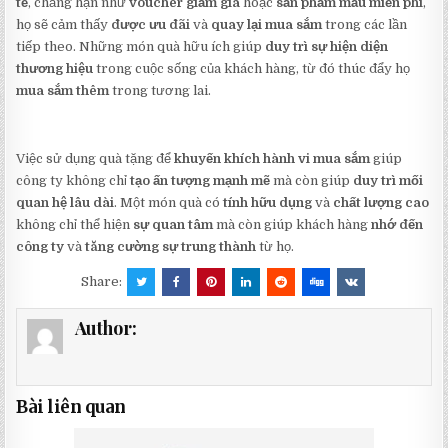
tế
, chẳng hạn như
voucher giảm giá
hoặc
sản phẩm mẫu miễn phí
,
họ sẽ cảm thấy
được ưu đãi
và
quay lại mua sắm
trong các lần
tiếp theo. Những món quà hữu ích giúp
duy trì sự hiện diện
thương hiệu
trong cuộc sống của khách hàng, từ đó thúc đẩy họ
mua sắm thêm
trong tương lai.
Việc sử dụng quà tặng để
khuyến khích hành vi mua sắm
giúp
công ty không chỉ
tạo ấn tượng mạnh mẽ
mà còn giúp
duy trì mối
quan hệ lâu dài
. Một món quà có
tính hữu dụng
và
chất lượng cao
không chỉ thể hiện
sự quan tâm
mà còn giúp khách hàng
nhớ đến
công ty
và
tăng cường sự trung thành
từ họ.
Share:
Author:
Bài liên quan