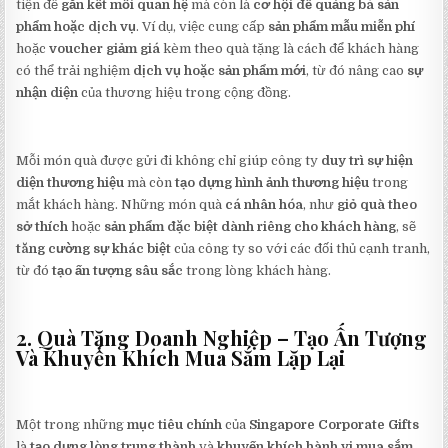
tiện để
gắn kết mối quan hệ
mà còn là
cơ hội để quảng bá sản
phẩm hoặc dịch vụ
. Ví dụ, việc cung cấp
sản phẩm mẫu miễn phí
hoặc
voucher giảm giá
kèm theo quà tặng là cách để khách hàng
có thể trải nghiệm
dịch vụ hoặc sản phẩm mới
, từ đó nâng cao
sự
nhận diện
của thương hiệu trong cộng đồng.
Mỗi món quà được gửi đi không chỉ giúp công ty
duy trì sự hiện
diện thương hiệu
mà còn
tạo dựng hình ảnh thương hiệu
trong
mắt khách hàng. Những món quà
cá nhân hóa
, như
giỏ quà theo
sở thích
hoặc
sản phẩm đặc biệt dành riêng cho khách hàng
, sẽ
tăng cường sự khác biệt
của công ty so với các đối thủ cạnh tranh,
từ đó
tạo ấn tượng sâu sắc
trong lòng khách hàng.
2. Quà Tặng Doanh Nghiệp – Tạo Ấn Tượng
Và Khuyến Khích Mua Sắm Lặp Lại
Một trong những
mục tiêu chính
của
Singapore Corporate Gifts
là
tạo dựng lòng trung thành
và
khuyến khích hành vi mua sắm