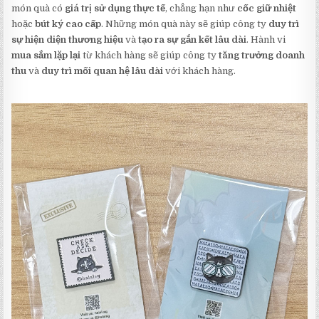
món quà có
giá trị sử dụng thực tế
, chẳng hạn như
cốc giữ nhiệt
hoặc
bút ký cao cấp
. Những món quà này sẽ giúp công ty
duy trì
sự hiện diện thương hiệu
và
tạo ra sự gắn kết lâu dài
. Hành vi
mua sắm lặp lại
từ khách hàng sẽ giúp công ty
tăng trưởng doanh
thu
và
duy trì mối quan hệ lâu dài
với khách hàng.