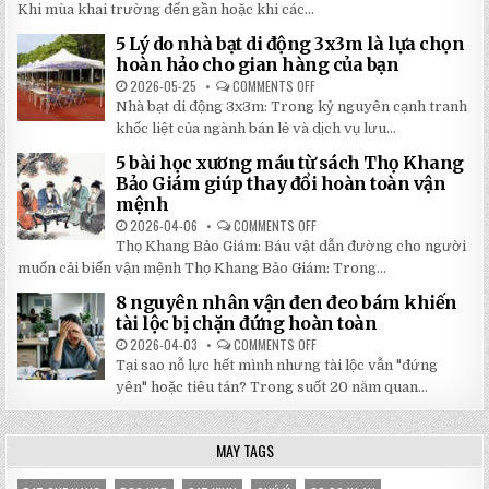
TẬP
Khi mùa khai trường đến gần hoặc khi các...
CAO,
HỌC
GIÁ
SINH
RẺ
5 Lý do nhà bạt di động 3x3m là lựa chọn
100
TẠI
TRANG
hoàn hảo cho gian hàng của bạn
NHẬT
MỚI
ĐÔNG
NHẤT
2026-05-25
COMMENTS OFF
ON
2026:
5
Nhà bạt di động 3x3m: Trong kỷ nguyên cạnh tranh
GIẢM
LÝ
GIÁ
DO
khốc liệt của ngành bán lẻ và dịch vụ lưu...
SỐ
NHÀ
TẬN
BẠT
5 bài học xương máu từ sách Thọ Khang
GỐC
DI
TẠI
ĐỘNG
Bảo Giám giúp thay đổi hoàn toàn vận
NHẬT
3X3M
mệnh
ĐÔNG
LÀ
LỰA
2026-04-06
COMMENTS OFF
ON
CHỌN
5
HOÀN
Thọ Khang Bảo Giám: Báu vật dẫn đường cho người
BÀI
HẢO
HỌC
muốn cải biến vận mệnh Thọ Khang Bảo Giám: Trong...
CHO
XƯƠNG
GIAN
MÁU
HÀNG
8 nguyên nhân vận đen đeo bám khiến
TỪ
CỦA
SÁCH
tài lộc bị chặn đứng hoàn toàn
BẠN
THỌ
KHANG
2026-04-03
COMMENTS OFF
ON
BẢO
8
Tại sao nỗ lực hết mình nhưng tài lộc vẫn "đứng
GIÁM
NGUYÊN
GIÚP
NHÂN
yên" hoặc tiêu tán? Trong suốt 20 năm quan...
THAY
VẬN
ĐỔI
ĐEN
HOÀN
ĐEO
TOÀN
BÁM
MAY TAGS
VẬN
KHIẾN
MỆNH
TÀI
LỘC
BỊ