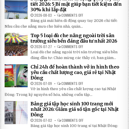
tiết 2026: 5 Bí mật giúp bạn tiết kiệm đến
30% khi lắp đặt
2026-08-03
COMMENTS OFF
ON
BẢNG
Bảng giá mái hiên di động quay tay 2026 chi tiết:
GIÁ
MÁI
Nhu cầu che nắng mưa cho hiên nhà, quán...
HIÊN
DI
Top 5 loại dù che nắng ngoài trời sân
ĐỘNG
QUAY
trường siêu bền đáng đầu tư nhất 2026
TAY
CHI
2026-07-27
COMMENTS OFF
ON
TIẾT
TOP
Loại dù che nắng ngoài trời sân trường siêu bền
2026:
5
5
LOẠI
đáng đầu tư: Chào mừng các thầy cô, ban giám...
BÍ
DÙ
MẬT
CHE
Chỉ 24h để hoàn thành vở in hình theo
GIÚP
NẮNG
BẠN
NGOÀI
yêu cầu chất lượng cao, giá rẻ tại Nhật
TIẾT
TRỜI
Đông
KIỆM
SÂN
ĐẾN
TRƯỜNG
2026-07-09
COMMENTS OFF
ON
30%
SIÊU
CHỈ
KHI
BỀN
Vở in hình theo yêu cầu chất lượng cao tại Nhật
24H
LẮP
ĐÁNG
ĐỂ
ĐẶT
Đông: Trong kỷ nguyên số hóa, những cuốn tập...
ĐẦU
HOÀN
TƯ
THÀNH
NHẤT
Bảng giá tập học sinh 100 trang mới
VỞ
2026
IN
nhất 2026: Giảm giá số tận gốc tại Nhật
HÌNH
Đông
THEO
YÊU
2026-07-02
COMMENTS OFF
ON
CẦU
BẢNG
CHẤT
Bảng giá tập học sinh 100 trang sỉ tại Nhật Đông:
GIÁ
LƯỢNG