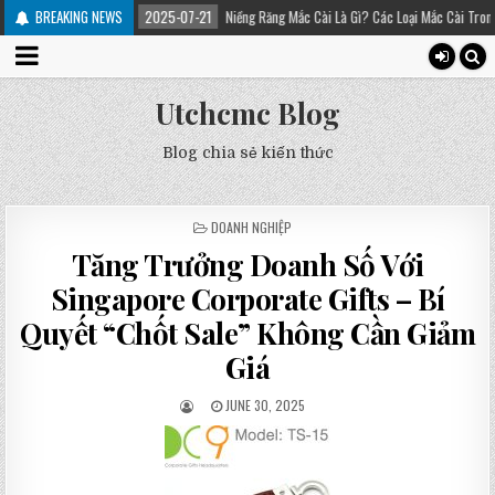
rị
BREAKING NEWS
2025-07-21
Niềng Răng Mắc Cài Là Gì? Các Loại Mắc Cài Trong Niềng Răng –
Utchcmc Blog
Blog chia sẻ kiến thức
POSTED
DOANH NGHIỆP
IN
Tăng Trưởng Doanh Số Với
Singapore Corporate Gifts – Bí
Quyết “Chốt Sale” Không Cần Giảm
Giá
JUNE 30, 2025