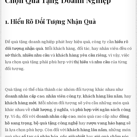
1. Hiểu Rõ Đối Tượng Nhận Quà
Để quà tặng doanh nghiệp phát huy hiệu quả, công ty cần
hiểu rõ
đối tượng nhận quà
. Mỗi khách hàng, đối tác, hay nhân viên đều có
sở thích
,
nhiều nhu cầu
và
khách hàng yêu cầu riêng
, vì vậy, việc
lựa chọn quà tặng phải phù hợp với
thị hiếu
và
nhu cầu
của từng
đối tượng.
Quà tặng có thể chia thành các nhóm đối tượng khác nhau như
doanh nhân cấp cao
,
nhân viên công ty
,
khách hàng lâu năm
, hay
khách hàng mới
. Mỗi nhóm đối tượng sẽ yêu cầu những món quà
khác nhau về
chất lượng
,
ý nghĩa
, và
phù hợp với ngân sách công
ty
. Ví dụ, đối với
doanh nhân cấp cao
, món quà cao cấp như
đồng
hồ sang trọng
,
bộ quà tặng công nghệ
hay
rượu vang hảo hạng
sẽ
là lựa chọn phù hợp. Còn đối với
khách hàng lâu năm
, những món
quà như
sổ tay cá nhân hóa
,
cốc giữ nhiệt
hay
giỏ quà chăm sóc