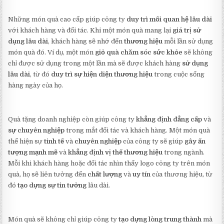
Những món quà cao cấp giúp công ty
duy trì mối quan hệ lâu dài
với khách hàng và đối tác. Khi một món quà mang lại
giá trị sử
dụng lâu dài
, khách hàng sẽ nhớ đến
thương hiệu
mỗi lần sử dụng
món quà đó. Ví dụ, một món
giỏ quà chăm sóc sức khỏe
sẽ không
chỉ được sử dụng trong một lần mà sẽ được khách hàng
sử dụng
lâu dài
, từ đó
duy trì sự hiện diện thương hiệu
trong cuộc sống
hàng ngày của họ.
Quà tặng doanh nghiệp còn giúp công ty
khẳng định đẳng cấp
và
sự chuyên nghiệp
trong mắt đối tác và khách hàng. Một món quà
thể hiện sự
tinh tế
và
chuyên nghiệp
của công ty sẽ giúp
gây ấn
tượng mạnh mẽ
và
khẳng định vị thế thương hiệu
trong ngành.
Mỗi khi khách hàng hoặc đối tác nhìn thấy logo công ty trên món
quà, họ sẽ liên tưởng đến
chất lượng
và
uy tín
của thương hiệu, từ
đó
tạo dựng sự tin tưởng
lâu dài.
Món quà sẽ không chỉ giúp công ty
tạo dựng lòng trung thành
mà