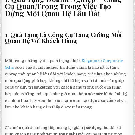
Cụ Quan Trọng Trong Việc Tạo
Dựng Mối Quan Hệ Lâu Dài
1. Quà Tặng Là Công Cụ Tăng Cường Mối
Quan Hệ Với Khách Hàng
Một trong những lý do quan trọng khiến
Singapore Corporate
Gifts
được các doanh nghiệp tin dùng chính là khả năng
tăng
cường mối quan hệ lâu dài
với khách hàng. Việc lựa chọn những
món quà tặng phù hợp không chỉ thể hiện sự
tri ân
mà còn giúp
công ty
duy trì sự kết nối
với khách hàng trong suốt quá trình
hợp tác. Những món quà như
giỏ quà chăm sóc sức khỏe
,
bút ký
cá nhân hóa
, hay
voucher quà tặng
giúp
tạo dựng sự gắn kết
và
làm cho khách hàng cảm thấy được
trân trọng
.
Các món quà doanh nghiệp mang lại
giá trị sử dụng lâu dài
sẽ
giúp khách hàng
nhớ đến thương hiệu
mỗi khi họ sử dụng món