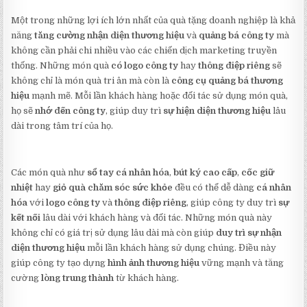
Một trong những lợi ích lớn nhất của quà tặng doanh nghiệp là khả
năng
tăng cường nhận diện thương hiệu
và
quảng bá công ty
mà
không cần phải chi nhiều vào các chiến dịch marketing truyền
thống. Những món quà
có logo công ty
hay
thông điệp riêng
sẽ
không chỉ là món quà tri ân mà còn là
công cụ quảng bá thương
hiệu
mạnh mẽ. Mỗi lần khách hàng hoặc đối tác sử dụng món quà,
họ sẽ
nhớ đến công ty
, giúp duy trì
sự hiện diện thương hiệu
lâu
dài trong tâm trí của họ.
Các món quà như
sổ tay cá nhân hóa
,
bút ký cao cấp
,
cốc giữ
nhiệt
hay
giỏ quà chăm sóc sức khỏe
đều có thể dễ dàng
cá nhân
hóa
với
logo công ty
và
thông điệp riêng
, giúp công ty duy trì
sự
kết nối
lâu dài với khách hàng và đối tác. Những món quà này
không chỉ có giá trị sử dụng lâu dài mà còn giúp
duy trì sự nhận
diện thương hiệu
mỗi lần khách hàng sử dụng chúng. Điều này
giúp công ty tạo dựng
hình ảnh thương hiệu
vững mạnh và tăng
cường
lòng trung thành
từ khách hàng.