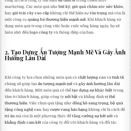
cũng là cách công ty thể hiện
sự tinh tế
trong chiến lược
marketing. Các món quà như
bút ký
,
giỏ quà chăm sóc sức khỏe
,
hay
giỏ trái cây cao cấp
không chỉ thể hiện sự
tôn trọng
mà còn là
một công cụ
quảng bá thương hiệu mạnh mẽ
. Khi khách hàng sử
dụng món quà trong công việc hoặc cuộc sống hàng ngày, họ sẽ
luôn nhớ đến
logo công ty
và thông điệp của bạn.
2. Tạo Dựng Ấn Tượng Mạnh Mẽ Và Gây Ảnh
Hưởng Lâu Dài
Khi công ty lựa chọn những món quà có
chất lượng cao
và
tinh tế
,
chúng sẽ giúp tạo
ấn tượng mạnh mẽ
và
gây ảnh hưởng lâu dài
đến khách hàng. Một món quà có thể
tạo dựng sự khác biệt
trong
tâm trí khách hàng, giúp công ty
nổi bật
và khẳng định
vị thế
thương hiệu
. Việc chọn quà tặng như
đồng hồ sang trọng
,
bộ quà
tặng công nghệ cao
, hay
rượu vang hảo hạng
không chỉ là cách để
tri ân
mà còn là một phương thức để
tăng cường sự kết nối
và
khẳng định cam kết
của công ty đối với khách hàng và đối tác.