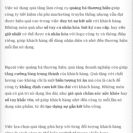
Việc sử dụng quà tặng làm công cụ
quảng bá thương hiệu
giúp
công ty tiết kiệm chi phí marketing truyền thống nhưng vẫn đạt
được hiệu quả cao trong việc
duy trì sự kết nối
với khách hàng.
Những món quà như
sổ tay cá nhân hóa
,
bút ký cao cấp
, hay
cốc
giữ nhiệt
có thể được
cá nhân hóa
với logo công ty và thông điệp
riêng, giúp khách hàng dễ dàng nhận diện và nhớ đến thương hiệu
mỗi lần sử dụng.
Ngoài việc quảng bá thương hiệu, quà tặng doanh nghiệp còn giúp
tăng cường lòng trung thành
của khách hàng. Quà tặng với chất
lượng cao không chỉ là một
biểu tượng tri ân
mà còn là cách để
công ty
khẳng định cam kết lâu dài
với khách hàng. Những món
quà có giá trị sử dụng lâu dài, như
giỏ quà chăm sóc sức khỏe
hay
sổ tay khắc tên
, sẽ giúp khách hàng nhớ đến công ty mỗi lần sử
dụng sản phẩm, từ đó
tạo dựng sự gắn kết
bền vững.
Việc lựa chọn quà tặng phù hợp với từng đối tượng khách hàng