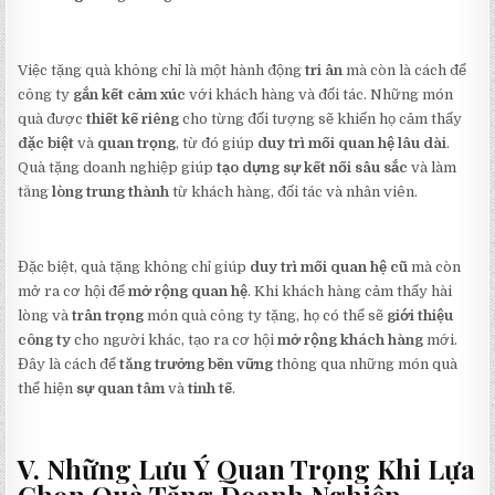
Việc tặng quà không chỉ là một hành động
tri ân
mà còn là cách để
công ty
gắn kết cảm xúc
với khách hàng và đối tác. Những món
quà được
thiết kế riêng
cho từng đối tượng sẽ khiến họ cảm thấy
đặc biệt
và
quan trọng
, từ đó giúp
duy trì mối quan hệ lâu dài
.
Quà tặng doanh nghiệp giúp
tạo dựng sự kết nối sâu sắc
và làm
tăng
lòng trung thành
từ khách hàng, đối tác và nhân viên.
Đặc biệt, quà tặng không chỉ giúp
duy trì mối quan hệ cũ
mà còn
mở ra cơ hội để
mở rộng quan hệ
. Khi khách hàng cảm thấy hài
lòng và
trân trọng
món quà công ty tặng, họ có thể sẽ
giới thiệu
công ty
cho người khác, tạo ra cơ hội
mở rộng khách hàng
mới.
Đây là cách để
tăng trưởng bền vững
thông qua những món quà
thể hiện
sự quan tâm
và
tinh tế
.
V. Những Lưu Ý Quan Trọng Khi Lựa
Chọn Quà Tặng Doanh Nghiệp