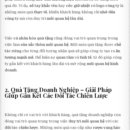
quà đó. Ví dụ,
sổ tay khắc tên
hay
cốc giữ nhiệt có logo công ty
là
những món quà
thực tế
, khiến khách hàng không chỉ
nhớ đến
công ty
mà còn duy trì
mối quan hệ lâu dài
.
Việc
cá nhân hóa quà tặng
cũng đóng vai trò quan trọng trong
việc làm
sâu sắc thêm mối quan hệ
. Một món quà tặng được
chế
tác riêng
cho từng đối tượng nhận quà sẽ giúp công ty tạo ra
ấn
tượng mạnh mẽ
, thể hiện sự
quan tâm
và
tinh tế
, từ đó giúp công
ty gắn kết với khách hàng lâu dài và mở rộng
mối quan hệ kinh
doanh
.
2. Quà Tặng Doanh Nghiệp – Giải Pháp
Giúp Gắn Kết Các Đối Tác Chiến Lược
Không chỉ có vai trò với khách hàng, quà tặng doanh nghiệp còn
đóng vai trò quan trọng trong việc
duy trì mối quan hệ
với các
đối tác chiến lược
. Những món quà cao cấp như
rượu vang hảo