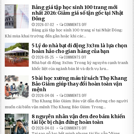
HOÀN
TƯ
THÀNH
NHẤT
Bảng giá tập học sinh 100 trang mới
VỞ
2026
IN
nhất 2026: Giảm giá số tận gốc tại Nhật
HÌNH
Đông
THEO
YÊU
2026-07-02
COMMENTS OFF
ON
CẦU
BẢNG
CHẤT
Bảng giá tập học sinh 100 trang sỉ tại Nhật Đông:
GIÁ
LƯỢNG
TẬP
Khi mùa khai trường đến gần hoặc khi các...
CAO,
HỌC
GIÁ
SINH
RẺ
5 Lý do nhà bạt di động 3x3m là lựa chọn
100
TẠI
TRANG
hoàn hảo cho gian hàng của bạn
NHẬT
MỚI
ĐÔNG
NHẤT
2026-05-25
COMMENTS OFF
ON
2026:
5
Nhà bạt di động 3x3m: Trong kỷ nguyên cạnh tranh
GIẢM
LÝ
GIÁ
DO
khốc liệt của ngành bán lẻ và dịch vụ lưu...
SỐ
NHÀ
TẬN
BẠT
5 bài học xương máu từ sách Thọ Khang
GỐC
DI
TẠI
ĐỘNG
Bảo Giám giúp thay đổi hoàn toàn vận
NHẬT
3X3M
mệnh
ĐÔNG
LÀ
LỰA
2026-04-06
COMMENTS OFF
ON
CHỌN
5
HOÀN
Thọ Khang Bảo Giám: Báu vật dẫn đường cho người
BÀI
HẢO
HỌC
muốn cải biến vận mệnh Thọ Khang Bảo Giám: Trong...
CHO
XƯƠNG
GIAN
MÁU
HÀNG
8 nguyên nhân vận đen đeo bám khiến
TỪ
CỦA
SÁCH
tài lộc bị chặn đứng hoàn toàn
BẠN
THỌ
KHANG
2026-04-03
COMMENTS OFF
ON
BẢO
8
Tại sao nỗ lực hết mình nhưng tài lộc vẫn "đứng