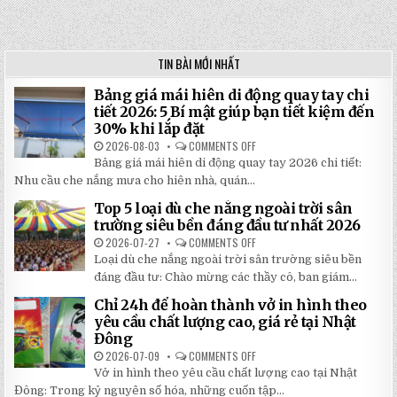
TIN BÀI MỚI NHẤT
Bảng giá mái hiên di động quay tay chi
tiết 2026: 5 Bí mật giúp bạn tiết kiệm đến
30% khi lắp đặt
2026-08-03
COMMENTS OFF
ON
BẢNG
Bảng giá mái hiên di động quay tay 2026 chi tiết:
GIÁ
MÁI
Nhu cầu che nắng mưa cho hiên nhà, quán...
HIÊN
DI
Top 5 loại dù che nắng ngoài trời sân
ĐỘNG
QUAY
trường siêu bền đáng đầu tư nhất 2026
TAY
CHI
2026-07-27
COMMENTS OFF
ON
TIẾT
TOP
Loại dù che nắng ngoài trời sân trường siêu bền
2026:
5
5
LOẠI
đáng đầu tư: Chào mừng các thầy cô, ban giám...
BÍ
DÙ
MẬT
CHE
Chỉ 24h để hoàn thành vở in hình theo
GIÚP
NẮNG
BẠN
NGOÀI
yêu cầu chất lượng cao, giá rẻ tại Nhật
TIẾT
TRỜI
Đông
KIỆM
SÂN
ĐẾN
TRƯỜNG
2026-07-09
COMMENTS OFF
ON
30%
SIÊU
CHỈ
KHI
BỀN
Vở in hình theo yêu cầu chất lượng cao tại Nhật
24H
LẮP
ĐÁNG
ĐỂ
ĐẶT
Đông: Trong kỷ nguyên số hóa, những cuốn tập...
ĐẦU