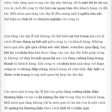
viên. Việc tặng quà trong các dịp này không chỉ là
một lời tri ân
mà
còn là cách để công ty thể hiện
sự quan tâm
đến khách hàng và đối
tác. Mỗi món quà tặng vào dịp lễ đều mang một
ý nghĩa sâu sắc
,
thể hiện sự
tinh tế
và
chuyên nghiệp
của công ty.
Quà tặng vào dịp lễ hội không chỉ thể hiện
sự tôn trọng
mà còn là
cách để
tạo dựng sự kết nối
giữa công ty và khách hàng. Những
món quà như
giỏ quà chăm sóc sức khỏe
,
voucher quà tặng
, hay
bút ký cá nhân hóa
khi được tặng vào các dịp đặc biệt giúp công
ty không chỉ
duy trì mối quan hệ
mà còn
tăng cường lòng trung
thành
từ khách hàng. Khi công ty
cá nhân hóa
quà tặng với
logo
công ty
và
thông điệp riêng
, khách hàng sẽ cảm thấy
đặc biệt
và
được trân trọng
trong mối quan hệ hợp tác lâu dài.
Các món quà trong dịp lễ hội còn giúp
tăng cường nhận diện
thương hiệu
và tạo ra
ấn tượng lâu dài
trong tâm trí khách hàng.
Mỗi món quà tặng không chỉ là món quà tri ân mà còn là một cách
để
quảng bá thương hiệu
theo cách
tinh tế
và
hiệu quả
.