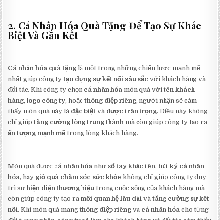
2. Cá Nhân Hóa Quà Tặng Để Tạo Sự Khác
Biệt Và Gắn Kết
Cá nhân hóa quà tặng
là một trong những chiến lược mạnh mẽ
nhất giúp công ty
tạo dựng sự kết nối sâu sắc
với khách hàng và
đối tác. Khi công ty chọn
cá nhân hóa
món quà với
tên khách
hàng
,
logo công ty
, hoặc
thông điệp riêng
, người nhận sẽ cảm
thấy món quà này là
đặc biệt
và
được trân trọng
. Điều này không
chỉ giúp
tăng cường lòng trung thành
mà còn giúp công ty tạo ra
ấn tượng mạnh mẽ
trong lòng khách hàng.
Món quà được
cá nhân hóa
như
sổ tay khắc tên
,
bút ký cá nhân
hóa
, hay
giỏ quà chăm sóc sức khỏe
không chỉ giúp công ty duy
trì sự
hiện diện thương hiệu
trong cuộc sống của khách hàng mà
còn giúp công ty tạo ra
mối quan hệ lâu dài
và
tăng cường sự kết
nối
. Khi món quà mang
thông điệp riêng
và
cá nhân hóa
cho từng