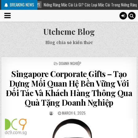
7-21
BREAKING NEWS
Niềng Răng Mắc Cài Là Gì? Các Loại Mắc Cài Trong Niềng Răng – Platinum Dental
Utchcmc Blog
Blog chia sẻ kiến thức
POSTED
DOANH NGHIỆP
IN
Singapore Corporate Gifts – Tạo
Dựng Mối Quan Hệ Bền Vững Với
Đối Tác Và Khách Hàng Thông Qua
Quà Tặng Doanh Nghiệp
MARCH 6, 2025