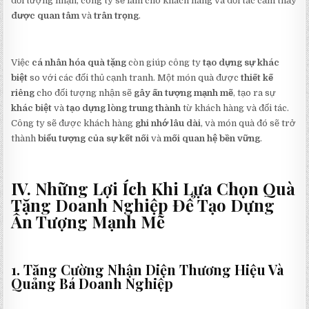
đối tượng nhận, công ty sẽ làm cho khách hàng và đối tác cảm thấy
được quan tâm
và
trân trọng
.
Việc
cá nhân hóa quà tặng
còn giúp công ty
tạo dựng sự khác
biệt
so với các đối thủ cạnh tranh. Một món quà được
thiết kế
riêng
cho đối tượng nhận sẽ
gây ấn tượng mạnh mẽ
, tạo ra sự
khác biệt
và
tạo dựng lòng trung thành
từ khách hàng và đối tác.
Công ty sẽ được khách hàng
ghi nhớ lâu dài
, và món quà đó sẽ trở
thành
biểu tượng của sự kết nối
và
mối quan hệ bền vững
.
IV. Những Lợi Ích Khi Lựa Chọn Quà
Tặng Doanh Nghiệp Để Tạo Dựng
Ấn Tượng Mạnh Mẽ
1. Tăng Cường Nhận Diện Thương Hiệu Và
Quảng Bá Doanh Nghiệp