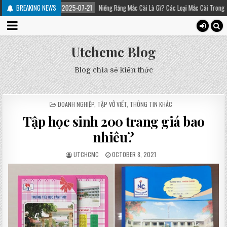
2025-07-21
BREAKING NEWS
Niềng Răng Mắc Cài Là Gì? Các Loại Mắc Cài Trong Niềng Răng – Platinum
Utchcmc Blog
Blog chia sẻ kiến thức
POSTED
DOANH NGHIỆP
,
TẬP VỞ VIẾT
,
THÔNG TIN KHÁC
IN
Tập học sinh 200 trang giá bao
nhiêu?
UTCHCMC
OCTOBER 8, 2021