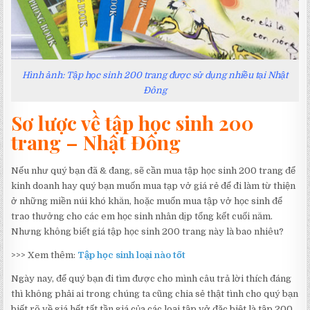
Hình ảnh: Tập học sinh 200 trang được sử dụng nhiều tại Nhật
Đông
Sơ lược về tập học sinh 200
trang – Nhật Đông
Nếu như quý bạn đã & đang, sẽ cần mua tập học sinh 200 trang để
kinh doanh hay quý bạn muốn mua tạp vở giá rẻ để đi làm từ thiện
ở những miền núi khó khăn, hoặc muốn mua tập vở học sinh để
trao thưởng cho các em học sinh nhân dịp tổng kết cuối năm.
Nhưng không biết giá tập học sinh 200 trang này là bao nhiêu?
>>> Xem thêm:
Tập học sinh loại nào tốt
Ngày nay, để quý bạn đi tìm được cho mình câu trả lời thích đáng
thì không phải ai trong chúng ta cũng chia sẻ thật tình cho quý bạn
biết rõ về giá hết tất tần giá của các loại tập vở đặc biệt là tập 200