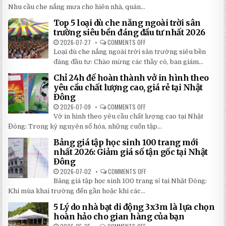
MÁI
Nhu cầu che nắng mưa cho hiên nhà, quán...
HIÊN
DI
Top 5 loại dù che nắng ngoài trời sân
ĐỘNG
QUAY
trường siêu bền đáng đầu tư nhất 2026
TAY
CHI
2026-07-27
COMMENTS OFF
ON
TIẾT
TOP
Loại dù che nắng ngoài trời sân trường siêu bền
2026:
5
5
LOẠI
đáng đầu tư: Chào mừng các thầy cô, ban giám...
BÍ
DÙ
MẬT
CHE
Chỉ 24h để hoàn thành vở in hình theo
GIÚP
NẮNG
BẠN
NGOÀI
yêu cầu chất lượng cao, giá rẻ tại Nhật
TIẾT
TRỜI
Đông
KIỆM
SÂN
ĐẾN
TRƯỜNG
2026-07-09
COMMENTS OFF
ON
30%
SIÊU
CHỈ
KHI
BỀN
Vở in hình theo yêu cầu chất lượng cao tại Nhật
24H
LẮP
ĐÁNG
ĐỂ
ĐẶT
Đông: Trong kỷ nguyên số hóa, những cuốn tập...
ĐẦU
HOÀN
TƯ
THÀNH
NHẤT
Bảng giá tập học sinh 100 trang mới
VỞ
2026
IN
nhất 2026: Giảm giá số tận gốc tại Nhật
HÌNH
Đông
THEO
YÊU
2026-07-02
COMMENTS OFF
ON
CẦU
BẢNG
CHẤT
Bảng giá tập học sinh 100 trang sỉ tại Nhật Đông:
GIÁ
LƯỢNG
TẬP
Khi mùa khai trường đến gần hoặc khi các...
CAO,
HỌC
GIÁ
SINH
RẺ
5 Lý do nhà bạt di động 3x3m là lựa chọn
100
TẠI
TRANG
hoàn hảo cho gian hàng của bạn
NHẬT
MỚI
ĐÔNG
NHẤT