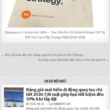
Singapore Corporate Gifts – Tạo Dấu Ấn Với Khách Hàng VIP Và
Đối Tác Cao Cấp Trong Phân Khúc B2B
← Địa chỉ bán dù che nắng ngoài trời giá rẻ tại Tphcm
Post
Xưởng may bạt mái xếp theo yêu cầu giá rẻ →
navigation
TIN BÀI MỚI NHẤT
Bảng giá mái hiên di động quay tay chi
tiết 2026: 5 Bí mật giúp bạn tiết kiệm đến
30% khi lắp đặt
2026-08-03
COMMENTS OFF
ON
BẢNG
Bảng giá mái hiên di động quay tay 2026 chi tiết:
GIÁ