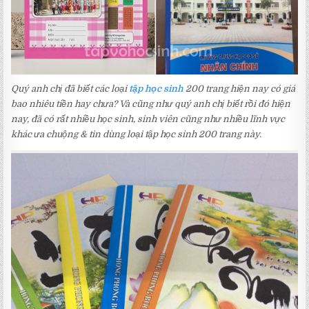
Quý anh chị đã biết các loại
tập học sinh
200 trang hiện nay có giá
bao nhiêu tiền hay chưa? Và cũng như quý anh chị biết rồi đó hiện
nay, đã có rất nhiều học sinh, sinh viên cũng như nhiều lĩnh vực
khác ưa chuộng & tin dùng loại tập học sinh 200 trang này.