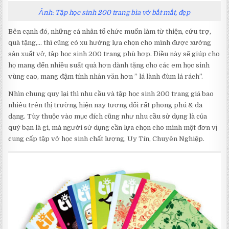
Ảnh: Tập học sinh 200 trang bìa vở bắt mắt, đẹp
Bên cạnh đó, những cá nhân tổ chức muốn làm từ thiện, cứu trợ,
quà tặng,… thì cũng có xu hướng lựa chọn cho mình được xưởng
sản xuất vở, tập học sinh 200 trang phù hợp. Điều này sẽ giúp cho
họ mang đến nhiều suất quà hơn dành tặng cho các em học sinh
vùng cao, mang đậm tính nhân văn hơn ” lá lành đùm lá rách”.
Nhìn chung quy lại thì nhu cầu và tập học sinh 200 trang giá bao
nhiêu trên thị trường hiện nay tương đối rất phong phú & đa
dạng. Tùy thuộc vào mục đích cũng như nhu cầu sử dụng là của
quý bạn là gì, mà người sử dụng cần lựa chọn cho mình một đơn vị
cung cấp tập vở học sinh chất lượng, Uy Tín, Chuyên Nghiệp.