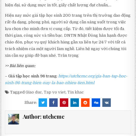
hiện đại, sử dụng mực in tốt, giấy chất lượng đạt chuẩn,…
Hiện nay mức giá tập học sinh 200 trang trên thị trường dao động
rất đa dạng, phong phú, người sử dụng cần sáng suốt trong việc
lựa chọn cho mình đơn vị cung cấp. Từ đó, tiết kiệm được tối đa
thời gian, công sức và tiền bạc. DNTN Nhật Đông hân hạnh được
chào đón, phục vụ quý khách hàng gần xa liên tục 24/7 với tất cả
trách nhiệm của một người làm nghề. Liên hệ ngay với chúng tôi
xin cần sự giúp đỡ bạn nhé. Trân trọng
>> Bài liên quan:
–
Giá tập học sinh 96 trang
:
https://utchcmc.org/gia-ban-tap-hoc-
sinh-96-trang-hien-nay-la-bao-nhieu-tien.html
Tagged
Giao duc
,
Tap vo viet
,
Tin khac
Share:
Author:
utchcmc