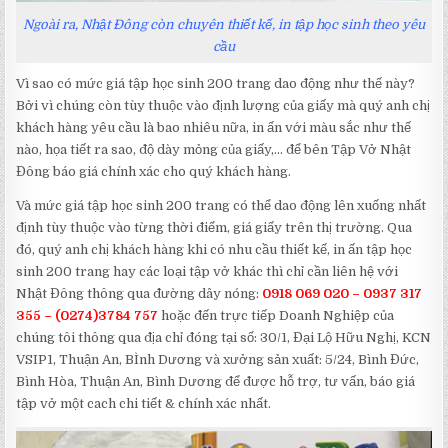
Ngoài ra, Nhật Đông còn chuyên thiết kế, in tập học sinh theo yêu
cầu
Vì sao có mức giá tập học sinh 200 trang dao động như thế này?
Bởi vì chúng còn tùy thuộc vào định lượng của giấy mà quý anh chị
khách hàng yêu cầu là bao nhiêu nữa, in ấn với màu sắc như thế
nào, họa tiết ra sao, độ dày mỏng của giấy,… để bên Tập Vở Nhật
Đông báo giá chính xác cho quý khách hàng.
Và mức giá tập học sinh 200 trang có thể dao động lên xuống nhất
định tùy thuộc vào từng thời điểm, giá giấy trên thị trường. Qua
đó, quý anh chị khách hàng khi có nhu cầu thiết kế, in ấn tập học
sinh 200 trang hay các loại tập vở khác thì chỉ cần liên hệ với
Nhật Đông thông qua đường dây nóng:
0918 069 020 – 0937 317
355 – (0274)3784 757
hoặc đến trực tiếp Doanh Nghiệp của
chúng tôi thông qua địa chỉ đóng tại số: 30/1, Đại Lộ Hữu Nghị, KCN
VSIP1, Thuận An, BÌnh Dương và xưởng sản xuất: 5/24, Bình Đức,
Bình Hòa, Thuận An, Bình Dương để được hỗ trợ, tư vấn, báo giá
tập vở một cach chi tiết & chính xác nhất.