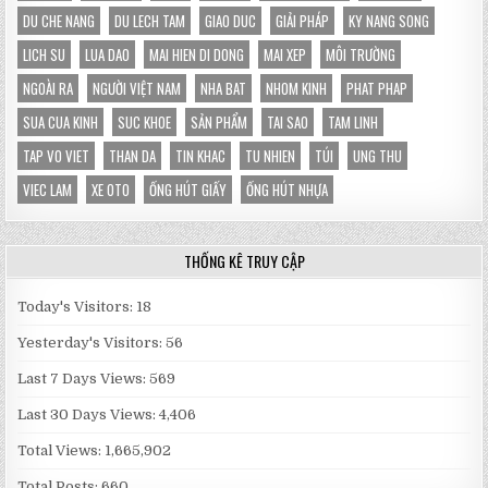
DU CHE NANG
DU LECH TAM
GIAO DUC
GIẢI PHÁP
KY NANG SONG
LICH SU
LUA DAO
MAI HIEN DI DONG
MAI XEP
MÔI TRƯỜNG
NGOÀI RA
NGƯỜI VIỆT NAM
NHA BAT
NHOM KINH
PHAT PHAP
SUA CUA KINH
SUC KHOE
SẢN PHẨM
TAI SAO
TAM LINH
TAP VO VIET
THAN DA
TIN KHAC
TU NHIEN
TÚI
UNG THU
VIEC LAM
XE OTO
ỐNG HÚT GIẤY
ỐNG HÚT NHỰA
THỐNG KÊ TRUY CẬP
Today's Visitors:
18
Yesterday's Visitors:
56
Last 7 Days Views:
569
Last 30 Days Views:
4,406
Total Views:
1,665,902
Total Posts:
660