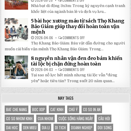
2026-05-25
COMMENTS OFF
ON
2026:
5
Nhà bạt di động 3x3m: Trong kỷ nguyên cạnh tranh
GIẢM
LÝ
GIÁ
DO
khốc liệt của ngành bán lẻ và dịch vụ lưu...
SỐ
NHÀ
TẬN
BẠT
5 bài học xương máu từ sách Thọ Khang
GỐC
DI
TẠI
ĐỘNG
Bảo Giám giúp thay đổi hoàn toàn vận
NHẬT
3X3M
mệnh
ĐÔNG
LÀ
LỰA
2026-04-06
COMMENTS OFF
ON
CHỌN
5
HOÀN
Thọ Khang Bảo Giám: Báu vật dẫn đường cho người
BÀI
HẢO
HỌC
muốn cải biến vận mệnh Thọ Khang Bảo Giám: Trong...
CHO
XƯƠNG
GIAN
MÁU
HÀNG
8 nguyên nhân vận đen đeo bám khiến
TỪ
CỦA
SÁCH
tài lộc bị chặn đứng hoàn toàn
BẠN
THỌ
KHANG
2026-04-03
COMMENTS OFF
ON
BẢO
8
Tại sao nỗ lực hết mình nhưng tài lộc vẫn "đứng
GIÁM
NGUYÊN
GIÚP
NHÂN
yên" hoặc tiêu tán? Trong suốt 20 năm quan...
THAY
VẬN
ĐỔI
ĐEN
HOÀN
ĐEO
TOÀN
BÁM
MAY TAGS
VẬN
KHIẾN
MỆNH
TÀI
LỘC
BỊ
BAT CHE NANG
BOC XOP
CAT KINH
CHÚ Ý
CO SO IN AN
CHẶN
ĐỨNG
CO SO NHOM KINH
CUA NHOM
CUỘC SỐNG HÀNG NGÀY
CÂU HỎI
HOÀN
TOÀN
DAI HOC
DEN MIEU
DIA LI
DI TICH
DOANH NGHIEP
DOI SONG