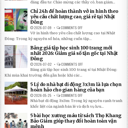
5
LOẠI
đáng đầu tư: Chào mừng các thầy cô, ban giám...
BÍ
DÙ
MẬT
CHE
Chỉ 24h để hoàn thành vở in hình theo
GIÚP
NẮNG
BẠN
NGOÀI
yêu cầu chất lượng cao, giá rẻ tại Nhật
TIẾT
TRỜI
Đông
KIỆM
SÂN
ĐẾN
TRƯỜNG
2026-07-09
COMMENTS OFF
ON
30%
SIÊU
CHỈ
KHI
BỀN
Vở in hình theo yêu cầu chất lượng cao tại Nhật
24H
LẮP
ĐÁNG
ĐỂ
ĐẶT
Đông: Trong kỷ nguyên số hóa, những cuốn tập...
ĐẦU
HOÀN
TƯ
THÀNH
NHẤT
Bảng giá tập học sinh 100 trang mới
VỞ
2026
IN
nhất 2026: Giảm giá số tận gốc tại Nhật
HÌNH
Đông
THEO
YÊU
2026-07-02
COMMENTS OFF
ON
CẦU
BẢNG
CHẤT
Bảng giá tập học sinh 100 trang sỉ tại Nhật Đông:
GIÁ
LƯỢNG
TẬP
Khi mùa khai trường đến gần hoặc khi các...
CAO,
HỌC
GIÁ
SINH
RẺ
5 Lý do nhà bạt di động 3x3m là lựa chọn
100
TẠI
TRANG
hoàn hảo cho gian hàng của bạn
NHẬT
MỚI
ĐÔNG
NHẤT
2026-05-25
COMMENTS OFF
ON
2026:
5
Nhà bạt di động 3x3m: Trong kỷ nguyên cạnh tranh
GIẢM
LÝ
GIÁ
DO
khốc liệt của ngành bán lẻ và dịch vụ lưu...
SỐ
NHÀ
TẬN
BẠT
5 bài học xương máu từ sách Thọ Khang
GỐC
DI
TẠI
ĐỘNG
Bảo Giám giúp thay đổi hoàn toàn vận
NHẬT
3X3M
mệnh
ĐÔNG
LÀ