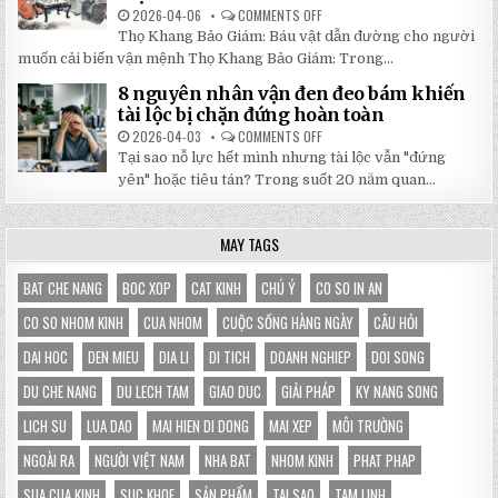
LỰA
2026-04-06
COMMENTS OFF
ON
CHỌN
5
HOÀN
Thọ Khang Bảo Giám: Báu vật dẫn đường cho người
BÀI
HẢO
HỌC
muốn cải biến vận mệnh Thọ Khang Bảo Giám: Trong...
CHO
XƯƠNG
GIAN
MÁU
HÀNG
8 nguyên nhân vận đen đeo bám khiến
TỪ
CỦA
SÁCH
tài lộc bị chặn đứng hoàn toàn
BẠN
THỌ
KHANG
2026-04-03
COMMENTS OFF
ON
BẢO
8
Tại sao nỗ lực hết mình nhưng tài lộc vẫn "đứng
GIÁM
NGUYÊN
GIÚP
NHÂN
yên" hoặc tiêu tán? Trong suốt 20 năm quan...
THAY
VẬN
ĐỔI
ĐEN
HOÀN
ĐEO
TOÀN
BÁM
MAY TAGS
VẬN
KHIẾN
MỆNH
TÀI
LỘC
BỊ
BAT CHE NANG
BOC XOP
CAT KINH
CHÚ Ý
CO SO IN AN
CHẶN
ĐỨNG
CO SO NHOM KINH
CUA NHOM
CUỘC SỐNG HÀNG NGÀY
CÂU HỎI
HOÀN
TOÀN
DAI HOC
DEN MIEU
DIA LI
DI TICH
DOANH NGHIEP
DOI SONG
DU CHE NANG
DU LECH TAM
GIAO DUC
GIẢI PHÁP
KY NANG SONG
LICH SU
LUA DAO
MAI HIEN DI DONG
MAI XEP
MÔI TRƯỜNG
NGOÀI RA
NGƯỜI VIỆT NAM
NHA BAT
NHOM KINH
PHAT PHAP
SUA CUA KINH
SUC KHOE
SẢN PHẨM
TAI SAO
TAM LINH