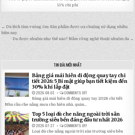
15% chi phí
← Dù lệch tâm vuông 5m: Sản phẩm được ưa chuộng sử dụng nhiều
Post
hiện nay
navigation
Da được nhuộm như thế nào? Nắm vững nghệ thuật nhuộm da →
TIN BÀI MỚI NHẤT
Bảng giá mái hiên di động quay tay chi
tiết 2026: 5 Bí mật giúp bạn tiết kiệm đến
30% khi lắp đặt
2026-08-03
COMMENTS OFF
ON
BẢNG
Bảng giá mái hiên di động quay tay 2026 chi tiết:
GIÁ
MÁI
Nhu cầu che nắng mưa cho hiên nhà, quán...
HIÊN
DI
Top 5 loại dù che nắng ngoài trời sân
ĐỘNG
QUAY
trường siêu bền đáng đầu tư nhất 2026
TAY
CHI
2026-07-27
COMMENTS OFF
ON
TIẾT
TOP
Loại dù che nắng ngoài trời sân trường siêu bền
2026:
5