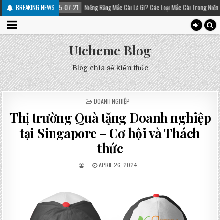
BREAKING NEWS
2025-07-21
Niềng Răng Mắc Cài Là Gì? Các Loại Mắc Cài Trong Niềng Răng – Pl
Utchcmc Blog
Blog chia sẻ kiến thức
POSTED
DOANH NGHIỆP
IN
Thị trường Quà tặng Doanh nghiệp
tại Singapore – Cơ hội và Thách
thức
APRIL 26, 2024