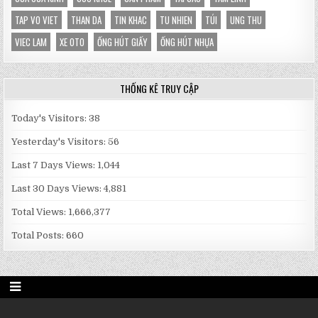
TAP VO VIET
THAN DA
TIN KHAC
TU NHIEN
TÚI
UNG THU
VIEC LAM
XE OTO
ỐNG HÚT GIẤY
ỐNG HÚT NHỰA
THỐNG KÊ TRUY CẬP
Today's Visitors:
38
Yesterday's Visitors:
56
Last 7 Days Views:
1,044
Last 30 Days Views:
4,881
Total Views:
1,666,377
Total Posts:
660