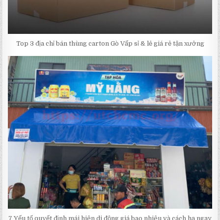
Top 3 địa chỉ bán thùng carton Gò Vấp sỉ & lẻ giá rẻ tận xưởng
7 Yếu tố quyết định mái hiên di động giá bao nhiêu và cách hạ ngay