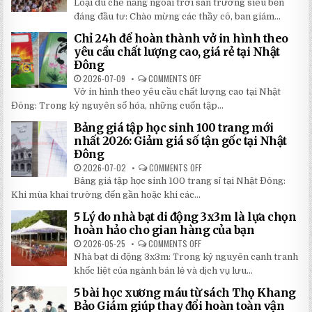
Loại dù che nắng ngoài trời sân trường siêu bền
2026:
5
5
LOẠI
đáng đầu tư: Chào mừng các thầy cô, ban giám...
BÍ
DÙ
MẬT
CHE
Chỉ 24h để hoàn thành vở in hình theo
GIÚP
NẮNG
BẠN
NGOÀI
yêu cầu chất lượng cao, giá rẻ tại Nhật
TIẾT
TRỜI
Đông
KIỆM
SÂN
ĐẾN
TRƯỜNG
2026-07-09
COMMENTS OFF
ON
30%
SIÊU
CHỈ
KHI
BỀN
Vở in hình theo yêu cầu chất lượng cao tại Nhật
24H
LẮP
ĐÁNG
ĐỂ
ĐẶT
Đông: Trong kỷ nguyên số hóa, những cuốn tập...
ĐẦU
HOÀN
TƯ
THÀNH
NHẤT
Bảng giá tập học sinh 100 trang mới
VỞ
2026
IN
nhất 2026: Giảm giá số tận gốc tại Nhật
HÌNH
Đông
THEO
YÊU
2026-07-02
COMMENTS OFF
ON
CẦU
BẢNG
CHẤT
Bảng giá tập học sinh 100 trang sỉ tại Nhật Đông:
GIÁ
LƯỢNG
TẬP
Khi mùa khai trường đến gần hoặc khi các...
CAO,
HỌC
GIÁ
SINH
RẺ
5 Lý do nhà bạt di động 3x3m là lựa chọn
100
TẠI
TRANG
hoàn hảo cho gian hàng của bạn
NHẬT
MỚI
ĐÔNG
NHẤT
2026-05-25
COMMENTS OFF
ON
2026:
5
Nhà bạt di động 3x3m: Trong kỷ nguyên cạnh tranh
GIẢM
LÝ
GIÁ
DO
khốc liệt của ngành bán lẻ và dịch vụ lưu...
SỐ
NHÀ
TẬN
BẠT
5 bài học xương máu từ sách Thọ Khang
GỐC
DI
TẠI
ĐỘNG
Bảo Giám giúp thay đổi hoàn toàn vận
NHẬT
3X3M