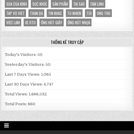
SUA CUA KINH
SUC KHOE
SẢN PHẨM
TAI SAO
TAM LINH
TAP VO VIET
THAN DA
TIN KHAC
TU NHIEN
TÚI
UNG THU
VIEC LAM
XE OTO
ỐNG HÚT GIẤY
ỐNG HÚT NHỰA
THỐNG KÊ TRUY CẬP
Today's Visitors:
50
Yesterday's Visitors:
50
Last 7 Days Views:
1,065
Last 30 Days Views:
4,747
Total Views:
1,666,532
Total Posts:
660