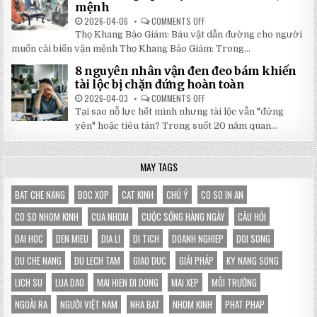
mệnh
ĐÔNG
LÀ
LỰA
2026-04-06
COMMENTS OFF
ON
CHỌN
5
HOÀN
Thọ Khang Bảo Giám: Báu vật dẫn đường cho người
BÀI
HẢO
HỌC
muốn cải biến vận mệnh Thọ Khang Bảo Giám: Trong...
CHO
XƯƠNG
GIAN
MÁU
HÀNG
8 nguyên nhân vận đen đeo bám khiến
TỪ
CỦA
SÁCH
tài lộc bị chặn đứng hoàn toàn
BẠN
THỌ
KHANG
2026-04-03
COMMENTS OFF
ON
BẢO
8
Tại sao nỗ lực hết mình nhưng tài lộc vẫn "đứng
GIÁM
NGUYÊN
GIÚP
NHÂN
yên" hoặc tiêu tán? Trong suốt 20 năm quan...
THAY
VẬN
ĐỔI
ĐEN
HOÀN
ĐEO
TOÀN
BÁM
MAY TAGS
VẬN
KHIẾN
MỆNH
TÀI
LỘC
BỊ
BAT CHE NANG
BOC XOP
CAT KINH
CHÚ Ý
CO SO IN AN
CHẶN
ĐỨNG
CO SO NHOM KINH
CUA NHOM
CUỘC SỐNG HÀNG NGÀY
CÂU HỎI
HOÀN
TOÀN
DAI HOC
DEN MIEU
DIA LI
DI TICH
DOANH NGHIEP
DOI SONG
DU CHE NANG
DU LECH TAM
GIAO DUC
GIẢI PHÁP
KY NANG SONG
LICH SU
LUA DAO
MAI HIEN DI DONG
MAI XEP
MÔI TRƯỜNG
NGOÀI RA
NGƯỜI VIỆT NAM
NHA BAT
NHOM KINH
PHAT PHAP