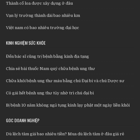
Thành cổ loa được xây dựng ở đâu
Vạn lý trường thành dài bao nhiêu km
Việt nam có bao nhiêu trường đại học
KINH NGHIỆM SỨC KHỎE
Đến bác sĩ cũng trị bệnh bằng kinh địa tạng
Chia sẻ bài thuốc Nam quý chữa bệnh ung thư
Chữa khỏi bệnh ung thư máu bằng chú Đại bi và chú Dược sư
Cô gái hết bệnh ung thư tủy nhờ trì chú đại bi
Bị bệnh 10 năm không ngủ tụng kinh lạy phật một ngày liền khỏi
GÓC DOANH NGHIỆP
Dù lệch tâm giá bao nhiêu tiền? Mua dù lệch tâm ở đâu giá rẻ