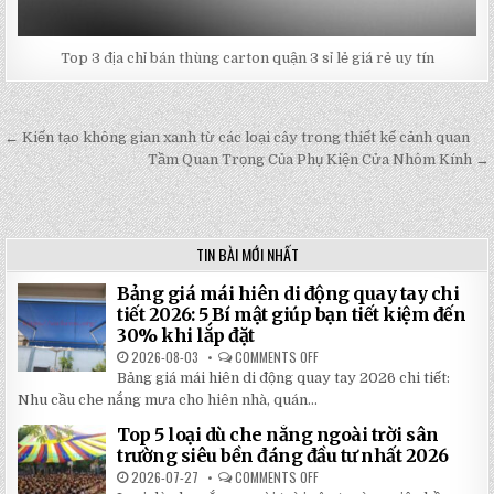
Top 3 địa chỉ bán thùng carton quận 3 sỉ lẻ giá rẻ uy tín
← Kiến tạo không gian xanh từ các loại cây trong thiết kế cảnh quan
Post
Tầm Quan Trọng Của Phụ Kiện Cửa Nhôm Kính →
navigation
TIN BÀI MỚI NHẤT
Bảng giá mái hiên di động quay tay chi
tiết 2026: 5 Bí mật giúp bạn tiết kiệm đến
30% khi lắp đặt
2026-08-03
COMMENTS OFF
ON
BẢNG
Bảng giá mái hiên di động quay tay 2026 chi tiết:
GIÁ
MÁI
Nhu cầu che nắng mưa cho hiên nhà, quán...
HIÊN
DI
Top 5 loại dù che nắng ngoài trời sân
ĐỘNG
QUAY
trường siêu bền đáng đầu tư nhất 2026
TAY
CHI
2026-07-27
COMMENTS OFF
ON
TIẾT
TOP