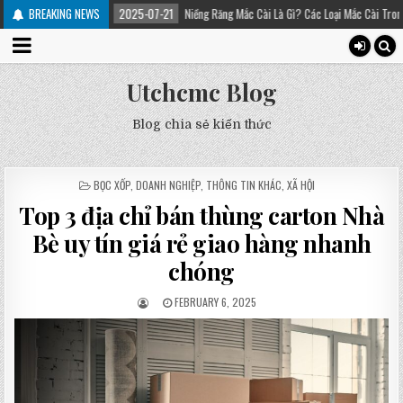
rị
BREAKING NEWS
2025-07-21
Niềng Răng Mắc Cài Là Gì? Các Loại Mắc Cài Trong Niềng Răng –
Utchcmc Blog
Blog chia sẻ kiến thức
POSTED
BỌC XỐP
,
DOANH NGHIỆP
,
THÔNG TIN KHÁC
,
XÃ HỘI
IN
Top 3 địa chỉ bán thùng carton Nhà
Bè uy tín giá rẻ giao hàng nhanh
chóng
FEBRUARY 6, 2025