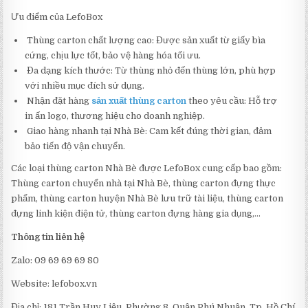
Ưu điểm của LefoBox
Thùng carton chất lượng cao: Được sản xuất từ giấy bìa
cứng, chịu lực tốt, bảo vệ hàng hóa tối ưu.
Đa dạng kích thước: Từ thùng nhỏ đến thùng lớn, phù hợp
với nhiều mục đích sử dụng.
Nhận đặt hàng
sản xuất thùng carton
theo yêu cầu: Hỗ trợ
in ấn logo, thương hiệu cho doanh nghiệp.
Giao hàng nhanh tại Nhà Bè: Cam kết đúng thời gian, đảm
bảo tiến độ vận chuyển.
Các loại thùng carton Nhà Bè được LefoBox cung cấp bao gồm:
Thùng carton chuyển nhà tại Nhà Bè, thùng carton đựng thực
phẩm, thùng carton huyện Nhà Bè lưu trữ tài liệu, thùng carton
đựng linh kiện điện tử, thùng carton đựng hàng gia dụng,…
Thông tin liên hệ
Zalo: 09 69 69 69 80
Website: lefobox.vn
Địa chỉ: 181 Trần Huy Liệu, Phường 8, Quận Phú Nhuận, Tp. Hồ Chí