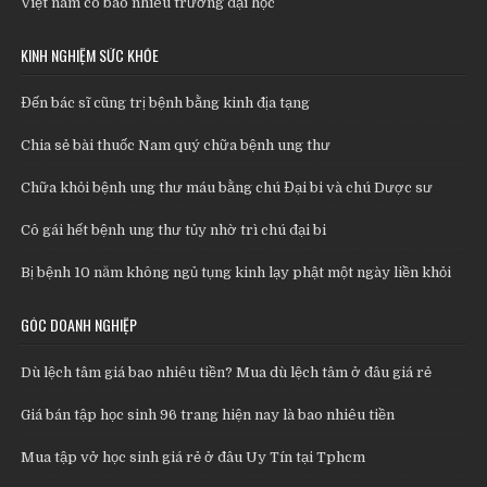
Việt nam có bao nhiêu trường đại học
KINH NGHIỆM SỨC KHỎE
Đến bác sĩ cũng trị bệnh bằng kinh địa tạng
Chia sẻ bài thuốc Nam quý chữa bệnh ung thư
Chữa khỏi bệnh ung thư máu bằng chú Đại bi và chú Dược sư
Cô gái hết bệnh ung thư tủy nhờ trì chú đại bi
Bị bệnh 10 năm không ngủ tụng kinh lạy phật một ngày liền khỏi
GÓC DOANH NGHIỆP
Dù lệch tâm giá bao nhiêu tiền? Mua dù lệch tâm ở đâu giá rẻ
Giá bán tập học sinh 96 trang hiện nay là bao nhiêu tiền
Mua tập vở học sinh giá rẻ ở đâu Uy Tín tại Tphcm