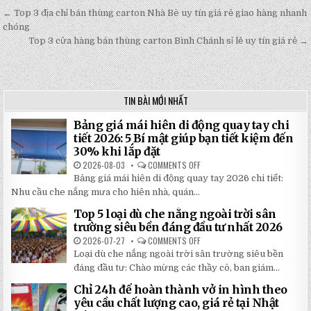
← Top 3 địa chỉ bán thùng carton Nhà Bè uy tín giá rẻ giao hàng nhanh
Post
chóng
navigation
Top 3 cửa hàng bán thùng carton Bình Chánh sỉ lẻ uy tín giá rẻ →
TIN BÀI MỚI NHẤT
Bảng giá mái hiên di động quay tay chi
tiết 2026: 5 Bí mật giúp bạn tiết kiệm đến
30% khi lắp đặt
2026-08-03
COMMENTS OFF
ON
BẢNG
Bảng giá mái hiên di động quay tay 2026 chi tiết:
GIÁ
MÁI
Nhu cầu che nắng mưa cho hiên nhà, quán...
HIÊN
DI
Top 5 loại dù che nắng ngoài trời sân
ĐỘNG
QUAY
trường siêu bền đáng đầu tư nhất 2026
TAY
CHI
2026-07-27
COMMENTS OFF
ON
TIẾT
TOP
Loại dù che nắng ngoài trời sân trường siêu bền
2026:
5
5
LOẠI
đáng đầu tư: Chào mừng các thầy cô, ban giám...
BÍ
DÙ
MẬT
CHE
Chỉ 24h để hoàn thành vở in hình theo
GIÚP
NẮNG
BẠN
NGOÀI
yêu cầu chất lượng cao, giá rẻ tại Nhật
TIẾT
TRỜI