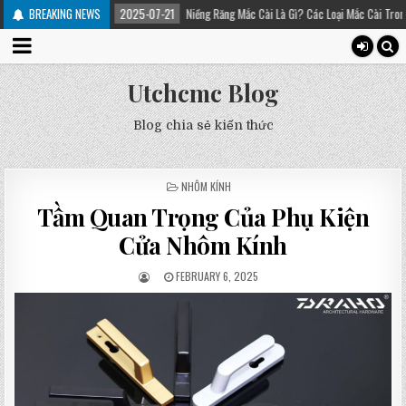
trị
BREAKING NEWS
2025-07-21
Niềng Răng Mắc Cài Là Gì? Các Loại Mắc Cài Trong Niềng Răng 
Utchcmc Blog
Blog chia sẻ kiến thức
POSTED
NHÔM KÍNH
IN
Tầm Quan Trọng Của Phụ Kiện
Cửa Nhôm Kính
FEBRUARY 6, 2025