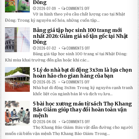
Đông
KIỆM
SÂN
ĐẾN
TRƯỜNG
2026-07-09
COMMENTS OFF
ON
30%
SIÊU
CHỈ
KHI
BỀN
Vở in hình theo yêu cầu chất lượng cao tại Nhật
24H
LẮP
ĐÁNG
ĐỂ
ĐẶT
Đông: Trong kỷ nguyên số hóa, những cuốn tập...
ĐẦU
HOÀN
TƯ
THÀNH
NHẤT
Bảng giá tập học sinh 100 trang mới
VỞ
2026
IN
nhất 2026: Giảm giá số tận gốc tại Nhật
HÌNH
Đông
THEO
YÊU
2026-07-02
COMMENTS OFF
ON
CẦU
BẢNG
CHẤT
Bảng giá tập học sinh 100 trang sỉ tại Nhật Đông:
GIÁ
LƯỢNG
TẬP
Khi mùa khai trường đến gần hoặc khi các...
CAO,
HỌC
GIÁ
SINH
RẺ
5 Lý do nhà bạt di động 3x3m là lựa chọn
100
TẠI
TRANG
hoàn hảo cho gian hàng của bạn
NHẬT
MỚI
ĐÔNG
NHẤT
2026-05-25
COMMENTS OFF
ON
2026:
5
Nhà bạt di động 3x3m: Trong kỷ nguyên cạnh tranh
GIẢM
LÝ
GIÁ
DO
khốc liệt của ngành bán lẻ và dịch vụ lưu...
SỐ
NHÀ
TẬN
BẠT
5 bài học xương máu từ sách Thọ Khang
GỐC
DI
TẠI
ĐỘNG
Bảo Giám giúp thay đổi hoàn toàn vận
NHẬT
3X3M
mệnh
ĐÔNG
LÀ
LỰA
2026-04-06
COMMENTS OFF
ON
CHỌN
5
HOÀN
Thọ Khang Bảo Giám: Báu vật dẫn đường cho người
BÀI
HẢO
HỌC
muốn cải biến vận mệnh Thọ Khang Bảo Giám: Trong...
CHO
XƯƠNG
GIAN