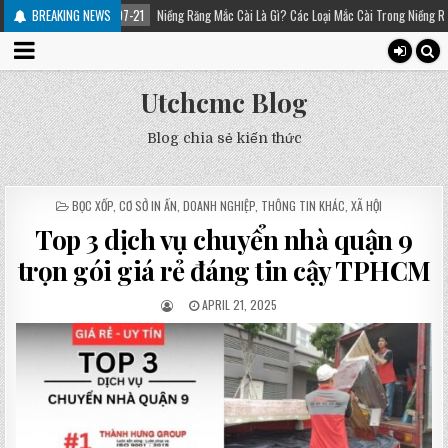
2025-07-21
BREAKING NEWS
Niềng Răng Mắc Cài Là Gì? Các Loại Mắc Cài Trong Niềng Răng – Platinum D
Utchcmc Blog
Blog chia sẻ kiến thức
POSTED
BỌC XỐP
,
CƠ SỞ IN ẤN
,
DOANH NGHIỆP
,
THÔNG TIN KHÁC
,
XÃ HỘI
IN
Top 3 dịch vụ chuyển nhà quận 9
trọn gói giá rẻ đáng tin cậy TPHCM
APRIL 21, 2025