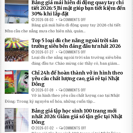
Bảng giá mái hiên di động quay tay chi
tiết 2026: 5 Bí mật giúp bạn tiết kiệm đến
30% khi lắp đặt
2026-08-03
COMMENTS OFF
ON
BẢNG
Bảng giá mái hiên di động quay tay 2026 chi tiết:
GIÁ
MÁI
Nhu cầu che nắng mưa cho hiên nhà, quán...
HIÊN
DI
Top 5 loại dù che nắng ngoài trời sân
ĐỘNG
QUAY
trường siêu bền đáng đầu tư nhất 2026
TAY
CHI
2026-07-27
COMMENTS OFF
ON
TIẾT
TOP
Loại dù che nắng ngoài trời sân trường siêu bền
2026:
5
5
LOẠI
đáng đầu tư: Chào mừng các thầy cô, ban giám...
BÍ
DÙ
MẬT
CHE
Chỉ 24h để hoàn thành vở in hình theo
GIÚP
NẮNG
BẠN
NGOÀI
yêu cầu chất lượng cao, giá rẻ tại Nhật
TIẾT
TRỜI
Đông
KIỆM
SÂN
ĐẾN
TRƯỜNG
2026-07-09
COMMENTS OFF
ON
30%
SIÊU
CHỈ
KHI
BỀN
Vở in hình theo yêu cầu chất lượng cao tại Nhật
24H
LẮP
ĐÁNG
ĐỂ
ĐẶT
Đông: Trong kỷ nguyên số hóa, những cuốn tập...
ĐẦU
HOÀN
TƯ
THÀNH
NHẤT
Bảng giá tập học sinh 100 trang mới
VỞ
2026
IN
nhất 2026: Giảm giá số tận gốc tại Nhật
HÌNH
Đông
THEO
YÊU
2026-07-02
COMMENTS OFF
ON
CẦU
BẢNG
CHẤT