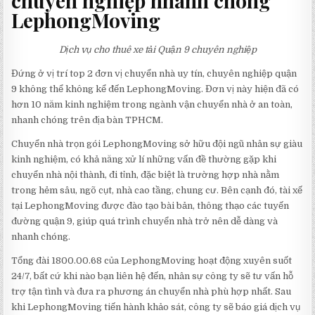
Dịch vụ cho thuê xe tải Quận 9 chuyên nghiệp
Đứng ở vị trí top 2 đơn vị chuyển nhà uy tín, chuyên nghiệp quận
9 không thể không kể đến LephongMoving. Đơn vị này hiện đã có
hơn 10 năm kinh nghiệm trong ngành vận chuyển nhà ở an toàn,
nhanh chóng trên địa bàn TPHCM.
Chuyển nhà trọn gói LephongMoving sở hữu đội ngũ nhân sự giàu
kinh nghiệm, có khả năng xử lí những vấn đề thường gặp khi
chuyển nhà nội thành, đi tỉnh, đặc biệt là trường hợp nhà nằm
trong hẻm sâu, ngõ cụt, nhà cao tầng, chung cư. Bên cạnh đó, tài xế
tại LephongMoving được đào tạo bài bản, thông thạo các tuyến
đường quận 9, giúp quá trình chuyển nhà trở nên dễ dàng và
nhanh chóng.
Tổng đài 1800.00.68 của LephongMoving hoạt động xuyên suốt
24/7, bất cứ khi nào bạn liên hệ đến, nhân sự công ty sẽ tư vấn hỗ
trợ tận tình và đưa ra phương án chuyển nhà phù hợp nhất. Sau
khi LephongMoving tiến hành khảo sát, công ty sẽ báo giá dịch vụ