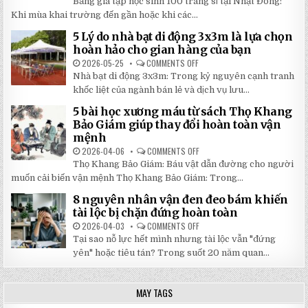
Bảng giá tập học sinh 100 trang sỉ tại Nhật Đông:
GIÁ
LƯỢNG
TẬP
Khi mùa khai trường đến gần hoặc khi các...
CAO,
HỌC
GIÁ
SINH
RẺ
5 Lý do nhà bạt di động 3x3m là lựa chọn
100
TẠI
TRANG
hoàn hảo cho gian hàng của bạn
NHẬT
MỚI
ĐÔNG
NHẤT
2026-05-25
COMMENTS OFF
ON
2026:
5
Nhà bạt di động 3x3m: Trong kỷ nguyên cạnh tranh
GIẢM
LÝ
GIÁ
DO
khốc liệt của ngành bán lẻ và dịch vụ lưu...
SỐ
NHÀ
TẬN
BẠT
5 bài học xương máu từ sách Thọ Khang
GỐC
DI
TẠI
ĐỘNG
Bảo Giám giúp thay đổi hoàn toàn vận
NHẬT
3X3M
mệnh
ĐÔNG
LÀ
LỰA
2026-04-06
COMMENTS OFF
ON
CHỌN
5
HOÀN
Thọ Khang Bảo Giám: Báu vật dẫn đường cho người
BÀI
HẢO
HỌC
muốn cải biến vận mệnh Thọ Khang Bảo Giám: Trong...
CHO
XƯƠNG
GIAN
MÁU
HÀNG
8 nguyên nhân vận đen đeo bám khiến
TỪ
CỦA
SÁCH
tài lộc bị chặn đứng hoàn toàn
BẠN
THỌ
KHANG
2026-04-03
COMMENTS OFF
ON
BẢO
8
Tại sao nỗ lực hết mình nhưng tài lộc vẫn "đứng
GIÁM
NGUYÊN
GIÚP
NHÂN
yên" hoặc tiêu tán? Trong suốt 20 năm quan...
THAY
VẬN
ĐỔI
ĐEN
HOÀN
ĐEO
TOÀN
BÁM
MAY TAGS
VẬN
KHIẾN
MỆNH
TÀI