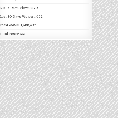
Last 7 Days Views:
970
Last 30 Days Views:
4,652
Total Views:
1,666,437
Total Posts:
660