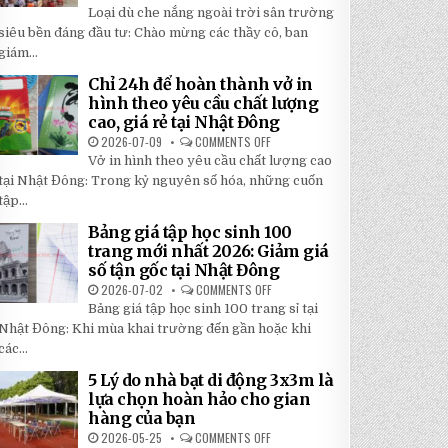
TOP
5
Loại dù che nắng ngoài trời sân trường
5
BÍ
LOẠI
siêu bền đáng đầu tư: Chào mừng các thầy cô, ban
MẬT
DÙ
GIÚP
giám...
CHE
BẠN
NẮNG
TIẾT
NGOÀI
KIỆM
Chỉ 24h để hoàn thành vở in
TRỜI
ĐẾN
hình theo yêu cầu chất lượng
SÂN
30%
TRƯỜNG
KHI
cao, giá rẻ tại Nhật Đông
SIÊU
LẮP
BỀN
2026-07-09
COMMENTS OFF
ĐẶT
ON
ĐÁNG
CHỈ
Vở in hình theo yêu cầu chất lượng cao
ĐẦU
24H
TƯ
ĐỂ
tại Nhật Đông: Trong kỷ nguyên số hóa, những cuốn
NHẤT
HOÀN
2026
tập...
THÀNH
VỞ
IN
Bảng giá tập học sinh 100
HÌNH
trang mới nhất 2026: Giảm giá
THEO
YÊU
số tận gốc tại Nhật Đông
CẦU
CHẤT
2026-07-02
COMMENTS OFF
ON
LƯỢNG
BẢNG
Bảng giá tập học sinh 100 trang sỉ tại
CAO,
GIÁ
GIÁ
TẬP
Nhật Đông: Khi mùa khai trường đến gần hoặc khi
RẺ
HỌC
TẠI
các...
SINH
NHẬT
100
ĐÔNG
TRANG
5 Lý do nhà bạt di động 3x3m là
MỚI
lựa chọn hoàn hảo cho gian
NHẤT
2026:
hàng của bạn
GIẢM
GIÁ
2026-05-25
COMMENTS OFF
ON
SỐ