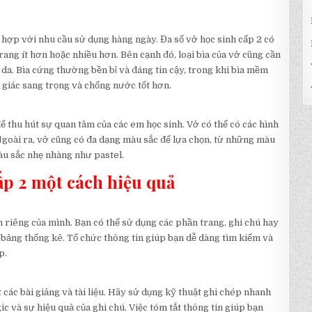
 hợp với nhu cầu sử dụng hàng ngày. Đa số vở học sinh cấp 2 có
rang ít hơn hoặc nhiều hơn. Bên cạnh đó, loại bìa của vở cũng cần
 da. Bìa cứng thường bền bỉ và đáng tin cậy, trong khi bìa mềm
 giác sang trọng và chống nước tốt hơn.
ể thu hút sự quan tâm của các em học sinh. Vở có thể có các hình
 Ngoài ra, vở cũng có đa dạng màu sắc để lựa chọn, từ những màu
àu sắc nhẹ nhàng như pastel.
ấp 2 một cách hiệu quả
h riêng của mình. Bạn có thể sử dụng các phần trang, ghi chú hay
 bảng thống kê. Tổ chức thông tin giúp bạn dễ dàng tìm kiếm và
p.
t các bài giảng và tài liệu. Hãy sử dụng kỹ thuật ghi chép nhanh
gic và sự hiệu quả của ghi chú. Việc tóm tắt thông tin giúp bạn