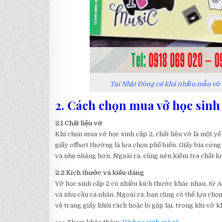
Tại Nhật Đông có khá nhiều mẫu vở h
2. Cách chọn mua vở học sinh
2.1 Chất liệu vở
Khi chọn mua vở học sinh cấp 2, chất liệu vở là một y
giấy offset thường là lựa chọn phổ biến. Giấy bìa cứn
và nhẹ nhàng hơn. Ngoài ra, cũng nên kiểm tra chất l
2.2 Kích thước và kiểu dáng
Vở học sinh cấp 2 có nhiều kích thước khác nhau, từ A
và nhu cầu cá nhân. Ngoài ra, bạn cũng có thể lựa chọ
vệ trang giấy khỏi rách hoặc bị gập lại, trong khi vở 