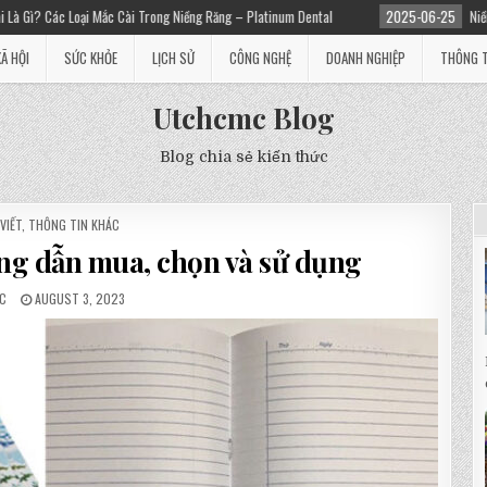
 Trong Niềng Răng – Platinum Dental
2025-06-25
Niềng răng giá bao nhiêu? C
XÃ HỘI
SỨC KHỎE
LỊCH SỬ
CÔNG NGHỆ
DOANH NGHIỆP
THÔNG T
Utchcmc Blog
Blog chia sẻ kiến thức
D
VIẾT
,
THÔNG TIN KHÁC
ớng dẫn mua, chọn và sử dụng
C
AUGUST 3, 2023