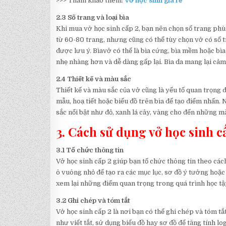
>>> Tham khảo thêm:
Vở học sinh giá rẻ
2.3 Số trang và loại bìa
Khi mua vở học sinh cấp 2, bạn nên chọn số trang phù
từ 60-80 trang, nhưng cũng có thể tùy chọn vở có số t
được lưu ý. Bìavở có thể là bìa cứng, bìa mềm hoặc bìa
nhẹ nhàng hơn và dễ dàng gấp lại. Bìa da mang lại cảm
2.4 Thiết kế và màu sắc
Thiết kế và màu sắc của vở cũng là yếu tố quan trọng đ
mẫu, hoạ tiết hoặc biểu đồ trên bìa để tạo điểm nhấn.
sắc nổi bật như đỏ, xanh lá cây, vàng cho đến những m
3. Cách sử dụng vở học sinh c
3.1 Tổ chức thông tin
Vở học sinh cấp 2 giúp bạn tổ chức thông tin theo các
ô vuông nhỏ để tạo ra các mục lục, sơ đồ ý tưởng hoặc
xem lại những điểm quan trọng trong quá trình học tậ
3.2 Ghi chép và tóm tắt
Vở học sinh cấp 2 là nơi bạn có thể ghi chép và tóm tắ
như viết tắt, sử dụng biểu đồ hay sơ đồ để tăng tính lo