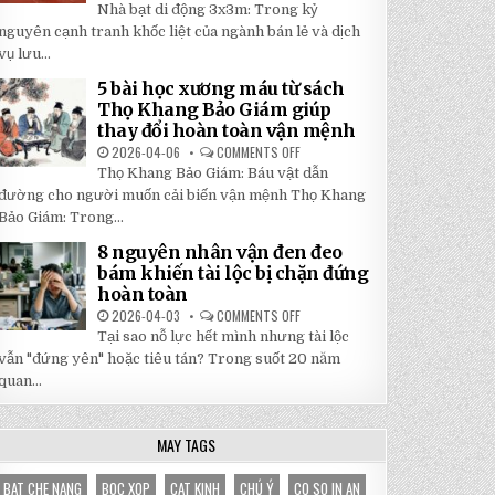
5
Nhà bạt di động 3x3m: Trong kỷ
TẬN
LÝ
GỐC
DO
nguyên cạnh tranh khốc liệt của ngành bán lẻ và dịch
TẠI
NHÀ
NHẬT
vụ lưu...
BẠT
ĐÔNG
DI
ĐỘNG
5 bài học xương máu từ sách
3X3M
Thọ Khang Bảo Giám giúp
LÀ
LỰA
thay đổi hoàn toàn vận mệnh
CHỌN
HOÀN
2026-04-06
COMMENTS OFF
ON
HẢO
5
Thọ Khang Bảo Giám: Báu vật dẫn
CHO
BÀI
GIAN
HỌC
đường cho người muốn cải biến vận mệnh Thọ Khang
HÀNG
XƯƠNG
CỦA
Bảo Giám: Trong...
MÁU
BẠN
TỪ
SÁCH
8 nguyên nhân vận đen đeo
THỌ
bám khiến tài lộc bị chặn đứng
KHANG
BẢO
hoàn toàn
GIÁM
GIÚP
2026-04-03
COMMENTS OFF
ON
THAY
8
Tại sao nỗ lực hết mình nhưng tài lộc
ĐỔI
NGUYÊN
HOÀN
NHÂN
vẫn "đứng yên" hoặc tiêu tán? Trong suốt 20 năm
TOÀN
VẬN
VẬN
quan...
ĐEN
MỆNH
ĐEO
BÁM
KHIẾN
TÀI
MAY TAGS
LỘC
BỊ
CHẶN
BAT CHE NANG
BOC XOP
CAT KINH
CHÚ Ý
CO SO IN AN
ĐỨNG