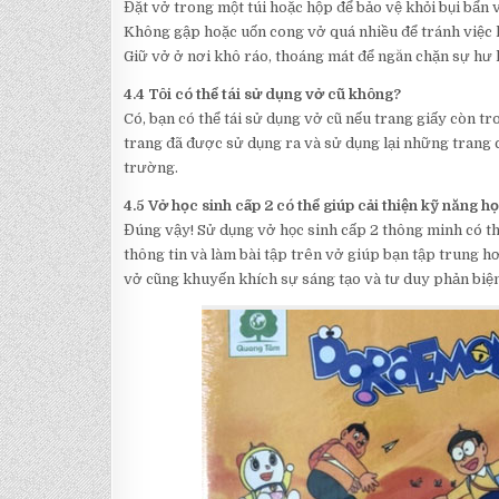
Đặt vở trong một túi hoặc hộp để bảo vệ khỏi bụi bẩn v
Không gập hoặc uốn cong vở quá nhiều để tránh việc l
Giữ vở ở nơi khô ráo, thoáng mát để ngăn chặn sự hư 
4.4 Tôi có thể tái sử dụng vở cũ không?
Có, bạn có thể tái sử dụng vở cũ nếu trang giấy còn tr
trang đã được sử dụng ra và sử dụng lại những trang cò
trường.
4.5 Vở học sinh cấp 2 có thể giúp cải thiện kỹ năng h
Đúng vậy! Sử dụng vở học sinh cấp 2 thông minh có thể
thông tin và làm bài tập trên vở giúp bạn tập trung hơ
vở cũng khuyến khích sự sáng tạo và tư duy phản biện