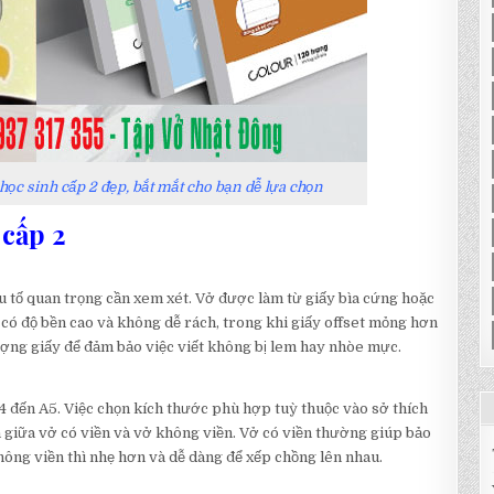
ọc sinh cấp 2 đẹp, bắt mắt cho bạn dễ lựa chọn
 cấp 2
ếu tố quan trọng cần xem xét. Vở được làm từ giấy bìa cứng hoặc
g có độ bền cao và không dễ rách, trong khi giấy offset mỏng hơn
ượng giấy để đảm bảo việc viết không bị lem hay nhòe mực.
4 đến A5. Việc chọn kích thước phù hợp tuỳ thuộc vào sở thích
n giữa vở có viền và vở không viền. Vở có viền thường giúp bảo
không viền thì nhẹ hơn và dễ dàng để xếp chồng lên nhau.