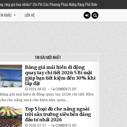
hi Phí Các Phương Pháp Niềng Răng Phổ Biến
2025-03-01
Thiền chuông là gì? Lợ
IN KHÁC
LIÊN HỆ
TIN BÀI MỚI NHẤT
Bảng giá mái hiên di động
quay tay chi tiết 2026: 5 Bí mật
giúp bạn tiết kiệm đến 30% khi
lắp đặt
2026-08-03
COMMENTS OFF
ON
BẢNG
Bảng giá mái hiên di động quay tay 2026 chi tiết: Nhu
GIÁ
MÁI
cầu che nắng mưa cho hiên nhà, quán...
HIÊN
DI
Top 5 loại dù che nắng ngoài
ĐỘNG
QUAY
trời sân trường siêu bền đáng
TAY
đầu tư nhất 2026
CHI
TIẾT
2026-07-27
COMMENTS OFF
ON
2026: