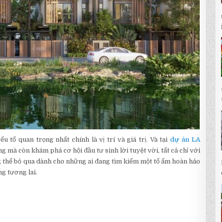
 tố quan trọng nhất chính là vị trí và giá trị. Và tại
dự án LA
ng mà còn khám phá cơ hội đầu tư sinh lời tuyệt vời, tất cả chỉ với
ng thể bỏ qua dành cho những ai đang tìm kiếm một tổ ấm hoàn hảo
g tương lai.