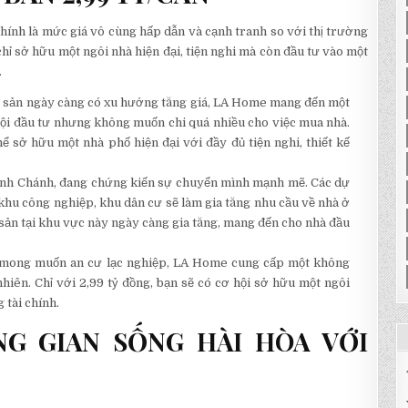
hính là mức giá vô cùng hấp dẫn và cạnh tranh so với thị trường
chỉ sở hữu một ngôi nhà hiện đại, tiện nghi mà còn đầu tư vào một
.
ng sản ngày càng có xu hướng tăng giá, LA Home mang đến một
hội đầu tư nhưng không muốn chi quá nhiều cho việc mua nhà.
ể sở hữu một nhà phố hiện đại với đầy đủ tiện nghi, thiết kế
 Bình Chánh, đang chứng kiến sự chuyển mình mạnh mẽ. Các dự
 khu công nghiệp, khu dân cư sẽ làm gia tăng nhu cầu về nhà ở
 sản tại khu vực này ngày càng gia tăng, mang đến cho nhà đầu
h mong muốn an cư lạc nghiệp, LA Home cung cấp một không
nhiên. Chỉ với 2,99 tỷ đồng, bạn sẽ có cơ hội sở hữu một ngôi
 tài chính.
G GIAN SỐNG HÀI HÒA VỚI