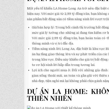
Một yếu tố khiến LA Home Long An trở nên đặc biệt c
hiện nay. Với mức giá từ 2,99 tỷ đồng/căn, bạn không 
sản phẩm bất động sản có tiềm năng sinh lời vượt trội
Giá bán hợp lý: Trong bối cảnh thị trường bất độ
mức giá lý tưởng cho những ai đang tìm kiếm cơ 
Với mức giá 2,99 tỷ đồng/căn, bạn hoàn toàn có th
thông minh và vị trí đắc địa.
Tiềm năng sinh lời: Long An, đặc biệt là khu vực
án hạ tầng giao thông lớn và sự phát triển của các
trong khu vực. Điều này khiến cho giá trị bất động
tư cơ hội sinh lời hấp dẫn trong tương lai.
Lợi ích cho người mua ở: Đối với những gia đìn
gian sống thoải mái, an toàn và gần gũi với thiên 
nhà đẹp, tiện nghi mà lại không phải chịu gánh nặng
DỰ ÁN LA HOME: KHÔN
THIÊN NHIÊN