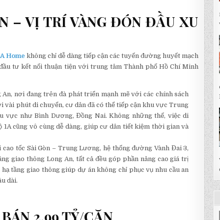
N – VỊ TRÍ VÀNG ĐÓN ĐẦU XU
A Home
không chỉ dễ dàng tiếp cận các tuyến đường huyết mạch
 đầu tư kết nối thuận tiện với trung tâm Thành phố Hồ Chí Minh
 An, nơi đang trên đà phát triển mạnh mẽ với các chính sách
ới vài phút di chuyển, cư dân đã có thể tiếp cận khu vực Trung
u vực như Bình Dương, Đồng Nai. Không những thế, việc di
1A cũng vô cùng dễ dàng, giúp cư dân tiết kiệm thời gian và
i cao tốc Sài Gòn – Trung Lương, hệ thống đường Vành Đai 3,
ầng giao thông Long An, tất cả đều góp phần nâng cao giá trị
g hạ tầng giao thông giúp dự án không chỉ phục vụ nhu cầu an
u dài.
BÁN 2,99 TỶ/CĂN