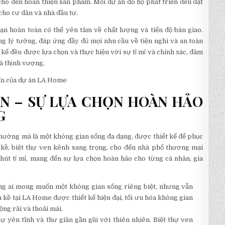
g cho đến hoàn thiện sản phẩm. Mỗi dự án do họ phát triển đều đạt
cho cư dân và nhà đầu tư.
ạn hoàn toàn có thể yên tâm về chất lượng và tiến độ bàn giao.
g lý tưởng, đáp ứng đầy đủ mọi nhu cầu về tiện nghi và an toàn
 kế đều được lựa chọn và thực hiện với sự tỉ mỉ và chính xác, đảm
và thịnh vượng.
N – SỰ LỰA CHỌN HOÀN HẢO
G
hường mà là một không gian sống đa dạng, được thiết kế để phục
n kề, biệt thự ven kênh sang trọng, cho đến nhà phố thương mại
út tỉ mỉ, mang đến sự lựa chọn hoàn hảo cho từng cá nhân, gia
ững ai mong muốn một không gian sống riêng biệt, nhưng vẫn
 kề tại LA Home được thiết kế hiện đại, tối ưu hóa không gian
ng rãi và thoải mái.
ự yên tĩnh và thư giãn gần gũi với thiên nhiên. Biệt thự ven