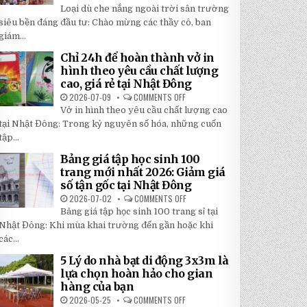
TOP
5
Loại dù che nắng ngoài trời sân trường
5
BÍ
LOẠI
siêu bền đáng đầu tư: Chào mừng các thầy cô, ban
MẬT
DÙ
GIÚP
giám...
CHE
BẠN
NẮNG
TIẾT
NGOÀI
KIỆM
Chỉ 24h để hoàn thành vở in
TRỜI
ĐẾN
hình theo yêu cầu chất lượng
SÂN
30%
TRƯỜNG
KHI
cao, giá rẻ tại Nhật Đông
SIÊU
LẮP
BỀN
2026-07-09
COMMENTS OFF
ĐẶT
ON
ĐÁNG
CHỈ
Vở in hình theo yêu cầu chất lượng cao
ĐẦU
24H
TƯ
ĐỂ
tại Nhật Đông: Trong kỷ nguyên số hóa, những cuốn
NHẤT
HOÀN
2026
tập...
THÀNH
VỞ
IN
Bảng giá tập học sinh 100
HÌNH
trang mới nhất 2026: Giảm giá
THEO
YÊU
số tận gốc tại Nhật Đông
CẦU
CHẤT
2026-07-02
COMMENTS OFF
ON
LƯỢNG
BẢNG
Bảng giá tập học sinh 100 trang sỉ tại
CAO,
GIÁ
GIÁ
TẬP
Nhật Đông: Khi mùa khai trường đến gần hoặc khi
RẺ
HỌC
TẠI
các...
SINH
NHẬT
100
ĐÔNG
TRANG
5 Lý do nhà bạt di động 3x3m là
MỚI
lựa chọn hoàn hảo cho gian
NHẤT
2026:
hàng của bạn
GIẢM
GIÁ
2026-05-25
COMMENTS OFF
ON
SỐ