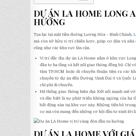
DỰ ÁN LA HOME LONG A
HƯỚNG
Tọa lạc tại mặt tiền đường Lương Hòa – Bình Chánh,
L
mà còn sở hữu vị trí chiến lược, giúp cư dân và nhà
cũng như các khu vực lân cận.
Vị trí đắc địa: dự án LA Home nằm ở khu vực Long
đầu tư hạ tầng và kết nối giao thông đồng bộ. Chỉ v
tâm TP.HCM hoặc di chuyển thuận tiện ra các kh
chuyển từ dự án đến Đường Vành Đai 3 và Quốc Lộ 
chi phí di chuyển.
Hệ thống giao thông hiện đại: Kết nối mạnh mẽ vớ
và đặc biệt là sự phát triển không ngừng của hạ t
bất động sản tại khu vực này. Những tiến bộ tron
cư mà còn mang đến những cơ hội đầu tư sinh lời lâ
DỰ ÁN LA HOME VỚI GIÁ 