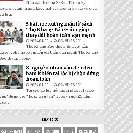
5
Nhà bạt di động 3x3m: Trong kỷ
TẬN
LÝ
GỐC
DO
nguyên cạnh tranh khốc liệt của ngành bán lẻ và dịch
TẠI
NHÀ
NHẬT
vụ lưu...
BẠT
ĐÔNG
DI
ĐỘNG
5 bài học xương máu từ sách
3X3M
Thọ Khang Bảo Giám giúp
LÀ
LỰA
thay đổi hoàn toàn vận mệnh
CHỌN
HOÀN
2026-04-06
COMMENTS OFF
ON
HẢO
5
Thọ Khang Bảo Giám: Báu vật dẫn
CHO
BÀI
GIAN
HỌC
đường cho người muốn cải biến vận mệnh Thọ Khang
HÀNG
XƯƠNG
CỦA
Bảo Giám: Trong...
MÁU
BẠN
TỪ
SÁCH
8 nguyên nhân vận đen đeo
THỌ
bám khiến tài lộc bị chặn đứng
KHANG
BẢO
hoàn toàn
GIÁM
GIÚP
2026-04-03
COMMENTS OFF
ON
THAY
8
Tại sao nỗ lực hết mình nhưng tài lộc
ĐỔI
NGUYÊN
HOÀN
NHÂN
vẫn "đứng yên" hoặc tiêu tán? Trong suốt 20 năm
TOÀN
VẬN
VẬN
quan...
ĐEN
MỆNH
ĐEO
BÁM
KHIẾN
TÀI
MAY TAGS
LỘC
BỊ
CHẶN
BAT CHE NANG
BOC XOP
CAT KINH
CHÚ Ý
CO SO IN AN
ĐỨNG