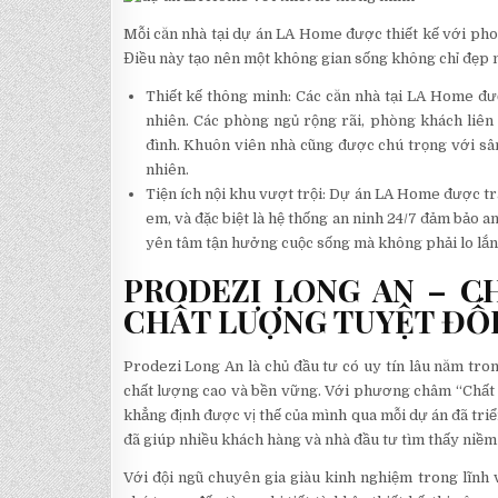
Mỗi căn nhà tại dự án LA Home được thiết kế với pho
Điều này tạo nên một không gian sống không chỉ đẹp 
Thiết kế thông minh: Các căn nhà tại LA Home đượ
nhiên. Các phòng ngủ rộng rãi, phòng khách liên
đình. Khuôn viên nhà cũng được chú trọng với sâ
nhiên.
Tiện ích nội khu vượt trội: Dự án LA Home được tra
em, và đặc biệt là hệ thống an ninh 24/7 đảm bảo an
yên tâm tận hưởng cuộc sống mà không phải lo lắng
PRODEZI LONG AN – CH
CHẤT LƯỢNG TUYỆT ĐỐ
Prodezi Long An là chủ đầu tư có uy tín lâu năm tron
chất lượng cao và bền vững. Với phương châm “Chất l
khẳng định được vị thế của mình qua mỗi dự án đã triể
đã giúp nhiều khách hàng và nhà đầu tư tìm thấy niềm
Với đội ngũ chuyên gia giàu kinh nghiệm trong lĩnh