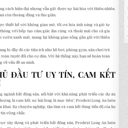
ng cách hiện đại nhưng vẫn giữ được sự hài hòa với thiên nhiên.
mà còn thoáng đãng và thư giãn.
c thiết kế với không gian mở, tối ưu hóa ánh sáng và gió tự
 thông với bếp tạo cảm giác ấm cúng và thoải mái cho cả gia
n vườn xanh mát, mang lại không gian sống gần gũi với thiên
ng bị đầy đủ các tiện ích như hồ bơi, phòng gym, sân chơi trẻ
 toàn tuyệt đối cho cư dân. Với hệ thống này, bạn sẽ hoàn toàn
 về vấn đề an ninh.
Ủ ĐẦU TƯ UY TÍN, CAM KẾT
I
g ngành bất động sản, nổi bật với khả năng phát triển các dự án
ượng là cam kết, sự hài lòng là mục tiêu”, Prodezi Long An luôn
n khai. Sự chuyên nghiệp, tận tâm và cam kết đúng tiến độ của họ
 tin vững chắc.
 vực xây dựng và phát triển bất động sản, Prodezi Long An luôn