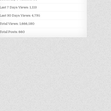
Last 7 Days Views:
1,113
Last 30 Days Views:
4,795
Total Views:
1,666,580
Total Posts:
660