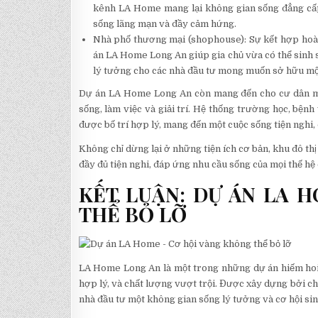
kênh LA Home mang lại không gian sống đẳng cấp,
sống lãng mạn và đầy cảm hứng.
Nhà phố thương mại (shophouse): Sự kết hợp hoàn
án LA Home Long An giúp gia chủ vừa có thể sinh s
lý tưởng cho các nhà đầu tư mong muốn sở hữu một
Dự án LA Home Long An còn mang đến cho cư dân một 
sống, làm việc và giải trí. Hệ thống trường học, bệnh
được bố trí hợp lý, mang đến một cuộc sống tiện nghi,
Không chỉ dừng lại ở những tiện ích cơ bản, khu đô t
đầy đủ tiện nghi, đáp ứng nhu cầu sống của mọi thế hệ 
KẾT LUẬN: DỰ ÁN LA 
THỂ BỎ LỠ
LA Home Long An là một trong những dự án hiếm hoi hi
hợp lý, và chất lượng vượt trội. Được xây dựng bởi ch
nhà đầu tư một không gian sống lý tưởng và cơ hội sin