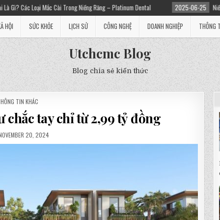
ắc Cài Trong Niềng Răng – Platinum Dental
2025-06-25
Niềng răng giá bao nh
XÃ HỘI
SỨC KHỎE
LỊCH SỬ
CÔNG NGHỆ
DOANH NGHIỆP
THÔNG T
Utchcmc Blog
Blog chia sẻ kiến thức
POSTED
THÔNG TIN KHÁC
N
chắc tay chỉ từ 2,99 tỷ đồng
NOVEMBER 20, 2024