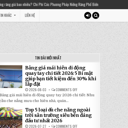
iêu? Chi Phí Các Phương Pháp Niềng Răng Phổ Biến
2025-03-01
Thiền chuông là
IN KHÁC
LIÊN HỆ
TIN BÀI MỚI NHẤT
Bảng giá mái hiên di động
quay tay chi tiết 2026: 5 Bí mật
giúp bạn tiết kiệm đến 30% khi
lắp đặt
2026-08-03
COMMENTS OFF
ON
BẢNG
Bảng giá mái hiên di động quay tay 2026 chi tiết: Nhu
GIÁ
MÁI
cầu che nắng mưa cho hiên nhà, quán...
HIÊN
DI
Top 5 loại dù che nắng ngoài
ĐỘNG
QUAY
trời sân trường siêu bền đáng
TAY
đầu tư nhất 2026
CHI
TIẾT
2026-07-27
COMMENTS OFF
ON
2026: