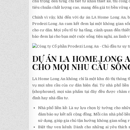
chú trọng đến từng chi tiết từ khâu thiết kế, thi côn
tiêu chuẩn chất lượng cao, mang đến giá trị bền vững 
Chính vì vậy, khi đến với dự án LA Home Long An, b
Prodezi Long An cam kết đem lại một không gian sốn
cho cư dân. Mọi yếu tố từ hạ tầng, cảnh quan đến thiết
bảo đem lại cho bạn một cuộc sống tiện nghi, an lành 
DỰ ÁN LA HOME LONG A
CHO MỌI NHU CẦU SỐN
LA Home Long An không chỉ là một khu đô thị thông t
vụ mọi nhu cầu của cư dân hiện đại. Từ nhà phố liề
(shophouse), mọi sản phẩm tại đây đều được chăm ch
đình hay nhà đầu tư.
Nhà phố liền kề: Là sự lựa chọn lý tưởng cho nh
đảm bảo sự kết nối cộng đồng. Mỗi căn nhà phố liền
sử dụng, giúp gia chủ tận hưởng không gian sống rộ
Biệt thự ven kênh: Dành cho những ai yêu thích s