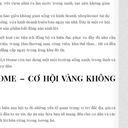
 với view nhìn ra làn nước trong xanh, tạo nên không gian
 hảo giữa không gian sống và kinh doanh, shophouse tại dự
ống, vừa kinh doanh buôn bán ngay tại nhà. Đây là một cơ hội
 sản phẩm bất động sản sinh lời.
loạt các tiện ích đồng bộ và hiện đại, phục vụ đầy đủ nhu cầu
 viện, trung tâm thương mại, công viên, khu thể thao… tất cả đều
 đẳng cấp ngay trong lòng khu đô thị.
hị LA Home còn tạo dựng một môi trường sống xanh, trong lành và
cư dân.
HOME – CƠ HỘI VÀNG KHÔNG
ện nay hội tụ đủ những yếu tố quan trọng: vị trí đắc địa, giá cả
ủ đầu tư uy tín, dự án này hứa hẹn sẽ mang đến cho cư dân và các
h lời bền vững trong tương lai.