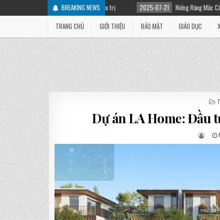
Nguyên nhân và cách điều trị
BREAKING NEWS
2025-07-21
Niềng Răng Mắc Cài Là Gì? Các Loại M
TRANG CHỦ
GIỚI THIỆU
BẢO MẬT
GIÁO DỤC
I
Dự án LA Home: Đầu tư 