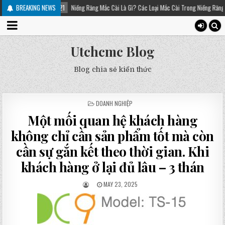
7-21
BREAKING NEWS
Niềng Răng Mắc Cài Là Gì? Các Loại Mắc Cài Trong Niềng Răng – Platinum Dental
Utchcmc Blog
Blog chia sẻ kiến thức
POSTED
DOANH NGHIỆP
IN
Một mối quan hệ khách hàng
không chỉ cần sản phẩm tốt mà còn
cần sự gắn kết theo thời gian. Khi
khách hàng ở lại đủ lâu – 3 thán
MAY 23, 2025