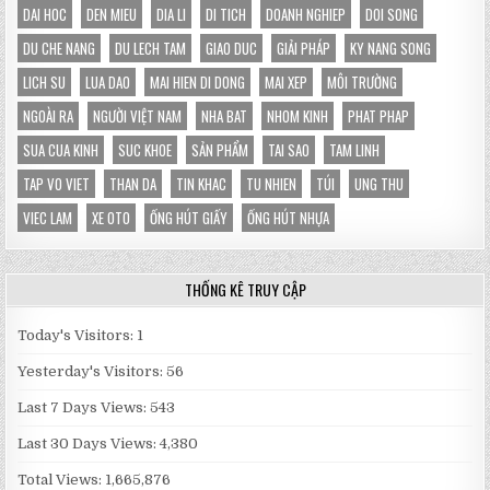
DAI HOC
DEN MIEU
DIA LI
DI TICH
DOANH NGHIEP
DOI SONG
DU CHE NANG
DU LECH TAM
GIAO DUC
GIẢI PHÁP
KY NANG SONG
LICH SU
LUA DAO
MAI HIEN DI DONG
MAI XEP
MÔI TRƯỜNG
NGOÀI RA
NGƯỜI VIỆT NAM
NHA BAT
NHOM KINH
PHAT PHAP
SUA CUA KINH
SUC KHOE
SẢN PHẨM
TAI SAO
TAM LINH
TAP VO VIET
THAN DA
TIN KHAC
TU NHIEN
TÚI
UNG THU
VIEC LAM
XE OTO
ỐNG HÚT GIẤY
ỐNG HÚT NHỰA
THỐNG KÊ TRUY CẬP
Today's Visitors:
1
Yesterday's Visitors:
56
Last 7 Days Views:
543
Last 30 Days Views:
4,380
Total Views:
1,665,876