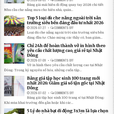
BẢNG
Bảng giá mái hiên di động quay tay 2026 chi tiết:
GIÁ
MÁI
Nhu cầu che nắng mưa cho hiên nhà, quán...
HIÊN
DI
Top 5 loại dù che nắng ngoài trời sân
ĐỘNG
QUAY
trường siêu bền đáng đầu tư nhất 2026
TAY
CHI
2026-07-27
COMMENTS OFF
ON
TIẾT
TOP
Loại dù che nắng ngoài trời sân trường siêu bền
2026:
5
5
LOẠI
đáng đầu tư: Chào mừng các thầy cô, ban giám...
BÍ
DÙ
MẬT
CHE
Chỉ 24h để hoàn thành vở in hình theo
GIÚP
NẮNG
BẠN
NGOÀI
yêu cầu chất lượng cao, giá rẻ tại Nhật
TIẾT
TRỜI
Đông
KIỆM
SÂN
ĐẾN
TRƯỜNG
2026-07-09
COMMENTS OFF
ON
30%
SIÊU
CHỈ
KHI
BỀN
Vở in hình theo yêu cầu chất lượng cao tại Nhật
24H
LẮP
ĐÁNG
ĐỂ
ĐẶT
Đông: Trong kỷ nguyên số hóa, những cuốn tập...
ĐẦU
HOÀN
TƯ
THÀNH
NHẤT
Bảng giá tập học sinh 100 trang mới
VỞ
2026
IN
nhất 2026: Giảm giá số tận gốc tại Nhật
HÌNH
Đông
THEO
YÊU
2026-07-02
COMMENTS OFF
ON
CẦU
BẢNG
CHẤT
Bảng giá tập học sinh 100 trang sỉ tại Nhật Đông:
GIÁ
LƯỢNG
TẬP
Khi mùa khai trường đến gần hoặc khi các...
CAO,
HỌC
GIÁ
SINH
RẺ
5 Lý do nhà bạt di động 3x3m là lựa chọn
100
TẠI