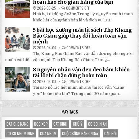
TRANG
hoàn hảo cho gian hàng của bạn
NHẬT
MỚI
ĐÔNG
NHẤT
2026-05-25
COMMENTS OFF
ON
2026:
5
Nhà bạt di động 3x3m: Trong kỷ nguyên cạnh tranh
GIẢM
LÝ
GIÁ
DO
khốc liệt của ngành bán lẻ và dịch vụ lưu...
SỐ
NHÀ
TẬN
BẠT
5 bài học xương máu từ sách Thọ Khang
GỐC
DI
TẠI
ĐỘNG
Bảo Giám giúp thay đổi hoàn toàn vận
NHẬT
3X3M
mệnh
ĐÔNG
LÀ
LỰA
2026-04-06
COMMENTS OFF
ON
CHỌN
5
HOÀN
Thọ Khang Bảo Giám: Báu vật dẫn đường cho người
BÀI
HẢO
HỌC
muốn cải biến vận mệnh Thọ Khang Bảo Giám: Trong...
CHO
XƯƠNG
GIAN
MÁU
HÀNG
8 nguyên nhân vận đen đeo bám khiến
TỪ
CỦA
SÁCH
tài lộc bị chặn đứng hoàn toàn
BẠN
THỌ
KHANG
2026-04-03
COMMENTS OFF
ON
BẢO
8
Tại sao nỗ lực hết mình nhưng tài lộc vẫn "đứng
GIÁM
NGUYÊN
GIÚP
NHÂN
yên" hoặc tiêu tán? Trong suốt 20 năm quan...
THAY
VẬN
ĐỔI
ĐEN
HOÀN
ĐEO
TOÀN
BÁM
MAY TAGS
VẬN
KHIẾN
MỆNH
TÀI
LỘC
BỊ
BAT CHE NANG
BOC XOP
CAT KINH
CHÚ Ý
CO SO IN AN
CHẶN
ĐỨNG
CO SO NHOM KINH
CUA NHOM
CUỘC SỐNG HÀNG NGÀY
CÂU HỎI
HOÀN
TOÀN