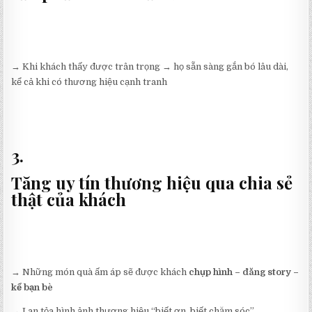
→ Khi khách thấy được trân trọng → họ sẵn sàng gắn bó lâu dài,
kể cả khi có thương hiệu cạnh tranh
3.
Tăng uy tín thương hiệu qua chia sẻ
thật của khách
→ Những món quà ấm áp sẽ được khách
chụp hình – đăng story –
kể bạn bè
→ Lan tỏa hình ảnh thương hiệu “biết ơn, biết chăm sóc”