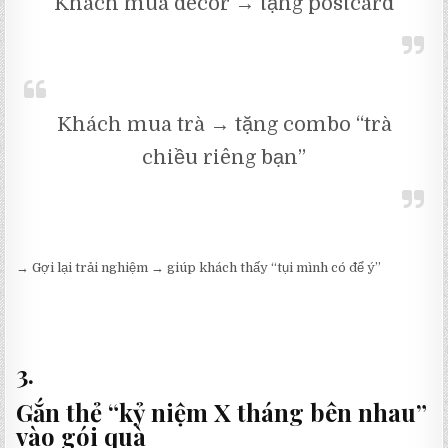
Khách mua decor → tặng postcard
Khách mua trà → tặng combo “trà
chiều riêng bạn”
→ Gợi lại trải nghiệm → giúp khách thấy “tụi mình có để ý”
3.
Gắn thẻ “kỷ niệm X tháng bên nhau”
vào gói quà