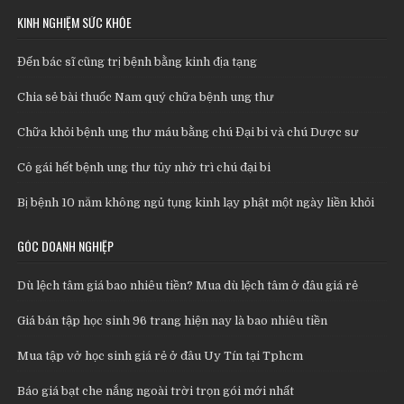
KINH NGHIỆM SỨC KHỎE
Đến bác sĩ cũng trị bệnh bằng kinh địa tạng
Chia sẻ bài thuốc Nam quý chữa bệnh ung thư
Chữa khỏi bệnh ung thư máu bằng chú Đại bi và chú Dược sư
Cô gái hết bệnh ung thư tủy nhờ trì chú đại bi
Bị bệnh 10 năm không ngủ tụng kinh lạy phật một ngày liền khỏi
GÓC DOANH NGHIỆP
Dù lệch tâm giá bao nhiêu tiền? Mua dù lệch tâm ở đâu giá rẻ
Giá bán tập học sinh 96 trang hiện nay là bao nhiêu tiền
Mua tập vở học sinh giá rẻ ở đâu Uy Tín tại Tphcm
Báo giá bạt che nắng ngoài trời trọn gói mới nhất