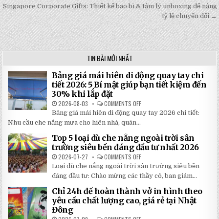
navigation
Singapore Corporate Gifts: Thiết kế bao bì & tâm lý unboxing để nâng
tỷ lệ chuyển đổi →
TIN BÀI MỚI NHẤT
Bảng giá mái hiên di động quay tay chi
tiết 2026: 5 Bí mật giúp bạn tiết kiệm đến
30% khi lắp đặt
2026-08-03
COMMENTS OFF
ON
BẢNG
Bảng giá mái hiên di động quay tay 2026 chi tiết:
GIÁ
MÁI
Nhu cầu che nắng mưa cho hiên nhà, quán...
HIÊN
DI
Top 5 loại dù che nắng ngoài trời sân
ĐỘNG
QUAY
trường siêu bền đáng đầu tư nhất 2026
TAY
CHI
2026-07-27
COMMENTS OFF
ON
TIẾT
TOP
Loại dù che nắng ngoài trời sân trường siêu bền
2026:
5
5
LOẠI
đáng đầu tư: Chào mừng các thầy cô, ban giám...
BÍ
DÙ
MẬT
CHE
Chỉ 24h để hoàn thành vở in hình theo
GIÚP
NẮNG
BẠN
NGOÀI
yêu cầu chất lượng cao, giá rẻ tại Nhật
TIẾT
TRỜI
Đông
KIỆM
SÂN
ĐẾN
TRƯỜNG