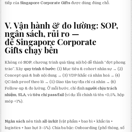
tiếp của
Singapore Corporate Gifts
được dùng đúng chỗ.
V. Vận hành & đo lường: SOP,
ngân sách, rủi ro —
để
Singapore Corporate
Gifts
chạy bền
Không có
SOP
, chương trình quà tặng nội bộ dễ thành “đợt phong
trào”. Xây
quy trình 6 bước
: (1) Mục tiêu & cohort nhân sự → (2)
Concept quà & hub nội dung → (3) VDP/khắc cá nhân hoá → (4)
QC/ảnh proof theo lô → (5) Giao tận tay/địa chỉ cá nhân → (6)
Follow-up & đo lường. Ở mỗi bước, chỉ định
người chịu trách
nhiệm
,
SLA
, và
tiêu chí pass/fail
(ví dụ: lỗi chính tả tên <0,5%, hộp
móp <1%).
Ngân sách
nên tính
all-in/kit
(vật phẩm + bao bì + khắc/in +
logistics + hao hụt 3–5%). Chia ba bậc: Onboarding (phổ thông, số