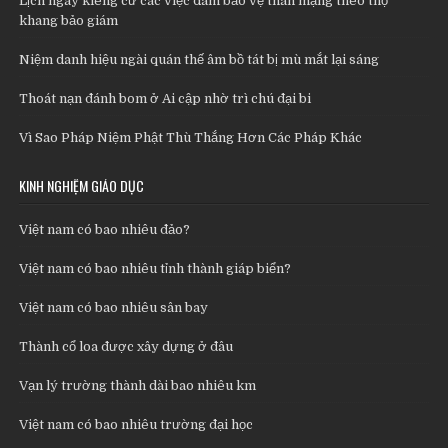
Lịch ngày kiêng cử các việc dâm bảo vệ thân mạng theo thọ
khang bảo giám
Niệm danh hiệu ngài quán thế âm bồ tát bị mù mắt lại sáng
Thoát nạn đánh bom ở Ai cập nhờ trì chú đại bi
Vì Sao Pháp Niệm Phật Thù Thắng Hơn Các Pháp Khác
KINH NGHIỆM GIÁO DỤC
Việt nam có bao nhiêu đảo?
Việt nam có bao nhiêu tỉnh thành giáp biển?
Việt nam có bao nhiêu sân bay
Thành cổ loa được xây dựng ở đâu
Vạn lý trường thành dài bao nhiêu km
Việt nam có bao nhiêu trường đại học