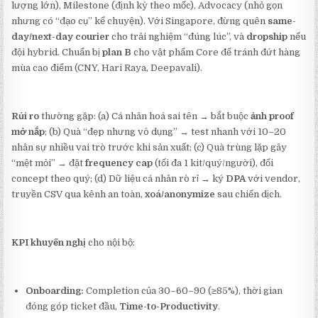
lượng lớn), Milestone (định kỳ theo mốc), Advocacy (nhỏ gọn
nhưng có “đạo cụ” kể chuyện). Với Singapore, đừng quên
same-
day/next-day courier
cho trải nghiệm “đúng lúc”, và
dropship
nếu
đội hybrid. Chuẩn bị
plan B
cho vật phẩm Core để tránh đứt hàng
mùa cao điểm (CNY, Hari Raya, Deepavali).
Rủi ro
thường gặp: (a) Cá nhân hoá sai tên → bắt buộc
ảnh proof
mở nắp
; (b) Quà “đẹp nhưng vô dụng” → test nhanh với 10–20
nhân sự nhiều vai trò trước khi sản xuất; (c) Quà trùng lặp gây
“mệt mỏi” → đặt
frequency cap
(tối đa 1 kit/quý/người), đổi
concept theo quý; (d) Dữ liệu cá nhân rò rỉ → ký
DPA
với vendor,
truyền CSV qua kênh an toàn,
xoá/anonymize
sau chiến dịch.
KPI khuyến nghị
cho nội bộ:
Onboarding:
Completion của 30–60–90 (≥85%), thời gian
đóng góp ticket đầu,
Time-to-Productivity
.