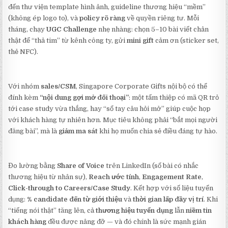
đến thư viện template hình ảnh, guideline thương hiệu “mềm”
(không ép logo to), và
policy rõ ràng
về quyền riêng tư. Mỗi
tháng, chạy
UGC Challenge
nhẹ nhàng: chọn 5–10 bài viết chân
thật để “thả tim” từ kênh công ty, gửi
mini gift
cảm ơn (sticker set,
thẻ NFC).
Với nhóm
sales/CSM
, Singapore Corporate Gifts nội bộ có thể
đính kèm
“nội dung gợi mở đối thoại”
: một tấm thiệp có mã QR trỏ
tới case study vừa thắng, hay “sổ tay câu hỏi mở” giúp cuộc họp
với khách hàng tự nhiên hơn. Mục tiêu không phải “bắt mọi người
đăng bài”, mà là
giảm ma sát
khi họ muốn chia sẻ điều đáng tự hào.
Đo lường bằng
Share of Voice
trên LinkedIn (số bài có nhắc
thương hiệu từ nhân sự),
Reach ước tính
,
Engagement Rate
,
Click-through to Careers/Case Study
. Kết hợp với số liệu tuyển
dụng:
% candidate đến từ giới thiệu
và
thời gian lấp đầy vị trí
. Khi
“tiếng nói thật” tăng lên, cả
thương hiệu tuyển dụng
lẫn
niềm tin
khách hàng
đều được nâng đỡ — và đó chính là sức mạnh gián