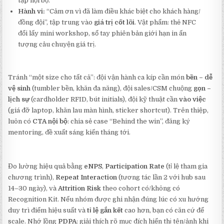
tập nội bộ.
Hành vi:
“Cảm ơn vì đã làm điều khác biệt cho khách hàng/
đồng đội”, tập trung vào
giá trị cốt lõi
. Vật phẩm: thẻ NFC
đổi lấy mini workshop, sổ tay phiên bản giới hạn in ấn
tượng câu chuyện giá trị.
Tránh “một size cho tất cả”: đội vận hành ca kíp cần món
bền – dễ
vệ sinh
(tumbler bền, khăn đa năng), đội sales/CSM chuộng
gọn –
lịch sự
(cardholder RFID, bút initials), đội kỹ thuật cần
vào việc
(giá đỡ laptop, khăn lau màn hình, sticker shortcut). Trên thiệp,
luôn có
CTA nội bộ
: chia sẻ case “Behind the win”, đăng ký
mentoring, đề xuất sáng kiến tháng tới.
Đo lường hiệu quả bằng
eNPS
,
Participation Rate
(tỉ lệ tham gia
chương trình),
Repeat Interaction
(tương tác lần 2 với hub sau
14–30 ngày), và
Attrition Risk
theo cohort có/không có
Recognition Kit. Nếu nhóm được ghi nhận đúng lúc có xu hướng
duy trì điểm hiệu suất và
tỉ lệ gắn kết
cao hơn, bạn có căn cứ để
scale. Nhớ lồng
PDPA
: giải thích rõ mục đích hiển thị tên/ảnh khi