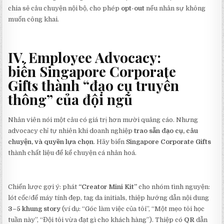
chia sẻ câu chuyện nội bộ, cho phép
opt-out
nếu nhân sự không
muốn công khai.
IV. Employee Advocacy:
biến
Singapore Corporate
Gifts
thành “đạo cụ truyền
thông” của đội ngũ
Nhân viên nói một câu có giá trị hơn mười quảng cáo. Nhưng
advocacy chỉ tự nhiên khi doanh nghiệp
trao sẵn đạo cụ, câu
chuyện, và quyền lựa chọn
. Hãy biến
Singapore Corporate Gifts
thành chất liệu để kể chuyện cá nhân hoá.
Chiến lược gợi ý: phát
“Creator Mini Kit”
cho nhóm tình nguyện:
lót cốc/đế máy tính đẹp, tag da initials, thiệp hướng dẫn nội dung
3–5 khung story
(ví dụ: “Góc làm việc của tôi”, “Một mẹo tôi học
tuần này”, “Đội tôi vừa đạt gì cho khách hàng”). Thiệp có
QR
dẫn