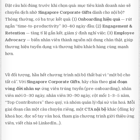
Đặt câu hỏi đúng trước khi chọn quà: mục tiêu kinh doanh nào sẽ
chuyển dịch nhờ
Singapore Corporate Gifts
dành cho nội bộ?
Thông thường, có ba trục kết quả: (1)
Onboarding hiệu quả
— rút
ngắn “time-to-productivity” 30–60 ngày đầu; (2)
Engagement &
Retention
— tăng tỉ lệ gắn kết, giảm ý định nghỉ việc; (3)
Employee
Advocacy
— biến nhân viên thành nguồn nội dung chân thật, giúp
thương hiệu tuyển dụng và thương hiệu khách hàng cùng mạnh
hơn.
Về đối tượng, hầu hết chương trình nội bộ thất bại vì “một bộ cho
tất cả”. Với
Singapore Corporate Gifts
, hãy chia theo
giai đoạn
vòng đời nhân sự
: ứng viên trúng tuyển (pre-onboarding), nhân
viên mới 0–30 ngày, nhân viên 30–90 ngày, cột mốc 1–3–5 năm,
“Top Contributors” theo quý, và nhóm quản lý/đại sứ văn hoá. Mỗi
giai đoạn cần một câu chuyện riêng, một
CTA nội bộ
khác (đăng ký
khoá học, đọc sổ tay văn hoá, tham gia chương trình giới thiệu ứng
viên, viết chia sẻ LinkedIn…).