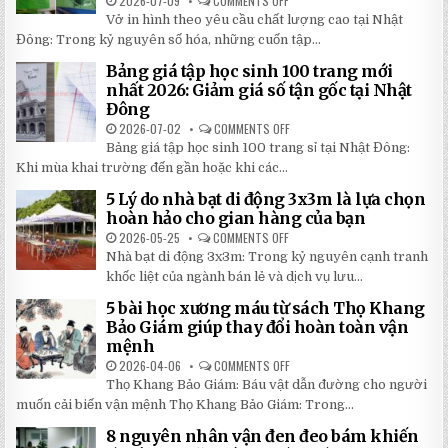
2026-07-09
COMMENTS OFF
ON
30%
SIÊU
CHỈ
KHI
BỀN
Vở in hình theo yêu cầu chất lượng cao tại Nhật
24H
LẮP
ĐÁNG
ĐỂ
ĐẶT
Đông: Trong kỷ nguyên số hóa, những cuốn tập...
ĐẦU
HOÀN
TƯ
THÀNH
NHẤT
Bảng giá tập học sinh 100 trang mới
VỞ
2026
IN
nhất 2026: Giảm giá số tận gốc tại Nhật
HÌNH
Đông
THEO
YÊU
2026-07-02
COMMENTS OFF
ON
CẦU
BẢNG
CHẤT
Bảng giá tập học sinh 100 trang sỉ tại Nhật Đông:
GIÁ
LƯỢNG
TẬP
Khi mùa khai trường đến gần hoặc khi các...
CAO,
HỌC
GIÁ
SINH
RẺ
5 Lý do nhà bạt di động 3x3m là lựa chọn
100
TẠI
TRANG
hoàn hảo cho gian hàng của bạn
NHẬT
MỚI
ĐÔNG
NHẤT
2026-05-25
COMMENTS OFF
ON
2026:
5
Nhà bạt di động 3x3m: Trong kỷ nguyên cạnh tranh
GIẢM
LÝ
GIÁ
DO
khốc liệt của ngành bán lẻ và dịch vụ lưu...
SỐ
NHÀ
TẬN
BẠT
5 bài học xương máu từ sách Thọ Khang
GỐC
DI
TẠI
ĐỘNG
Bảo Giám giúp thay đổi hoàn toàn vận
NHẬT
3X3M
mệnh
ĐÔNG
LÀ
LỰA
2026-04-06
COMMENTS OFF
ON
CHỌN
5
HOÀN
Thọ Khang Bảo Giám: Báu vật dẫn đường cho người
BÀI
HẢO
HỌC
muốn cải biến vận mệnh Thọ Khang Bảo Giám: Trong...
CHO
XƯƠNG
GIAN
MÁU
HÀNG
8 nguyên nhân vận đen đeo bám khiến
TỪ
CỦA