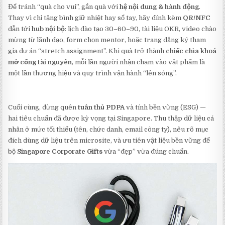
Để tránh “quà cho vui”, gắn quà với
hệ nội dung & hành động
.
Thay vì chỉ tặng bình giữ nhiệt hay sổ tay, hãy đính kèm
QR/NFC
dẫn tới
hub nội bộ
: lịch đào tạo 30–60–90, tài liệu OKR, video chào
mừng từ lãnh đạo, form chọn mentor, hoặc trang đăng ký tham
gia dự án “stretch assignment”. Khi quà trở thành
chiếc chìa khoá
mở cổng tài nguyên
, mỗi lần người nhận chạm vào vật phẩm là
một lần thương hiệu và quy trình vận hành “lên sóng”.
Cuối cùng, đừng quên
tuân thủ PDPA
và tính bền vững (ESG) —
hai tiêu chuẩn đã được kỳ vọng tại Singapore. Thu thập dữ liệu cá
nhân ở mức tối thiểu (tên, chức danh, email công ty), nêu rõ mục
đích dùng dữ liệu trên microsite, và ưu tiên vật liệu bền vững để
bộ
Singapore Corporate Gifts
vừa “đẹp” vừa đúng chuẩn.