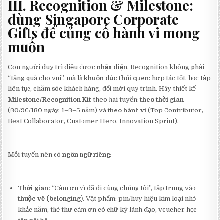
III. Recognition & Milestone:
dùng
Singapore Corporate
Gifts
để củng cố hành vi mong
muốn
Con người duy trì điều được
nhận diện
. Recognition không phải
“tặng quà cho vui”, mà là
khuôn đúc thói quen
: hợp tác tốt, học tập
liên tục, chăm sóc khách hàng, đổi mới quy trình. Hãy thiết kế
Milestone/Recognition Kit
theo hai tuyến:
theo thời gian
(30/90/180 ngày, 1–3–5 năm) và
theo hành vi
(Top Contributor,
Best Collaborator, Customer Hero, Innovation Sprint).
Mỗi tuyến nên có
ngôn ngữ riêng
:
Thời gian:
“Cảm ơn vì đã đi cùng chúng tôi”, tập trung vào
thuộc về (belonging)
. Vật phẩm: pin/huy hiệu kim loại nhỏ
khắc năm, thẻ thư cảm ơn có chữ ký lãnh đạo, voucher học