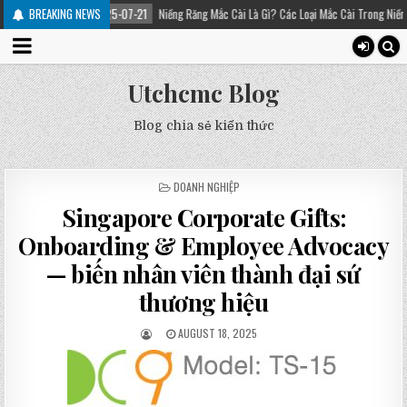
2025-07-21
BREAKING NEWS
Niềng Răng Mắc Cài Là Gì? Các Loại Mắc Cài Trong Niềng Răng – Platinum 
Utchcmc Blog
Blog chia sẻ kiến thức
POSTED
DOANH NGHIỆP
IN
Singapore Corporate Gifts:
Onboarding & Employee Advocacy
— biến nhân viên thành đại sứ
thương hiệu
AUGUST 18, 2025