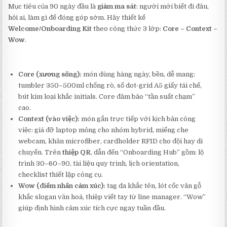
Mục tiêu của 90 ngày đầu là
giảm ma sát
: người mới biết đi đâu,
hỏi ai, làm gì để đóng góp sớm. Hãy thiết kế
Welcome/Onboarding Kit
theo công thức 3 lớp:
Core – Context –
Wow
.
Core (xương sống):
món dùng hàng ngày, bền, dễ mang:
tumbler 350–500ml chống rò, sổ dot-grid A5 giấy tái chế,
bút kim loại khắc initials. Core đảm bảo “tần suất chạm”
cao.
Context (vào việc):
món gắn trực tiếp với kịch bản công
việc: giá đỡ laptop mỏng cho nhóm hybrid, miếng che
webcam, khăn microfiber, cardholder RFID cho đội hay di
chuyển. Trên
thiệp QR
, dẫn đến “Onboarding Hub” gồm: lộ
trình 30–60–90, tài liệu quy trình, lịch orientation,
checklist thiết lập công cụ.
Wow (điểm nhấn cảm xúc):
tag da khắc tên, lót cốc vân gỗ
khắc slogan văn hoá, thiệp viết tay từ line manager. “Wow”
giúp định hình cảm xúc tích cực ngay tuần đầu.