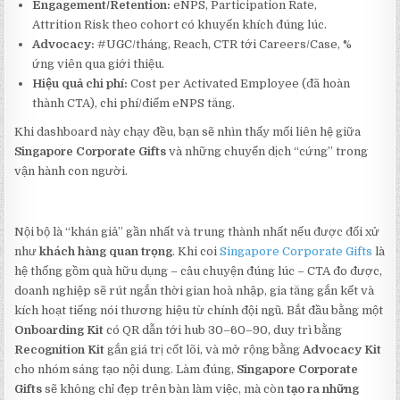
Engagement/Retention:
eNPS, Participation Rate,
Attrition Risk theo cohort có khuyến khích đúng lúc.
Advocacy:
#UGC/tháng, Reach, CTR tới Careers/Case, %
ứng viên qua giới thiệu.
Hiệu quả chi phí:
Cost per Activated Employee (đã hoàn
thành CTA), chi phí/điểm eNPS tăng.
Khi dashboard này chạy đều, bạn sẽ nhìn thấy mối liên hệ giữa
Singapore Corporate Gifts
và những chuyển dịch “cứng” trong
vận hành con người.
Nội bộ là “khán giả” gần nhất và trung thành nhất nếu được đối xử
như
khách hàng quan trọng
. Khi coi
Singapore Corporate Gifts
là
hệ thống gồm quà hữu dụng – câu chuyện đúng lúc – CTA đo được,
doanh nghiệp sẽ rút ngắn thời gian hoà nhập, gia tăng gắn kết và
kích hoạt tiếng nói thương hiệu từ chính đội ngũ. Bắt đầu bằng một
Onboarding Kit
có QR dẫn tới hub 30–60–90, duy trì bằng
Recognition Kit
gắn giá trị cốt lõi, và mở rộng bằng
Advocacy Kit
cho nhóm sáng tạo nội dung. Làm đúng,
Singapore Corporate
Gifts
sẽ không chỉ đẹp trên bàn làm việc, mà còn
tạo ra những