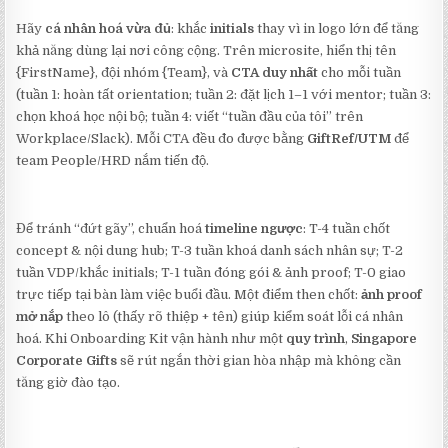
Hãy
cá nhân hoá vừa đủ
: khắc
initials
thay vì in logo lớn để tăng
khả năng dùng lại nơi công cộng. Trên microsite, hiển thị tên
{FirstName}, đội nhóm {Team}, và
CTA duy nhất
cho mỗi tuần
(tuần 1: hoàn tất orientation; tuần 2: đặt lịch 1–1 với mentor; tuần 3:
chọn khoá học nội bộ; tuần 4: viết “tuần đầu của tôi” trên
Workplace/Slack). Mỗi CTA đều đo được bằng
GiftRef/UTM
để
team People/HRD nắm tiến độ.
Để tránh “đứt gãy”, chuẩn hoá
timeline ngược
: T-4 tuần chốt
concept & nội dung hub; T-3 tuần khoá danh sách nhân sự; T-2
tuần VDP/khắc initials; T-1 tuần đóng gói & ảnh proof; T-0 giao
trực tiếp tại bàn làm việc buổi đầu. Một điểm then chốt:
ảnh proof
mở nắp
theo lô (thấy rõ thiệp + tên) giúp kiểm soát lỗi cá nhân
hoá. Khi Onboarding Kit vận hành như một
quy trình
,
Singapore
Corporate Gifts
sẽ rút ngắn thời gian hòa nhập mà không cần
tăng giờ đào tạo.