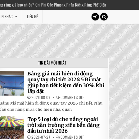
i Phí Các Phương Pháp Niềng Răng Phổ Biến
2025-03-01
Thiền chuông là gì? Lợi
IN KHÁC
LIÊN HỆ
TIN BÀI MỚI NHẤT
Bảng giá mái hiên di động
quay tay chi tiết 2026: 5 Bí mật
giúp bạn tiết kiệm đến 30% khi
lắp đặt
2026-08-03
COMMENTS OFF
ON
BẢNG
Bảng giá mái hiên di động quay tay 2026 chi tiết: Nhu
GIÁ
MÁI
cầu che nắng mưa cho hiên nhà, quán...
HIÊN
DI
Top 5 loại dù che nắng ngoài
ĐỘNG
QUAY
trời sân trường siêu bền đáng
TAY
đầu tư nhất 2026
CHI
TIẾT
2026-07-27
COMMENTS OFF
ON
2026: