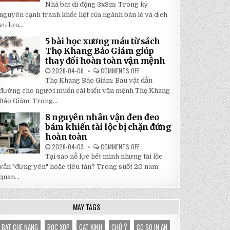
5
Nhà bạt di động 3x3m: Trong kỷ
TẬN
LÝ
GỐC
DO
nguyên cạnh tranh khốc liệt của ngành bán lẻ và dịch
TẠI
NHÀ
NHẬT
vụ lưu...
BẠT
ĐÔNG
DI
ĐỘNG
5 bài học xương máu từ sách
3X3M
Thọ Khang Bảo Giám giúp
LÀ
LỰA
thay đổi hoàn toàn vận mệnh
CHỌN
HOÀN
2026-04-06
COMMENTS OFF
ON
HẢO
5
Thọ Khang Bảo Giám: Báu vật dẫn
CHO
BÀI
GIAN
HỌC
đường cho người muốn cải biến vận mệnh Thọ Khang
HÀNG
XƯƠNG
CỦA
Bảo Giám: Trong...
MÁU
BẠN
TỪ
SÁCH
8 nguyên nhân vận đen đeo
THỌ
bám khiến tài lộc bị chặn đứng
KHANG
BẢO
hoàn toàn
GIÁM
GIÚP
2026-04-03
COMMENTS OFF
ON
THAY
8
Tại sao nỗ lực hết mình nhưng tài lộc
ĐỔI
NGUYÊN
HOÀN
NHÂN
vẫn "đứng yên" hoặc tiêu tán? Trong suốt 20 năm
TOÀN
VẬN
VẬN
quan...
ĐEN
MỆNH
ĐEO
BÁM
KHIẾN
TÀI
MAY TAGS
LỘC
BỊ
CHẶN
BAT CHE NANG
BOC XOP
CAT KINH
CHÚ Ý
CO SO IN AN
ĐỨNG