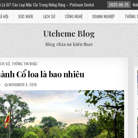
Trong Niềng Răng – Platinum Dental
2025-06-25
Niềng răng giá bao nhiêu? Ch
XÃ HỘI
SỨC KHỎE
LỊCH SỬ
CÔNG NGHỆ
DOANH NGHIỆP
THÔNG T
Utchcmc Blog
Blog chia sẻ kiến thức
ỊCH SỬ
,
THÔNG TIN KHÁC
hành Cổ loa là bao nhiêu
C
NOVEMBER 9, 2019