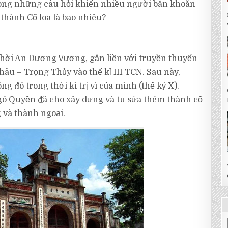
rong những câu hỏi khiến nhiều người băn khoăn
 thành Cổ loa là bao nhiêu?
thời An Dương Vương, gắn liền với truyền thuyến
âu – Trọng Thủy vào thế kỉ III TCN. Sau này,
đô trong thời kì trị vì của mình (thế kỷ X).
Ngô Quyền đã cho xây dựng và tu sửa thêm thành cổ
 và thành ngoại.