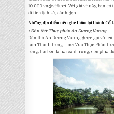
10.000 vnđ/vé/lượt. Với giá vé này, bạn có
di tích lịch sử, cảnh đẹp.
Những địa điểm nên ghé thăm tại thành Cổ 
• Đền thờ Thục phán An Dương Vương
Đền thờ An Dương Vương được gọi với cái
tâm Thành trong – nơi Vua Thục Phán trướ
rồng, hai bên là hai cánh rừng, còn phía dư