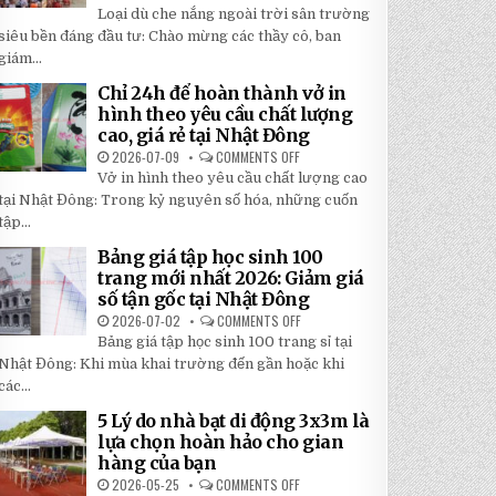
TOP
5
Loại dù che nắng ngoài trời sân trường
5
BÍ
LOẠI
siêu bền đáng đầu tư: Chào mừng các thầy cô, ban
MẬT
DÙ
GIÚP
giám...
CHE
BẠN
NẮNG
TIẾT
NGOÀI
KIỆM
Chỉ 24h để hoàn thành vở in
TRỜI
ĐẾN
hình theo yêu cầu chất lượng
SÂN
30%
TRƯỜNG
KHI
cao, giá rẻ tại Nhật Đông
SIÊU
LẮP
BỀN
2026-07-09
COMMENTS OFF
ĐẶT
ON
ĐÁNG
CHỈ
Vở in hình theo yêu cầu chất lượng cao
ĐẦU
24H
TƯ
ĐỂ
tại Nhật Đông: Trong kỷ nguyên số hóa, những cuốn
NHẤT
HOÀN
2026
tập...
THÀNH
VỞ
IN
Bảng giá tập học sinh 100
HÌNH
trang mới nhất 2026: Giảm giá
THEO
YÊU
số tận gốc tại Nhật Đông
CẦU
CHẤT
2026-07-02
COMMENTS OFF
ON
LƯỢNG
BẢNG
Bảng giá tập học sinh 100 trang sỉ tại
CAO,
GIÁ
GIÁ
TẬP
Nhật Đông: Khi mùa khai trường đến gần hoặc khi
RẺ
HỌC
TẠI
các...
SINH
NHẬT
100
ĐÔNG
TRANG
5 Lý do nhà bạt di động 3x3m là
MỚI
lựa chọn hoàn hảo cho gian
NHẤT
2026:
hàng của bạn
GIẢM
GIÁ
2026-05-25
COMMENTS OFF
ON
SỐ