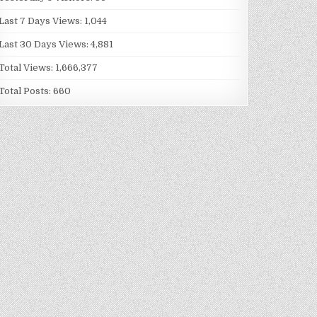
Last 7 Days Views:
1,044
Last 30 Days Views:
4,881
Total Views:
1,666,377
Total Posts:
660